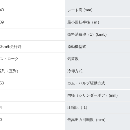
40
シート高 (mm)
09
最小回転半径（ｍ）
燃料消費率（1）(km/L)
60km/h走行時
原動機型式
4ストローク
気筒数
並列（直列）
冷却方式
53
カム・バルブ駆動方式
内径（シリンダーボア）(mm)
4
圧縮比（:1）
0
最高出力回転数（rpm）