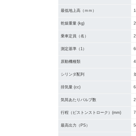
最低地上高（ｍｍ）
1
乾燥重量 (kg)
2
乗車定員（名）
2
測定基準（1）
原動機種類
シリンダ配列
排気量 (cc)
6
気筒あたりバルブ数
2
行程（ピストンストローク）(mm)
7
最高出力（PS）
5