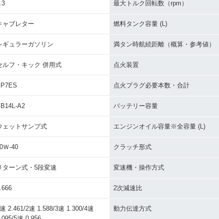
.3
最大トルク回転数（rpm）
キャブレター
燃料タンク容量 (L)
レギュラーガソリン
満タン時航続距離（概算・参考値）
セルフ・キック 併用式
点火装置
BP7ES
点火プラグ必要本数・合計
B14L-A2
バッテリー容量
ウェットサンプ式
エンジンオイル容量※全容量 (L)
0Ｗ-40
クラッチ形式
リターン式・5段変速
変速機・操作方式
.666
2次減速比
速 2.461/2速 1.588/3速 1.300/4速
動力伝達方式
.095/5速 0.956