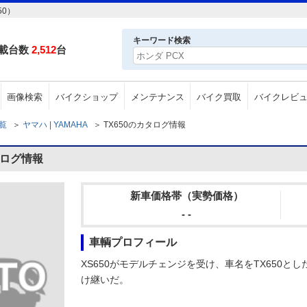
50）
キーワード検索
載台数
2,512
台
画像検索
バイクショップ
メンテナンス
バイク買取
バイクレビ
一覧
＞
ヤマハ | YAMAHA
＞
TX650のカタログ情報
タログ情報
新車価格帯（実勢価格）
- -
車輌プロフィール
XS650がモデルチェンジを受け、車名をTX650と
け継いだ。