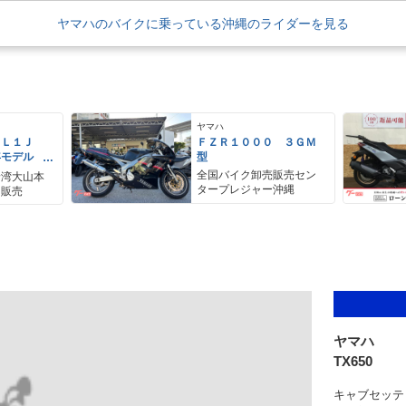
ヤマハのバイクに乗っている沖縄のライダーを見る
ヤマハ
ＥＬ１Ｊ
ＦＺＲ１０００ ３ＧＭ
年モデル
型
レス リア
全国バイク卸売販売セン
野湾大山本
アＢＯＸ
タープレジャー沖縄
ク販売
ヤマハ
TX650
キャブセッテ