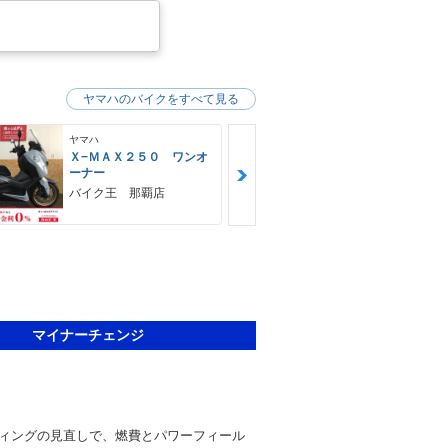
ヤマハのバイクをすべて見る
ヤマハ
ヤマハ
Ｘ−ＭＡＸ２５０ ワンオ
ＭＴ−０３（
ーナー
ＨＵＢＷＡＹ
バイク王 那覇店
マイナーチェンジ
ィングの見直しで、燃費とパワーフィール