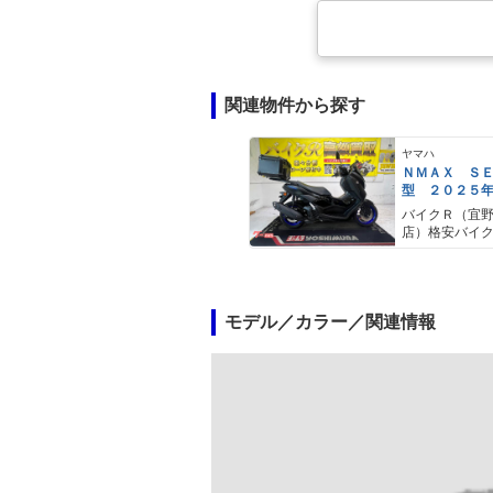
関連物件から探す
ヤマハ
ＮＭＡＸ Ｓ
型 ２０２５
ＡＢＳ キー
バイクＲ（宜
キャリア リ
店）格安バイ
モデル／カラー／関連情報