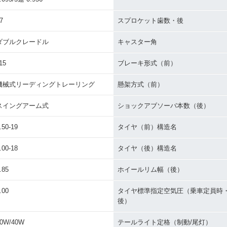
7
スプロケット歯数・後
ダブルクレードル
キャスター角
15
ブレーキ形式（前）
機械式リーディングトレーリング
懸架方式（前）
スイングアーム式
ショックアブソーバ本数（後）
.50-19
タイヤ（前）構造名
.00-18
タイヤ（後）構造名
.85
ホイールリム幅（後）
.00
タイヤ標準指定空気圧（乗車定員時
後）
0W/40W
テールライト定格（制動/尾灯）