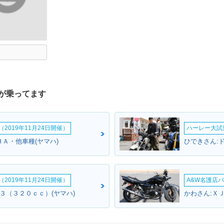
が乗ってます
2019年11月24日開催）
ハーレー大試乗
ＨＡ・他車種(ヤマハ)
ひできさん:
2019年11月24日開催）
A&W名護店バ
０３（３２０ｃｃ）(ヤマハ)
かわさん:Ｘ