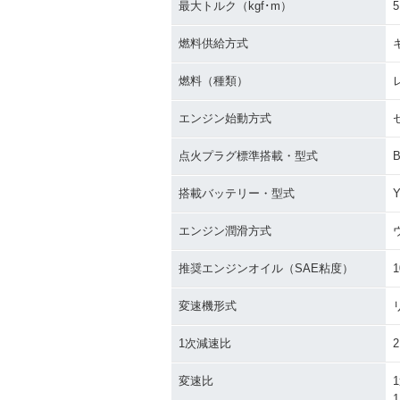
最大トルク（kgf･m）
5
燃料供給方式
燃料（種類）
エンジン始動方式
点火プラグ標準搭載・型式
搭載バッテリー・型式
Y
エンジン潤滑方式
推奨エンジンオイル（SAE粘度）
1
変速機形式
1次減速比
2
変速比
1
1