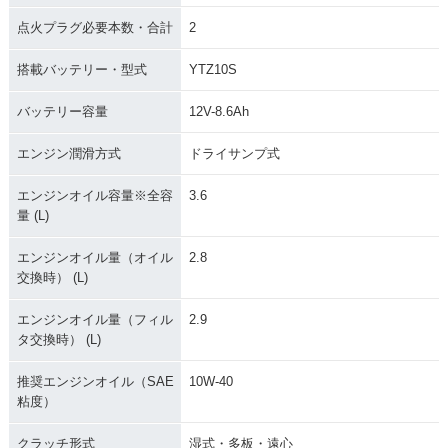
点火プラグ必要本数・合計
2
搭載バッテリー・型式
YTZ10S
バッテリー容量
12V-8.6Ah
エンジン潤滑方式
ドライサンプ式
エンジンオイル容量※全容
3.6
量 (L)
エンジンオイル量（オイル
2.8
交換時） (L)
エンジンオイル量（フィル
2.9
タ交換時） (L)
推奨エンジンオイル（SAE
10W-40
粘度）
クラッチ形式
湿式・多板・遠心