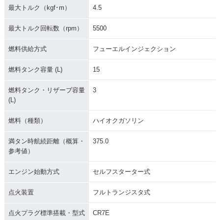
最大トルク（kgf･m）
4.5
最大トルク回転数（rpm）
5500
燃料供給方式
フューエルインジェクション
燃料タンク容量 (L)
15
燃料タンク・リザーブ容量
3
(L)
燃料（種類）
ハイオクガソリン
満タン時航続距離（概算・
375.0
参考値）
エンジン始動方式
セルフスターター式
点火装置
フルトランジスタ式
点火プラグ標準搭載・型式
CR7E