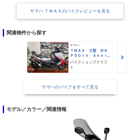
ヤマハ ＴＭＡＸのバイクレビューを見る
関連物件から探す
ヤマハ
ＴＭＡＸ ３型 ＷＧ
Ｐ５０ｔｈ Ａｎｎｉ
ｖｅｒｓａｒｙ Ｅｄ
バイクショップクラフ
ｉｔｉｏｎ リアＢＯ
ト
Ｘ＆バックレスト Ｅ
ＴＣ
ヤマハのバイクをすべて見る
モデル／カラー／関連情報