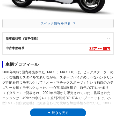
スペック情報を見る
- -
新車価格帯（実勢価格）
中古車価格帯
38
〜 69
万
万
車輌プロフィール
2001年8月に国内発売されたTMAX（TMAX500）は、ビッグスクーターの
ような機構とスタイルでありながら、スポーツバイクのようなハンドリン
グ性能を持つモデルとして「オートマチックスポーツ」という独自のカテ
ゴリーを拓くモデルとなった。中心市場は欧州で、前年の7月にナポリ
（イタリア）で発表され、2001年初頭から販売されていた。搭載された
エンジンは、499ccの水冷4スト並列2気筒DOHC4バルブユニットで、小
型CVT（無段変速機）と組み合わせて俊敏な加速特性を得ていた。2003
年にはショートクスリーンを得たブラックエディションを登場させ、翌年
▼ 続きを見る
のモデルチェンジ（2005年モデル）ではショートスクリーンが標準化さ