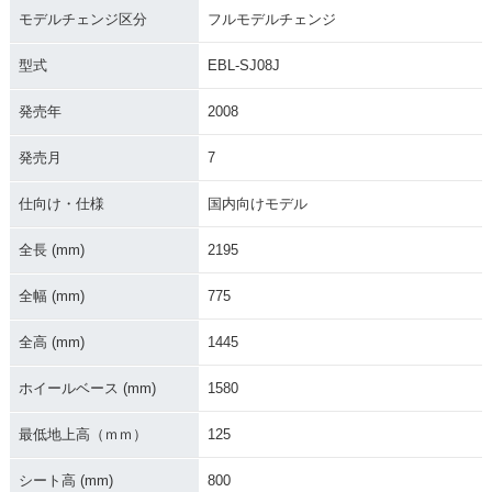
MAX・特別・限定仕
モデルチェンジ区分
フルモデルチェンジ
様
型式
EBL-SJ08J
発売年
2008
発売月
7
2007年 TMAX・カ
2006年 TMAX SPE
2006年 TMAX・カ
仕向け・仕様
国内向けモデル
ラーチェンジ
CIAL
ラーチェンジ
全長 (mm)
2195
全幅 (mm)
775
全高 (mm)
1445
2005年 TMAX SPE
2005年 TMAX・フ
2003年 TMAX BLA
ホイールベース (mm)
1580
CIAL・特別・限定仕
ルモデルチェンジ
CK EDITION・特
様
別・限定仕様
最低地上高（ｍｍ）
125
シート高 (mm)
800