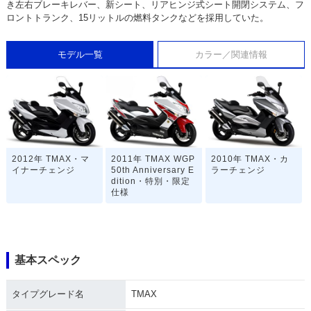
き左右ブレーキレバー、新シート、リアヒンジ式シート開閉システム、フ
ロントトランク、15リットルの燃料タンクなどを採用していた。
モデル一覧
カラー／関連情報
2012年 TMAX・マ
2011年 TMAX WGP
2010年 TMAX・カ
イナーチェンジ
50th Anniversary E
ラーチェンジ
dition・特別・限定
仕様
基本スペック
タイプグレード名
TMAX
2010年 TMAX 10th
2008年 TMAX・フ
2007年 TMAX SPE
Anniversary WHITE
ルモデルチェンジ
CIAL