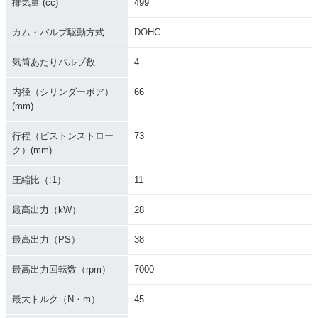
排気量 (cc)
499
カム・バルブ駆動方式
DOHC
気筒あたりバルブ数
4
内径（シリンダーボア）
66
(mm)
行程（ピストンストロー
73
ク）(mm)
圧縮比（:1）
11
最高出力（kW）
28
最高出力（PS）
38
最高出力回転数（rpm）
7000
最大トルク（N・m）
45