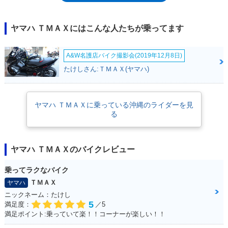
れたほか、フロントブレーキのダブルディスク化やラジアルタイヤの装備
などの変更を受けた。2008年には再びモデルチェンジを受け、前輪の15
インチ化などの変更を受けた。その翌年にはTMAXの10周年記念限定車の
ヤマハ ＴＭＡＸにはこんな人たちが乗ってます
設定、2011年にはヤマハのロードレース世界選手権参戦50周年を記念す
る限定車の発売などを経て、2013年に三度目のモデルチェンジ。この際
A&W名護店バイク撮影会(2019年12月8日)
に、排気量を530ccに拡大させ、車名もTMAX530と改められた。なお、
500cc時代のTMAXは、排気量数字なしの「TMAX」と表記されてきた
たけしさん:ＴＭＡＸ(ヤマハ)
が、TMAX500として認知されている例も多いことから、バイクブロスで
は、TMAXとTMAX500を併記した。
ヤマハ ＴＭＡＸに乗っている沖縄のライダーを見
る
ヤマハ ＴＭＡＸのバイクレビュー
乗ってラクなバイク
ＴＭＡＸ
ヤマハ
ニックネーム：たけし
5
満足度：
／5
満足ポイント:乗っていて楽！！コーナーが楽しい！！