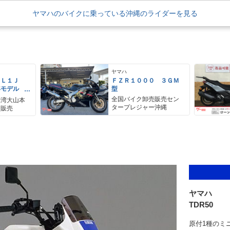
ヤマハのバイクに乗っている沖縄のライダーを見る
ヤマハ
ＥＬ１Ｊ
ＦＺＲ１０００ ３ＧＭ
年モデル
型
レス リア
全国バイク卸売販売セン
野湾大山本
アＢＯＸ
タープレジャー沖縄
ク販売
ヤマハ
TDR50
原付1種のミ