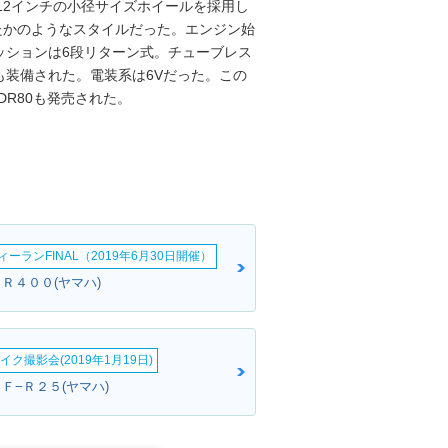
12インチの小径サイズホイールを採用し
したかのようなスタイルだった。エンジン始
ッションは6段リターン式。チューブレス
装備された。電装系は6Vだった。この
DR80も発売された。
ーランFINAL（2019年6月30日開催）
Ｒ４００(ヤマハ)
イク撮影会(2019年1月19日)
Ｆ−Ｒ２５(ヤマハ)