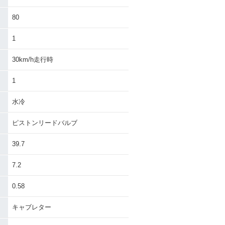
80
1
30km/h走行時
1
水冷
ピストンリードバルブ
39.7
7.2
0.58
キャブレター