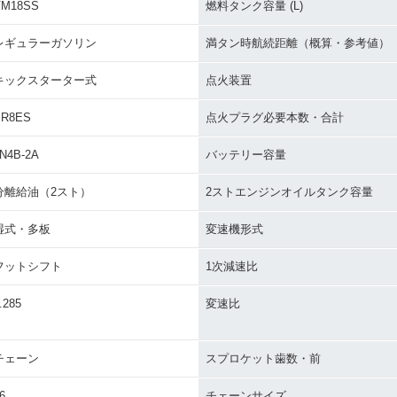
VM18SS
燃料タンク容量 (L)
レギュラーガソリン
満タン時航続距離（概算・参考値）
キックスターター式
点火装置
BR8ES
点火プラグ必要本数・合計
N4B-2A
バッテリー容量
分離給油（2スト）
2ストエンジンオイルタンク容量
湿式・多板
変速機形式
フットシフト
1次減速比
.285
変速比
チェーン
スプロケット歯数・前
6
チェーンサイズ