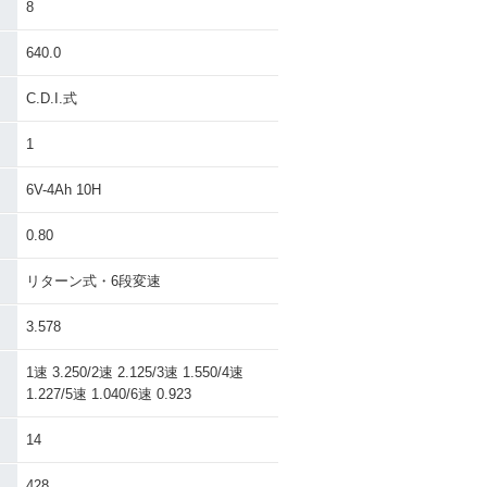
8
640.0
C.D.I.式
1
6V-4Ah 10H
0.80
リターン式・6段変速
3.578
1速 3.250/2速 2.125/3速 1.550/4速
1.227/5速 1.040/6速 0.923
14
428