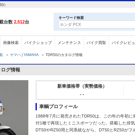
50）
キーワード検索
載台数
2,512
台
画像検索
バイクショップ
メンテナンス
バイク買取
バイクレビ
一覧
＞
ヤマハ | YAMAHA
＞
TDR50のカタログ情報
タログ情報
新車価格帯（実勢価格）
- -
車輌プロフィール
1988年7月に発売されたTDR50は、この年の年初に
付1種で再現したミニスポーツだった。搭載した排気量
DT50やRZ50用と同系統ながら、DT50とRZ50