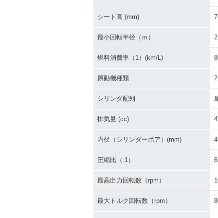
シート高 (mm)
7
最小回転半径（ｍ）
2
燃料消費率（1）(km/L)
8
原動機種類
シリンダ配列
排気量 (cc)
4
内径（シリンダーボア）(mm)
4
圧縮比（:1）
6
最高出力回転数（rpm）
1
最大トルク回転数（rpm）
8