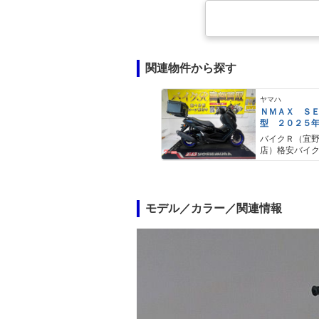
関連物件から探す
ヤマハ
ＮＭＡＸ Ｓ
型 ２０２５
ＡＢＳ キー
バイクＲ（宜
キャリア リ
店）格安バイ
モデル／カラー／関連情報