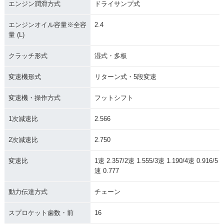
エンジン潤滑方式
ドライサンプ式
エンジンオイル容量※全容
2.4
量 (L)
クラッチ形式
湿式・多板
変速機形式
リターン式・5段変速
変速機・操作方式
フットシフト
1次減速比
2.566
2次減速比
2.750
変速比
1速 2.357/2速 1.555/3速 1.190/4速 0.916/5
速 0.777
動力伝達方式
チェーン
スプロケット歯数・前
16