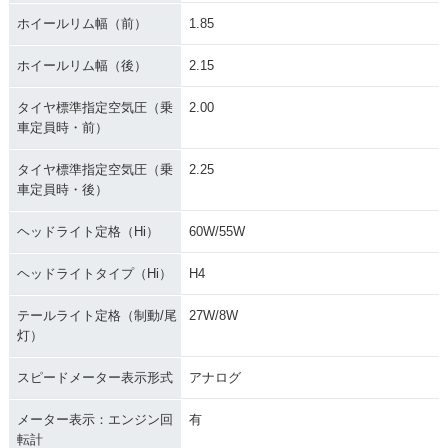
ホイールリム幅（前）
1.85
ホイールリム幅（後）
2.15
タイヤ標準指定空気圧（乗
2.00
車定員時・前）
タイヤ標準指定空気圧（乗
2.25
車定員時・後）
ヘッドライト定格（Hi）
60W/55W
ヘッドライトタイプ（Hi）
H4
テールライト定格（制動/尾
27W/8W
灯）
スピードメーター表示形式
アナログ
メーター表示：エンジン回
有
転計