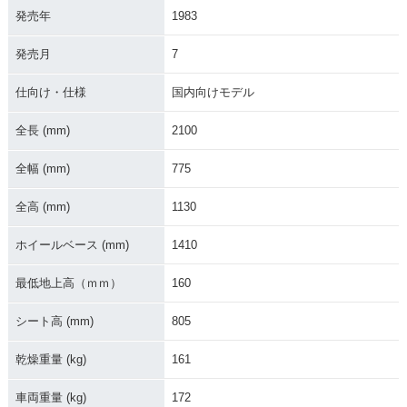
発売年
1983
1992年 SR500・カ
1988年 SR500・マ
1985年 SR500・マ
発売月
7
ラーチェンジ
イナーチェンジ
イナーチェンジ
仕向け・仕様
国内向けモデル
全長 (mm)
2100
全幅 (mm)
775
1983年 SR500SP・
1983年 SR500・マ
1980年 SR500SP・
全高 (mm)
1130
マイナーチェンジ
イナーチェンジ
追加
ホイールベース (mm)
1410
最低地上高（ｍｍ）
160
シート高 (mm)
805
1978年 SR500・新
乾燥重量 (kg)
161
登場
車両重量 (kg)
172