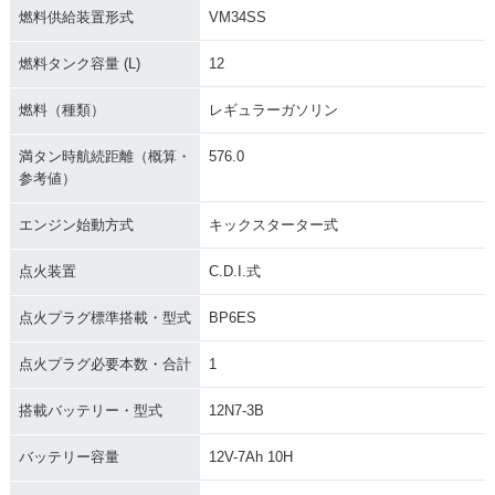
燃料供給装置形式
VM34SS
燃料タンク容量 (L)
12
燃料（種類）
レギュラーガソリン
満タン時航続距離（概算・
576.0
参考値）
エンジン始動方式
キックスターター式
点火装置
C.D.I.式
点火プラグ標準搭載・型式
BP6ES
点火プラグ必要本数・合計
1
搭載バッテリー・型式
12N7-3B
バッテリー容量
12V-7Ah 10H