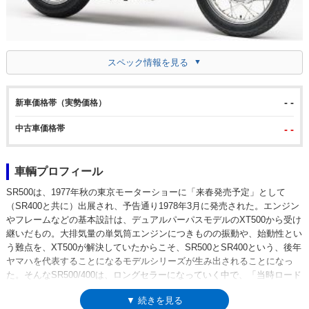
スペック情報を見る
- -
新車価格帯（実勢価格）
中古車価格帯
- -
車輌プロフィール
SR500は、1977年秋の東京モーターショーに「来春発売予定」として
（SR400と共に）出展され、予告通り1978年3月に発売された。エンジン
やフレームなどの基本設計は、デュアルパーパスモデルのXT500から受け
継いだもの。大排気量の単気筒エンジンにつきものの振動や、始動性とい
う難点を、XT500が解決していたからこそ、SR500とSR400という、後年
ヤマハを代表することになるモデルシリーズが生み出されることになっ
た。そんなSR500/400は、ロングセラーになっていく中で、「当時ロード
スポーツとして誕生したSRが、時代を経て、往年のバイクらしい味わい
▼ 続きを見る
を重視するモデルになっていった」とされることがあるが、そもそも登場