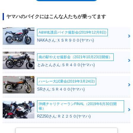
の時点から、ビッグシングルは特殊なもの、SR500/400はマニアックなバ
イク、という認識があった。より正確に言えば、SR500は、登場した後
に、よりトラディショナルな雰囲気を持つモデルへと、自ら変化していっ
ヤマハのバイクにはこんな人たちが乗ってます
た。その代表的な例が、2度目のマイナーチェンジ（1985年）で、もとも
とディスク式だったフロントブレーキが、わざわざドラム式（ダブルリー
A&W名護店バイク撮影会(2019年12月8日)
ディング式）に改められたこと。その後、数回の仕様変更を受けながら、
ほぼ85年型の姿のまま生産が続けられ、発売20周年記念モデル（1998
NAKAさん:ＸＳＲ９００(ヤマハ)
年）を経て、1999年モデルを最後にラインナップから外れていった。姉
妹モデルのSR400が、幾たびもの排出ガス規制を乗り越えて生産されてい
った（2019年3月現在も現行モデル）ことを考えると、SR500は短命に感
南の駅やえせ撮影会（2021年10月23日開催）
じてしまうが、21年間で大規模なモデルチェンジを受けなかったその歴史
とみとんさん:ＳＲ４００(ヤマハ)
は、けして短いとは言えない。
ハーレー大試乗会(2019年3月24日)
SRさん:ＳＲ４００(ヤマハ)
沖縄チャリティーランFINAL（2019年6月30日開
催）
RZ250さん:ＲＺ２５０(ヤマハ)