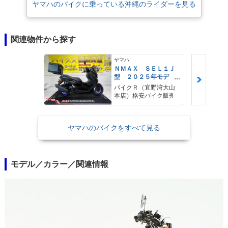
ヤマハのバイクに乗っている沖縄のライダーを見る
関連物件から探す
ヤマハ
ＮＭＡＸ ＳＥＬ１Ｊ
型 ２０２５年モデ
ル ＡＢＳ キーレ
バイクＲ（宜野湾大山
ス リアキャリア リ
本店）格安バイク販売
アＢＯＸ
ヤマハのバイクをすべて見る
モデル／カラー／関連情報