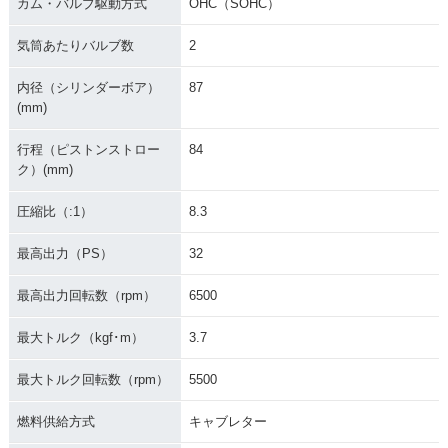
カム・バルブ駆動方式
OHC（SOHC）
気筒あたりバルブ数
2
内径（シリンダーボア）
87
(mm)
行程（ピストンストロー
84
ク）(mm)
圧縮比（:1）
8.3
最高出力（PS）
32
最高出力回転数（rpm）
6500
最大トルク（kgf･m）
3.7
最大トルク回転数（rpm）
5500
燃料供給方式
キャブレター