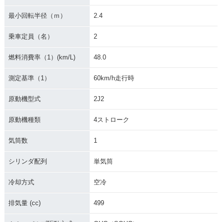
最小回転半径（ｍ）
2.4
乗車定員（名）
2
燃料消費率（1）(km/L)
48.0
測定基準（1）
60km/h走行時
原動機型式
2J2
原動機種類
4ストローク
気筒数
1
シリンダ配列
単気筒
冷却方式
空冷
排気量 (cc)
499