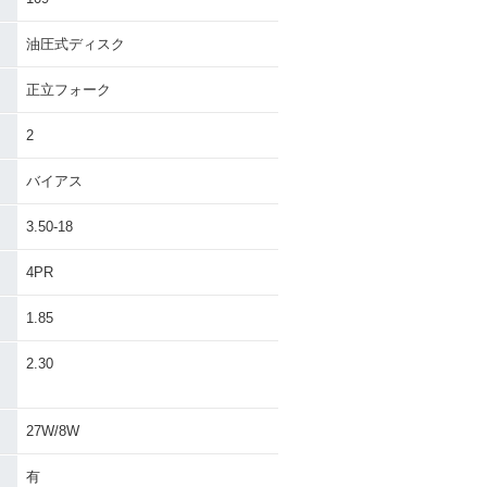
油圧式ディスク
正立フォーク
2
バイアス
3.50-18
4PR
1.85
・
2.30
27W/8W
有