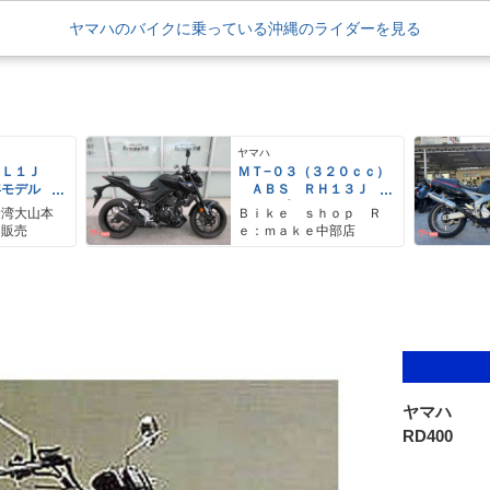
ヤマハのバイクに乗っている沖縄のライダーを見る
ヤマハ
ＥＬ１Ｊ
ＭＴ−０３（３２０ｃｃ）
年モデル
ＡＢＳ ＲＨ１３Ｊ
レス リア
グリップヒーター タイ
野湾大山本
Ｂｉｋｅ ｓｈｏｐ Ｒ
アＢＯＸ
プＣ充電器
ク販売
ｅ：ｍａｋｅ中部店
ヤマハ
RD400