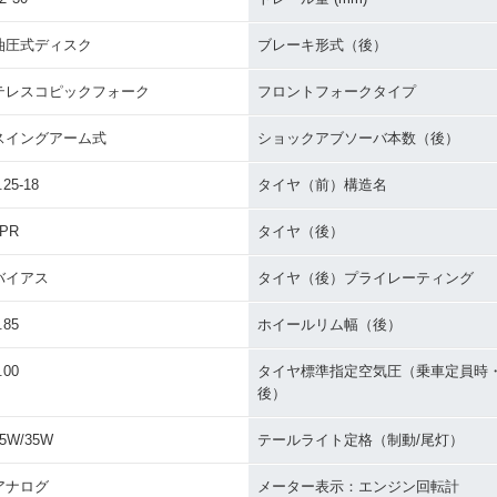
油圧式ディスク
ブレーキ形式（後）
テレスコピックフォーク
フロントフォークタイプ
スイングアーム式
ショックアブソーバ本数（後）
.25-18
タイヤ（前）構造名
4PR
タイヤ（後）
バイアス
タイヤ（後）プライレーティング
.85
ホイールリム幅（後）
.00
タイヤ標準指定空気圧（乗車定員時
後）
5W/35W
テールライト定格（制動/尾灯）
アナログ
メーター表示：エンジン回転計