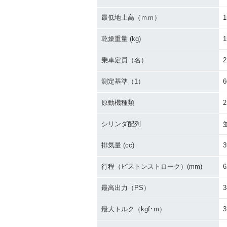
最低地上高（ｍｍ）
1
乾燥重量 (kg)
1
乗車定員（名）
2
測定基準（1）
原動機種類
シリンダ配列
排気量 (cc)
3
行程（ピストンストローク）(mm)
6
最高出力（PS）
3
最大トルク（kgf･m）
3