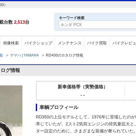
00）
キーワード検索
載台数
2,513
台
画像検索
バイクショップ
メンテナンス
バイク買取
バイクレビ
一覧
＞
ヤマハ | YAMAHA
＞
RD400のカタログ情報
タログ情報
新車価格帯（実勢価格）
- -
車輌プロフィール
RD350の上位モデルとして、1976年に登場したのが
準じていたが、2スト2気筒エンジンの排気量拡大と
ター設定のために、さまざまな装備が奢られていた。同