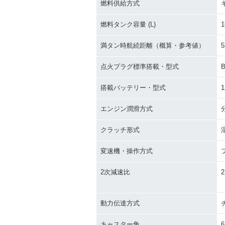
燃料供給方式
燃料タンク容量 (L)
1
満タン時航続距離（概算・参考値）
5
点火プラグ標準搭載・型式
搭載バッテリー・型式
1
エンジン潤滑方式
クラッチ形式
変速機・操作方式
2次減速比
2
動力伝達方式
キャスター角
6