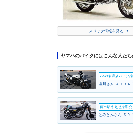
スペック情報を見る
ヤマハのバイクにはこんな人たち
A&W名護店バイク撮影
塩川さん:ＸＪＲ４０
南の駅やえせ撮影会（
とみとんさん:ＳＲ４