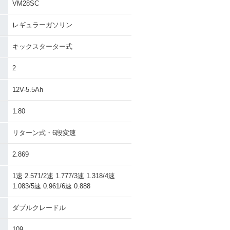
VM28SC
レギュラーガソリン
キックスターター式
2
12V-5.5Ah
1.80
リターン式・6段変速
2.869
1速 2.571/2速 1.777/3速 1.318/4速
1.083/5速 0.961/6速 0.888
ダブルクレードル
109