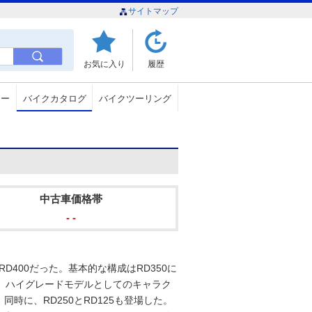
サイトマップ
お気に入り
履歴
ュー
バイクカタログ
バイクツーリング
中古車価格帯
- -
RD400だった。基本的な構成はRD350に
、ハイグレードモデルとしてのキャラク
時に、RD250とRD125も登場した。