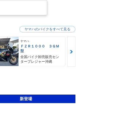
ヤマハのバイクをすべて見る
ヤマハ
ヤマハ
ＦＺＲ１０００ ３ＧＭ
ビーノ
型
スクーターキ
全国バイク卸売販売セン
タープレジャー沖縄
新登場