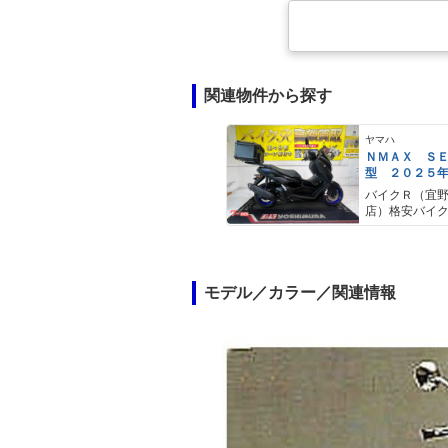
関連物件から探す
ヤマハ
ＮＭＡＸ Ｓ
型 ２０２５
ＡＢＳ キー
バイクＲ（宜
キャリア リ
店）格安バイ
モデル／カラー／関連情報