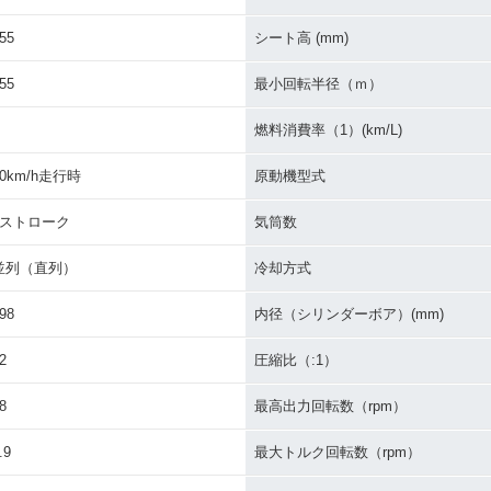
55
シート高 (mm)
55
最小回転半径（ｍ）
燃料消費率（1）(km/L)
60km/h走行時
原動機型式
2ストローク
気筒数
並列（直列）
冷却方式
98
内径（シリンダーボア）(mm)
2
圧縮比（:1）
8
最高出力回転数（rpm）
.9
最大トルク回転数（rpm）