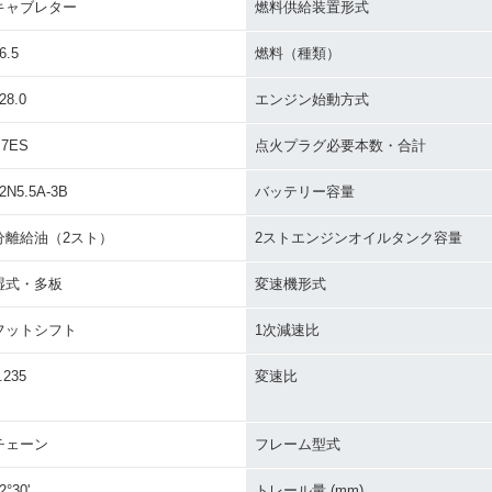
キャブレター
燃料供給装置形式
6.5
燃料（種類）
28.0
エンジン始動方式
B7ES
点火プラグ必要本数・合計
2N5.5A-3B
バッテリー容量
分離給油（2スト）
2ストエンジンオイルタンク容量
湿式・多板
変速機形式
フットシフト
1次減速比
.235
変速比
チェーン
フレーム型式
2°30'
トレール量 (mm)