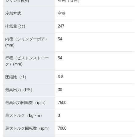
シリンダ配列
並列（直列）
冷却方式
空冷
排気量 (cc)
247
内径（シリンダーボア）
54
(mm)
行程（ピストンストロー
54
ク）(mm)
圧縮比（:1）
6.8
最高出力（PS）
30
最高出力回転数（rpm）
7500
最大トルク（kgf･m）
3
最大トルク回転数（rpm）
7000