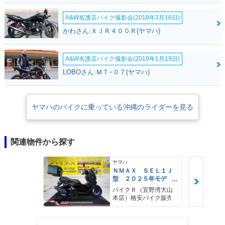
A&W名護店バイク撮影会(2019年3月16日)
かわさん:ＸＪＲ４００Ｒ(ヤマハ)
A&W名護店バイク撮影会(2019年1月19日)
LOBOさん:ＭＴ−０７(ヤマハ)
ヤマハのバイクに乗っている沖縄のライダーを見る
関連物件から探す
ヤマハ
ＮＭＡＸ ＳＥＬ１Ｊ
型 ２０２５年モデ
ル ＡＢＳ キーレ
バイクＲ（宜野湾大山
ス リアキャリア リ
本店）格安バイク販売
アＢＯＸ