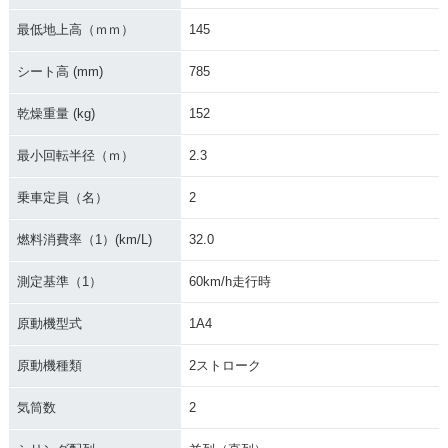
最低地上高（ｍｍ）
145
シート高 (mm)
785
乾燥重量 (kg)
152
最小回転半径（ｍ）
2.3
乗車定員（名）
2
燃料消費率（1）(km/L)
32.0
測定基準（1）
60km/h走行時
原動機型式
1A4
原動機種類
2ストローク
気筒数
2