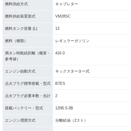
燃料供給方式
キャブレター
燃料供給装置形式
VM28SC
燃料タンク容量 (L)
13
燃料（種類）
レギュラーガソリン
満タン時航続距離（概算・
416.0
参考値）
エンジン始動方式
キックスターター式
点火プラグ標準搭載・型式
B7ES
点火プラグ必要本数・合計
2
搭載バッテリー・型式
12N5.5-3B
エンジン潤滑方式
分離給油（2スト）