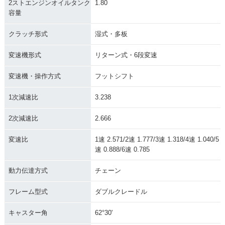
2ストエンジンオイルタンク
1.80
容量
クラッチ形式
湿式・多板
変速機形式
リターン式・6段変速
変速機・操作方式
フットシフト
1次減速比
3.238
2次減速比
2.666
変速比
1速 2.571/2速 1.777/3速 1.318/4速 1.040/5
速 0.888/6速 0.785
動力伝達方式
チェーン
フレーム型式
ダブルクレードル
キャスター角
62°30'