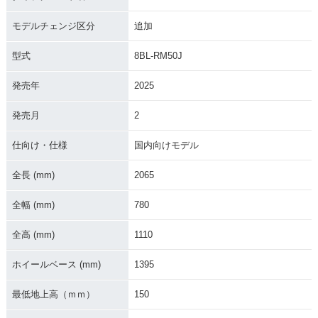
ジ
モデルチェンジ区分
追加
型式
8BL-RM50J
発売年
2025
2021年 MT-07 AB
2021年 MT-07
2020年 MT-07 AB
発売月
2
S・マイナーチェン
S・カラーチェンジ
ジ
仕向け・仕様
国内向けモデル
全長 (mm)
2065
全幅 (mm)
780
全高 (mm)
1110
2019年 MT-07 AB
2018年 MT-07 AB
2017年 MT-07 AB
S・カラーチェンジ
S・マイナーチェン
S・カラーチェンジ
ジ
ホイールベース (mm)
1395
最低地上高（ｍｍ）
150