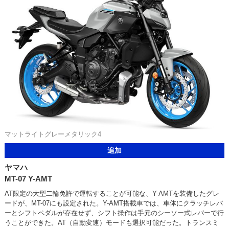
マットライトグレーメタリック4
追加
ヤマハ
MT-07 Y-AMT
AT限定の大型二輪免許で運転することが可能な、Y-AMTを装備したグレ
ードが、MT-07にも設定された。Y-AMT搭載車では、車体にクラッチレバ
ーとシフトペダルが存在せず、シフト操作は手元のシーソー式レバーで行
うことができた。AT（自動変速）モードも選択可能だった。トランスミ