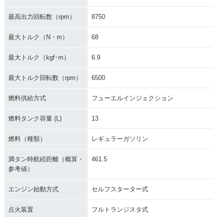
最高出力回転数（rpm）
8750
最大トルク（N・m）
68
最大トルク（kgf･m）
6.9
最大トルク回転数（rpm）
6500
燃料供給方式
フューエルインジェクション
燃料タンク容量 (L)
13
燃料（種類）
レギュラーガソリン
満タン時航続距離（概算・
461.5
参考値）
エンジン始動方式
セルフスターター式
点火装置
フルトランジスタ式