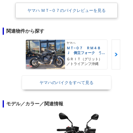
ヤマハ ＭＴ−０７のバイクレビューを見る
関連物件から探す
ヤマハ
ＭＴ−０７ ＲＭ４８
Ｊ 倒立フォーク ラ
イドバイワイヤ ５イ
ＧＲＩＴ（グリット）
ンチＴＦＴディスプレ
／トライアンフ沖縄
イ
ヤマハのバイクをすべて見る
モデル／カラー／関連情報