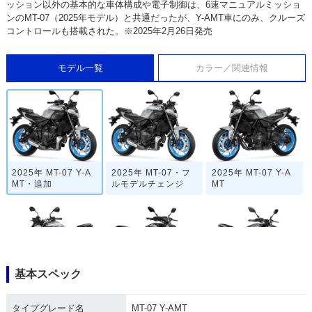
ッション以外の基本的な車体構成や電子制御は、6速マニュアルミッショ
ンのMT-07（2025年モデル）と共通だったが、Y-AMT車にのみ、クルーズ
コントロールも搭載された。※2025年2月26日発売
モデル一覧
カラー／関連情報
2025年 MT-07 Y-A
2025年 MT-07・フ
2025年 MT-07 Y-A
MT・追加
ルモデルチェンジ
MT
基本スペック
2025年 MT-07
2024年 MT-07 AB
2022年 MT-07 AB
S・マイナーチェン
S・カラーチェンジ
タイプグレード名
MT-07 Y-AMT