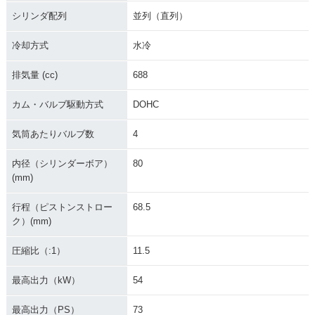
シリンダ配列
並列（直列）
冷却方式
水冷
排気量 (cc)
688
カム・バルブ駆動方式
DOHC
気筒あたりバルブ数
4
内径（シリンダーボア）
80
(mm)
行程（ピストンストロー
68.5
ク）(mm)
圧縮比（:1）
11.5
最高出力（kW）
54
最高出力（PS）
73