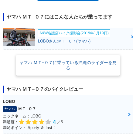
排出ガス規制対応時では、ABS付きモデルのみが対応した。2018年モデ
ルではスタイルの変更を含むマイナーチェンジを受けた。外観上の変化も
大きいが、新しい形状となったシートは、着座面積が従来比で30％ほど広
ヤマハ ＭＴ−０７にはこんな人たちが乗ってます
くなり、サスペンションの変更もあって、ツーリングなどでの疲労度が軽
減された。2021年モデルでは、欧州のユーロ5規制に適合するとともに、
A&W名護店バイク撮影会(2019年1月19日)
スタイルを一新。先に発表されたMT-09に似た（同じではない）LEDヘッ
ドライトを採用。それに伴い、タンクシュラウドなどの形状も変更されて
LOBOさん:ＭＴ−０７(ヤマハ)
いた。また、ブレーキディスクがそれまでのペタル（花弁）形状から通常
の円形状になり、大径化された。ハンドルも32ミリ幅広かつ12ミリアッ
プのテーパーバーになった。日本では2021年7月に発売された。2024年モ
ヤマハ ＭＴ−０７に乗っている沖縄のライダーを見
デルからは、5インチのTFTディスプレイを採用した（欧州向けは2023年
る
モデルから採用）。ハンドルのグリップ位置が10ミリ上になった。また、
クイックシフターがアクセサリー設定となった。2025年モデルでは、フ
ロントマスクイメージを一新するとともに、電子制御スロットルを採用し
て、ライディングモード選択機能も備えた。フロントサスが、倒立フォー
ヤマハ ＭＴ−０７のバイクレビュー
クに変更されるなど、車体側にも多くの新型パーツを採用。また、ヤマハ
独自の自動変速機構「Y-AMT」を搭載したグレードも設定された。※北米
LOBO
市場では、当初「FZ-07」の名で販売された（2015-17年）。その後、欧
ＭＴ−０７
ヤマハ
州や日本と同じMT-07に変更された。
ニックネーム：LOBO
4
満足度：
／5
満足ポイント:Sporty ＆ fast！