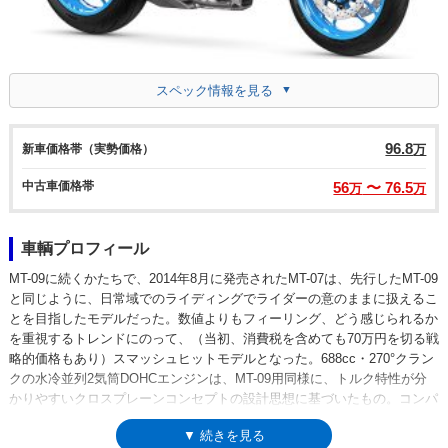
スペック情報を見る
96.8
新車価格帯（実勢価格）
万
中古車価格帯
56
〜 76.5
万
万
車輌プロフィール
MT-09に続くかたちで、2014年8月に発売されたMT-07は、先行したMT-09
と同じように、日常域でのライディングでライダーの意のままに扱えるこ
とを目指したモデルだった。数値よりもフィーリング、どう感じられるか
を重視するトレンドにのって、（当初、消費税を含めても70万円を切る戦
略的価格もあり）スマッシュヒットモデルとなった。688cc・270°クラン
クの水冷並列2気筒DOHCエンジンは、MT-09用同様に、トルク特性が分
かりやすいクロスプレーンコンセプトの設計思想に基づいたもの。コンパ
クトかつ軽量な車体に組み合わされ、「市街地でもファンライド」を実現
▼ 続きを見る
した。発売時からABSの有無で2グレードが設定されたが、2017年2月の