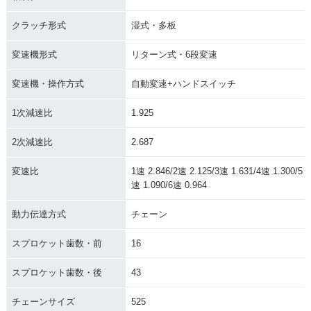
クラッチ形式
湿式・多板
変速機形式
リターン式・6段変速
変速機・操作方式
自動変速+ハンドスイッチ
1次減速比
1.925
2次減速比
2.687
変速比
1速 2.846/2速 2.125/3速 1.631/4速 1.300/5
速 1.090/6速 0.964
動力伝達方式
チェーン
スプロケット歯数・前
16
スプロケット歯数・後
43
チェーンサイズ
525