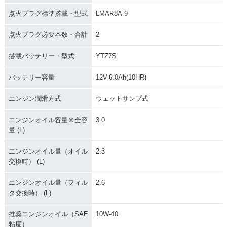
点火プラグ標準搭載・型式
LMAR8A-9
点火プラグ必要本数・合計
2
搭載バッテリー・型式
YTZ7S
バッテリー容量
12V-6.0Ah(10HR)
エンジン潤滑方式
ウェットサンプ式
エンジンオイル容量※全容
3.0
量 (L)
エンジンオイル量（オイル
2.3
交換時） (L)
エンジンオイル量（フィル
2.6
タ交換時） (L)
推奨エンジンオイル（SAE
10W-40
粘度）