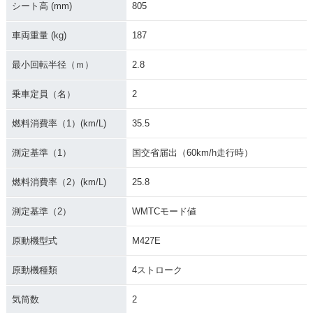
シート高 (mm)
805
車両重量 (kg)
187
2017年 MT-07・カ
2016年 MT-07 AB
2016年 MT-07・カ
ラーチェンジ
S・カラーチェンジ
ラーチェンジ
最小回転半径（ｍ）
2.8
乗車定員（名）
2
燃料消費率（1）(km/L)
35.5
測定基準（1）
国交省届出（60km/h走行時）
2015年 MT-07 AB
2014年 MT-07 AB
2014年 MT-07・新
S・カラーチェンジ
S・新登場
登場
燃料消費率（2）(km/L)
25.8
測定基準（2）
WMTCモード値
原動機型式
M427E
原動機種類
4ストローク
気筒数
2