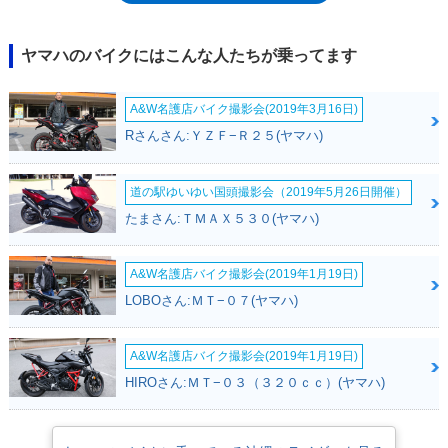
て生まれるトルクを効果的に用いるために、クランクシャフト回転による
慣性トルクを少なくし、ライダーのスロットル操作に応じる後輪への出力
フィーリングを重視したものだった。また、MT-09の車体構成は、スーパ
ヤマハのバイクにはこんな人たちが乗ってます
ーモタードの要素をネイキッドスタイルに組み合わせたもの。これも、コ
ントロールする悦びを目指したもの。日本国内での販売は2014年4月から
A&W名護店バイク撮影会(2019年3月16日)
開始され、ABS搭載仕様には、2016年モデルからトラクションコントロ
ールも装備された。2017年には大胆なフェイスリフトを伴うマイナーチ
Rさんさん:ＹＺＦ−Ｒ２５(ヤマハ)
ェンジを受け、ABS搭載モデルのみとなった。2018年モデルはカラー変
更のみだったが、オーリンズ製リアサスなどを採用した上級仕様の「MT-
09 SP」が追加設定された。2021年モデルでは、欧州のユーロ5規制に適
道の駅ゆいゆい国頭撮影会（2019年5月26日開催）
合するとともに、スタイルを一新。エンジンは、従来型をベースにピスト
たまさん:ＴＭＡＸ５３０(ヤマハ)
ンストローク延長によって、排気量を888ccにまで拡大。出力、トルクと
もにアップした。最大トルクの発生回転は、従来の8,500回転時から、
7,000回転時に引き下げられた。フレームもデルタボックスタイプの新型
A&W名護店バイク撮影会(2019年1月19日)
となり、6軸IMUを中心としたさまざまな電子制御技術も盛り込まれた。
LOBOさん:ＭＴ−０７(ヤマハ)
少し遅れてSP仕様も設定された。日本では、SPが2021年7月に、標準モ
デルが8月に発売された。2024年モデルで欧州のユーロ5+（プラス）規制
をクリアするとともに仕様変更を受けた。スタイルの変更だけでなく、ラ
A&W名護店バイク撮影会(2019年1月19日)
イディングポジションが変わり、ハンドルバーは低くなり、ステップは後
HIROさん:ＭＴ−０３（３２０ｃｃ）(ヤマハ)
方、やや上側に設置された（いずれも調整可能）。これはモトクロッサー
のYZシリーズにインスピレーションを受けたものとされた。シートは前
後セパレートになってランバーサポートが付き、クルーズコントロールも