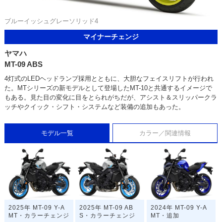
ブルーイッシュグレーソリッド4
マイナーチェンジ
ヤマハ
MT-09 ABS
4灯式のLEDヘッドランプ採用とともに、大胆なフェイスリフトが行われ
た。MTシリーズの新モデルとして登場したMT-10と共通するイメージで
もある。見た目の変化に目をとられがちだが、アシスト＆スリッパークラ
ッチやクイック・シフト・システムなど装備の追加もあった。
モデル一覧
カラー／関連情報
2025年 MT-09 Y-A
2025年 MT-09 AB
2024年 MT-09 Y-A
MT・カラーチェンジ
S・カラーチェンジ
MT・追加