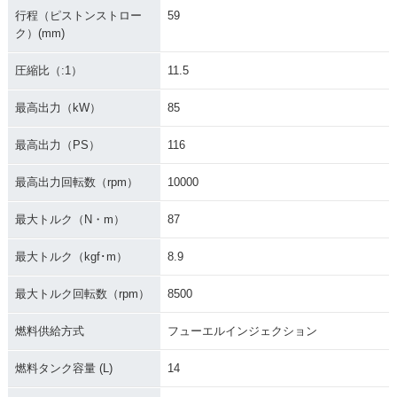
行程（ピストンストロー
59
ク）(mm)
圧縮比（:1）
11.5
最高出力（kW）
85
最高出力（PS）
116
最高出力回転数（rpm）
10000
最大トルク（N・m）
87
最大トルク（kgf･m）
8.9
最大トルク回転数（rpm）
8500
燃料供給方式
フューエルインジェクション
燃料タンク容量 (L)
14