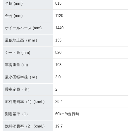
全幅 (mm)
815
2022年 MT-09 AB
2021年 MT-09 AB
2021年 MT-09 SP A
全高 (mm)
1120
S・カラーチェンジ
S・フルモデルチェ
BS・フルモデルチェ
ンジ
ンジ
ホイールベース (mm)
1440
最低地上高（ｍｍ）
135
シート高 (mm)
820
車両重量 (kg)
193
2021年 MT-09 SP
2021年 MT-09
2020年 MT-09 AB
S・カラーチェンジ
最小回転半径（ｍ）
3.0
乗車定員（名）
2
燃料消費率（1）(km/L)
29.4
測定基準（1）
60km/h走行時
2019年 MT-09 AB
2018年 MT-09 SP A
2018年 MT-09 AB
S・カラーチェンジ
BS・追加
S・カラーチェンジ
燃料消費率（2）(km/L)
19.7