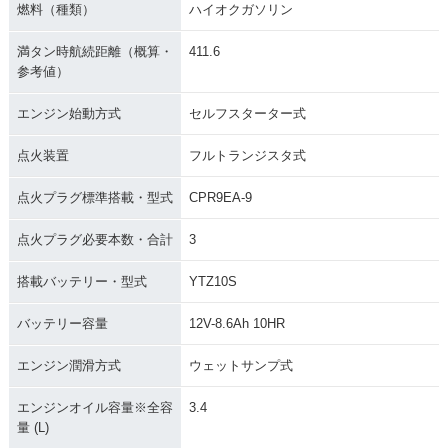
燃料（種類）
ハイオクガソリン
満タン時航続距離（概算・
411.6
参考値）
エンジン始動方式
セルフスターター式
点火装置
フルトランジスタ式
点火プラグ標準搭載・型式
CPR9EA-9
点火プラグ必要本数・合計
3
搭載バッテリー・型式
YTZ10S
バッテリー容量
12V-8.6Ah 10HR
エンジン潤滑方式
ウェットサンプ式
エンジンオイル容量※全容
3.4
量 (L)