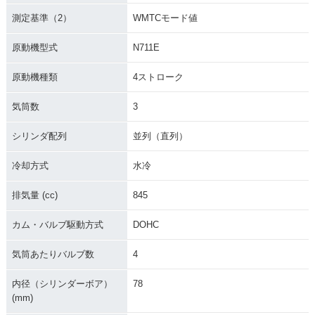
測定基準（2）
WMTCモード値
原動機型式
N711E
原動機種類
4ストローク
2017年 MT-09 AB
2016年 MT-09 AB
2016年 MT-09・カ
S・マイナーチェン
S・マイナーチェン
ラーチェンジ
ジ
ジ
気筒数
3
シリンダ配列
並列（直列）
冷却方式
水冷
排気量 (cc)
845
2015年 MT-09 AB
2014年 MT-09 AB
2014年 MT-09・新
S・カラーチェンジ
S・新登場
登場
カム・バルブ駆動方式
DOHC
気筒あたりバルブ数
4
内径（シリンダーボア）
78
(mm)