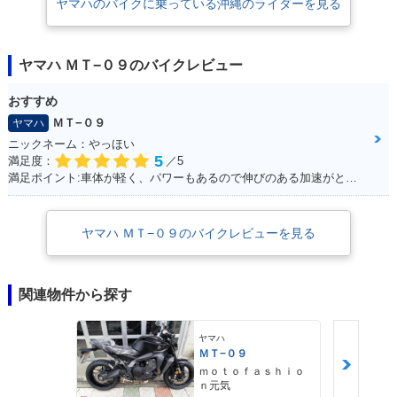
装備した（2024年モデルの国内発売は、標準仕様が2024年4月、SPが7月
ヤマハのバイクに乗っている沖縄のライダーを見る
だった）。また、2024年には、ヤマハが開発した自動変速機構「Y-
AMT（ワイ・エーエムティ）」を搭載したモデルも追加設定された。Y-
AMT搭載車には、クラッチレバーが存在しないため、国内のAT限定大型
ヤマハ ＭＴ−０９のバイクレビュー
二輪免許で運転可能となった。※MT-09は、当初、北米市場において
「FZ-09」の名で販売された（2015-17年）。その後、欧州や日本と同じ
おすすめ
MT-09に変更された。
ＭＴ−０９
ヤマハ
ニックネーム：やっほい
5
満足度：
／5
満足ポイント:車体が軽く、パワーもあるので伸びのある加速がとてもいいです。 高速道路も走りましたが、とても楽しめました。 また三気筒エンジンがとても気持ちよく、 国産車で三気筒エンジンはとても貴重だと感じた１台です。
ヤマハ ＭＴ−０９のバイクレビューを見る
関連物件から探す
ヤマハ
ＭＴ−０９
ｍｏｔｏｆａｓｈｉｏ
ｎ元気