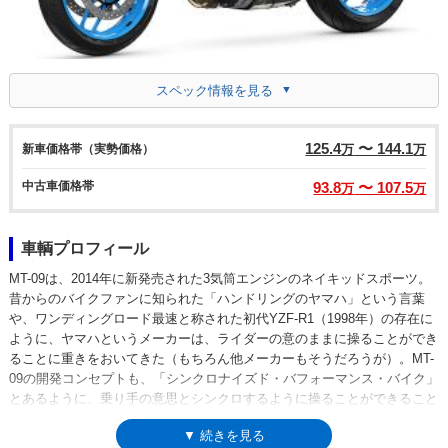
スペック情報を見る
125.4
〜 144.1
新車価格帯（実勢価格）
万
万
中古車価格帯
93.8
〜 107.5
万
万
車輌プロフィール
MT-09は、2014年に新発売された3気筒エンジンのネイキッドスポーツ。
昔からのバイクファンに知られた「ハンドリングのヤマハ」という言葉
や、ワンディングロード最速と称された初代YZF-R1（1998年）の存在に
ように、ヤマハというメーカーは、ライダーの意のままに操ることができ
ることに重きをおいてきた（もちろん他メーカーもそうだろうが）。MT-
09の開発コンセプトも、「シンクロナイズド・バフォーマンス・バイク」
とあるように、乗り手の意思とシンクロするように操ることができること
を目指したものであった。そのために用いられたのが、「クロスプレーン
▼ 続きを見る
コンセプト」に基づいた新設計の3気筒エンジン（845cc）。燃焼によっ