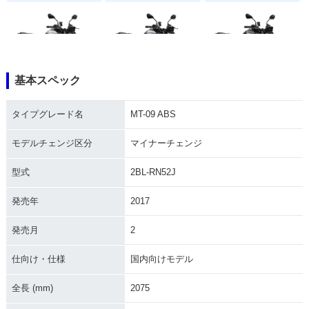
基本スペック
2024年 MT-09 SP A
2024年 MT-09 AB
2024年 MT-09 Y-A
BS・マイナーチェン
S・マイナーチェン
MT・追加
タイプグレード名
MT-09 ABS
ジ
ジ
モデルチェンジ区分
マイナーチェンジ
型式
2BL-RN52J
発売年
2017
2024年 MT-09 SP・
2024年 MT-09・マ
2022年 MT-09 SP A
発売月
2
マイナーチェンジ
イナーチェンジ
BS・カラーチェンジ
仕向け・仕様
国内向けモデル
全長 (mm)
2075