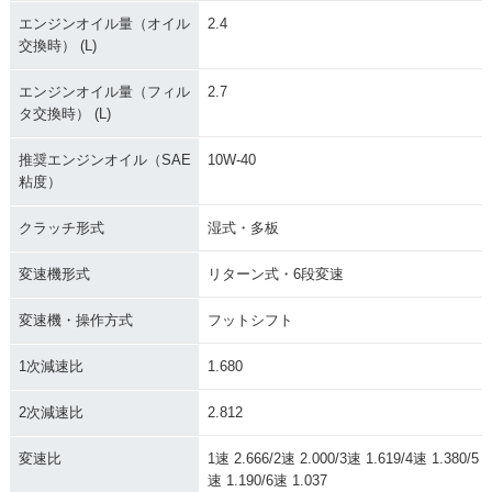
エンジンオイル量（オイル
2.4
交換時） (L)
エンジンオイル量（フィル
2.7
タ交換時） (L)
推奨エンジンオイル（SAE
10W-40
粘度）
クラッチ形式
湿式・多板
変速機形式
リターン式・6段変速
変速機・操作方式
フットシフト
1次減速比
1.680
2次減速比
2.812
変速比
1速 2.666/2速 2.000/3速 1.619/4速 1.380/5
速 1.190/6速 1.037