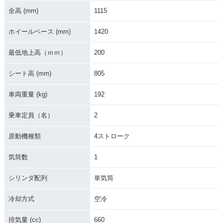
全高 (mm)
1115
ホイールベース (mm)
1420
最低地上高（ｍｍ）
200
シート高 (mm)
805
車両重量 (kg)
192
乗車定員（名）
2
原動機種類
4ストローク
気筒数
1
シリンダ配列
単気筒
冷却方式
空冷
排気量 (cc)
660