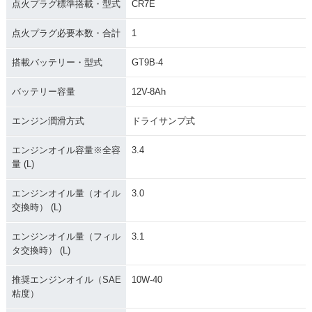
点火プラグ標準搭載・型式
CR7E
点火プラグ必要本数・合計
1
搭載バッテリー・型式
GT9B-4
バッテリー容量
12V-8Ah
エンジン潤滑方式
ドライサンプ式
エンジンオイル容量※全容
3.4
量 (L)
エンジンオイル量（オイル
3.0
交換時） (L)
エンジンオイル量（フィル
3.1
タ交換時） (L)
推奨エンジンオイル（SAE
10W-40
粘度）