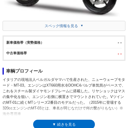
スペック情報を見る
- -
新車価格帯（実勢価格）
中古車価格帯
- -
車輌プロフィール
イタリアの現地法人ベルガルダヤマハで生産された、ニューウェーブモタ
ード・MT-03。エンジンはXT660用水冷DOHC4バルブ単気筒がベースで、
これをスチール製ダイヤモンドフレームに搭載した。リヤショックはマス
の集中化を狙い、エンジン右側に横置きでマウントされていた。Vツイン
のMT-01に続くMTシリーズ2番目のモデルだった。（2015年に登場する
320ccエンジンのMT-03とは、車名が同じなだけで何の繋がりもない）※
海外専用車
▼ 続きを見る