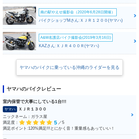
南の駅やえせ撮影会（2020年6月28日開催）
バイクショップMさん:ＸＪＲ１２００(ヤマハ)
A&W名護店バイク撮影会(2019年3月16日)
KAZさん:ＸＪＲ４００Ｒ(ヤマハ)
ヤマハのバイクに乗っている沖縄のライダーを見る
ヤマハのバイクレビュー
室内保管で大事にしている1台!!!
ＸＪＲ１３００
ヤマハ
ニックネーム：ガラス屋
5
満足度：
／5
満足ポイント:120%満足!!!とにかく音！重量感もあっていい！