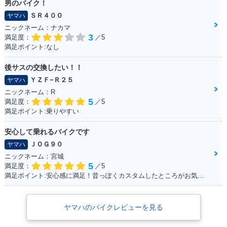
男のバイク！
ＳＲ４００
ヤマハ
ニックネーム：ナカマ
3
満足度：
／5
満足ポイント:なし
後サスの交換したい！！
ＹＺＦ−Ｒ２５
ヤマハ
ニックネーム：R
5
満足度：
／5
満足ポイント:乗りやすい
安心して乗れるバイクです
ＪＯＧ９０
ヤマハ
ニックネーム：宮城
5
満足度：
／5
満足ポイント:安心感に満足！昔っぽくカスタムしたところがお気に入り！ ※今回のイベントでの撮影は、積載車等で移動をしており、 公道の走行はしておりません。
ヤマハのバイクレビューを見る