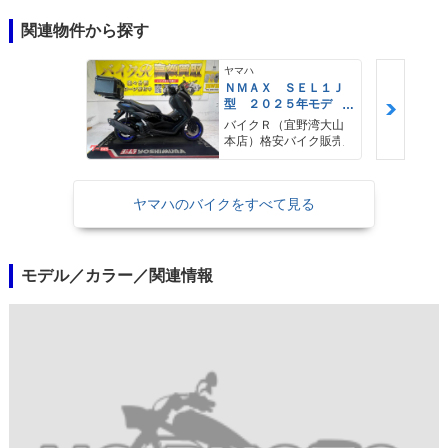
関連物件から探す
ヤマハ
ＮＭＡＸ ＳＥＬ１Ｊ
型 ２０２５年モデ
ル ＡＢＳ キーレ
バイクＲ（宜野湾大山
ス リアキャリア リ
本店）格安バイク販売
アＢＯＸ
ヤマハのバイクをすべて見る
モデル／カラー／関連情報