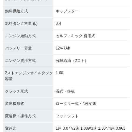
燃料供給方式
キャブレター
燃料タンク容量 (L)
8.4
エンジン始動方式
セルフ・キック 併用式
バッテリー容量
12V-7Ah
エンジン潤滑方式
分離給油（2スト）
2ストエンジンオイルタンク
1.60
容量
クラッチ形式
湿式・多板
変速機形式
ロータリー式・4段変速
変速機・操作方式
フットシフト
変速比
1速 3.077/2速 1.889/3速 1.304/4速 0.963