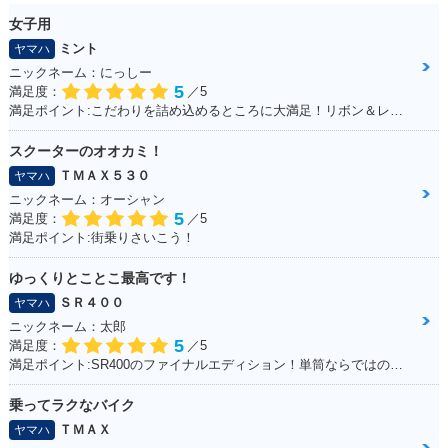
女子用
ミント
ヤマハ
ニックネーム：にっしー
5
満足度：
／5
満足ポイント:こだわりを詰め込めるところに大満足！リボン＆レースの生地のシートがポイント！ ※今回のイベントでの撮影は、積載車等で移動をしており、 公道の走行はしておりません。
スクーターのオオカミ！
ＴＭＡＸ５３０
ヤマハ
ニックネーム：オーシャン
5
満足度：
／5
満足ポイント:街乗りさいこう！
ゆっくりとことこ最高です！
ＳＲ４００
ヤマハ
ニックネーム：太郎
5
満足度：
／5
満足ポイント:SR400のファイナルエディション！単筒ならではの振動が最高です！
乗ってラクなバイク
ＴＭＡＸ
ヤマハ