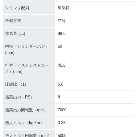
シリンダ配列
単気筒
冷却方式
空冷
排気量 (cc)
89.6
内径（シリンダーボア）
50
(mm)
行程（ピストンストロー
45.6
ク）(mm)
圧縮比（:1）
6.8
最高出力（PS）
8
最高出力回転数（rpm）
7000
最大トルク（kgf･m）
0.85
最大トルク回転数（rpm）
5000