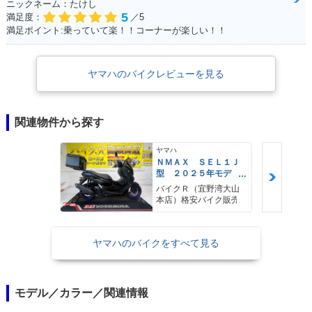
ニックネーム：たけし
5
満足度：
／5
満足ポイント:乗っていて楽！！コーナーが楽しい！！
ヤマハのバイクレビューを見る
関連物件から探す
ヤマハ
ＮＭＡＸ ＳＥＬ１Ｊ
型 ２０２５年モデ
ル ＡＢＳ キーレ
バイクＲ（宜野湾大山
ス リアキャリア リ
本店）格安バイク販売
アＢＯＸ
ヤマハのバイクをすべて見る
モデル／カラー／関連情報