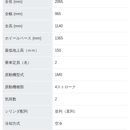
全長 (mm)
2065
全幅 (mm)
965
全高 (mm)
1140
ホイールベース (mm)
1365
最低地上高（ｍｍ）
150
乗車定員（名）
2
原動機型式
1M0
原動機種類
4ストローク
気筒数
2
シリンダ配列
並列（直列）
冷却方式
空冷