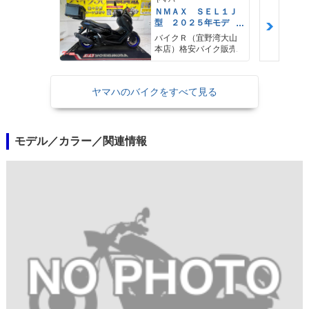
ＮＭＡＸ ＳＥＬ１Ｊ
型 ２０２５年モデ
ル ＡＢＳ キーレ
バイクＲ（宜野湾大山
ス リアキャリア リ
本店）格安バイク販売
アＢＯＸ
ヤマハのバイクをすべて見る
モデル／カラー／関連情報