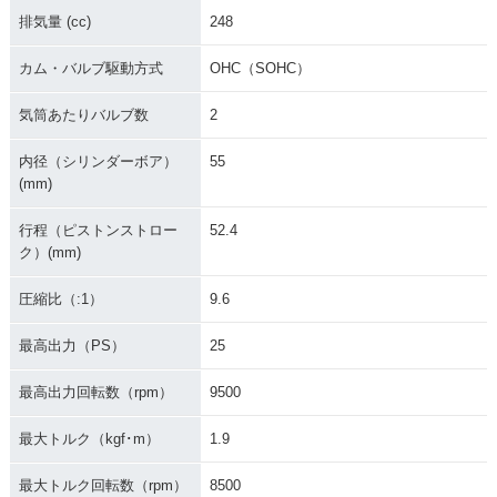
排気量 (cc)
248
カム・バルブ駆動方式
OHC（SOHC）
気筒あたりバルブ数
2
内径（シリンダーボア）
55
(mm)
行程（ピストンストロー
52.4
ク）(mm)
圧縮比（:1）
9.6
最高出力（PS）
25
最高出力回転数（rpm）
9500
最大トルク（kgf･m）
1.9
最大トルク回転数（rpm）
8500