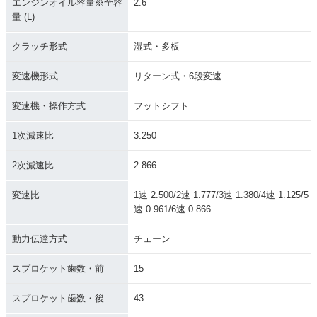
エンジンオイル容量※全容
2.6
量 (L)
クラッチ形式
湿式・多板
変速機形式
リターン式・6段変速
変速機・操作方式
フットシフト
1次減速比
3.250
2次減速比
2.866
変速比
1速 2.500/2速 1.777/3速 1.380/4速 1.125/5
速 0.961/6速 0.866
動力伝達方式
チェーン
スプロケット歯数・前
15
スプロケット歯数・後
43