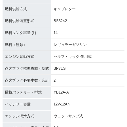
燃料供給方式
キャブレター
燃料供給装置形式
BS32×2
燃料タンク容量 (L)
14
燃料（種類）
レギュラーガソリン
エンジン始動方式
セルフ・キック 併用式
点火プラグ標準搭載・型式
BP7ES
点火プラグ必要本数・合計
2
搭載バッテリー・型式
YB12A-A
バッテリー容量
12V-12Ah
エンジン潤滑方式
ウェットサンプ式