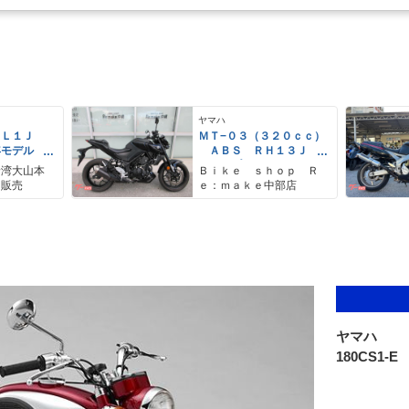
ヤマハ
ＥＬ１Ｊ
ＭＴ−０３（３２０ｃｃ）
年モデル
ＡＢＳ ＲＨ１３Ｊ
レス リア
グリップヒーター タイ
野湾大山本
Ｂｉｋｅ ｓｈｏｐ Ｒ
アＢＯＸ
プＣ充電器
ク販売
ｅ：ｍａｋｅ中部店
ヤマハ
180CS1-E