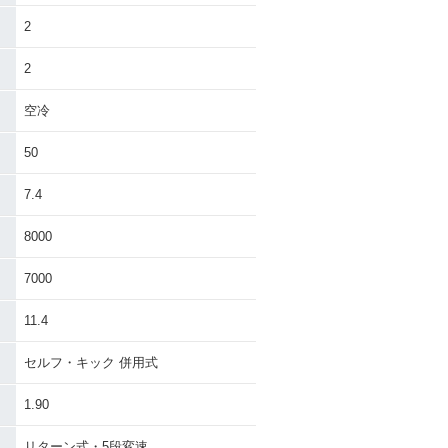
2
2
空冷
50
7.4
8000
7000
11.4
セルフ・キック 併用式
1.90
リターン式・5段変速