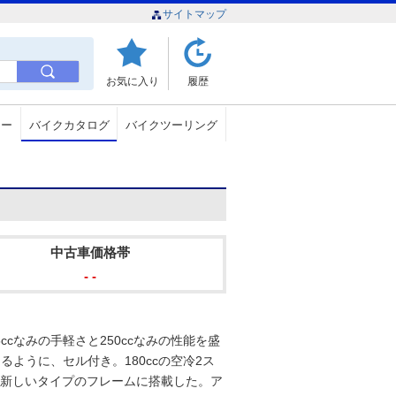
サイトマップ
お気に入り
履歴
ュー
バイクカタログ
バイクツーリング
中古車価格帯
- -
5ccなみの手軽さと250ccなみの性能を盛
ように、セル付き。180ccの空冷2ス
た新しいタイプのフレームに搭載した。ア