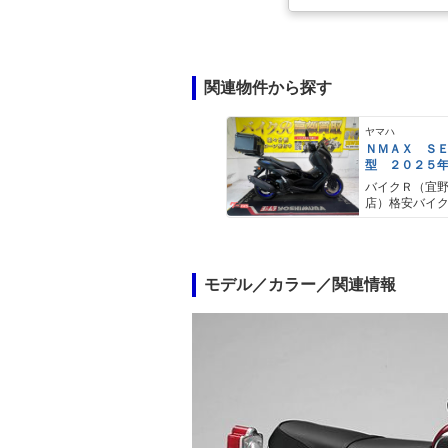
関連物件から探す
ヤマハ
ＮＭＡＸ Ｓ
型 ２０２５
ＡＢＳ キー
バイクＲ（宜
キャリア リ
店）格安バイ
モデル／カラー／関連情報