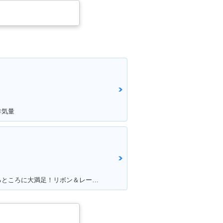
排気量
満足ポイント:こだわりを詰め込めるところに大満足！リボン＆レースの生地のシートがポイント！ ※今回のイベントでの撮影は、積載車等で移動をしており、 公道の走行はしておりません。