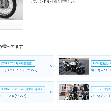
ップハンドル仕様も存在した。
が乗ってます
2019年11月24日開催）
A&W名護店バ
０３（３２０ｃｃ）(ヤマハ)
塩川さん:ＸＪ
INAL（2019年6月30日開催）
ハーレー大試乗
Ｆ−Ｒ２５(ヤマハ)
ひできさん: