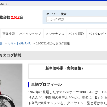
S1-E）
キーワード検索
載台数
2,512
台
画像検索
バイクショップ
メンテナンス
バイク買取
バイクレビ
一覧
＞
ヤマハ | YAMAHA
＞
180CS1-Eのカタログ情報
のカタログ情報
新車価格帯（実勢価格）
- -
車輌プロフィール
1967年に登場したヤマハスポーツ180CS1-Eは、12
り込んだ、中間層のモデルだった。車名に「E」とある
ト並列2気筒エンジンを、ダイヤモンド型と呼ばれ