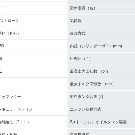
.1
乗車定員（名）
2ストローク
気筒数
並列（直列）
冷却方式
80
内径（シリンダーボア）(mm)
6
圧縮比（:1）
1
最高出力回転数（rpm）
最大トルク回転数（rpm）
キャブレター
燃料タンク容量 (L)
レギュラーガソリン
エンジン始動方式
分離給油（2スト）
2ストエンジンオイルタンク容量
湿式・多板
変速機形式