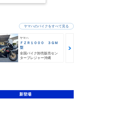
ヤマハのバイクをすべて見る
ヤマハ
ヤマハ
ＦＺＲ１０００ ３ＧＭ
ビーノ
型
スクーターキ
全国バイク卸売販売セン
タープレジャー沖縄
新登場