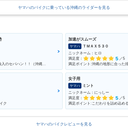
ヤマハのバイクに乗っている沖縄のライダーを見る
勢
加速がスムーズ
ＴＭＡＸ５３０
ヤマハ
ニックネーム：ヒロ
5
満足度：
／5
満足ポイント:カッコよくて速い！！個人輸入のセパハン！！（沖縄で他に見たことがない・・）
満足ポイント:沖縄の地形に合った
女子用
ミント
ヤマハ
ニックネーム：にっしー
5
満足度：
／5
イク
ヤマハのバイクレビューを見る