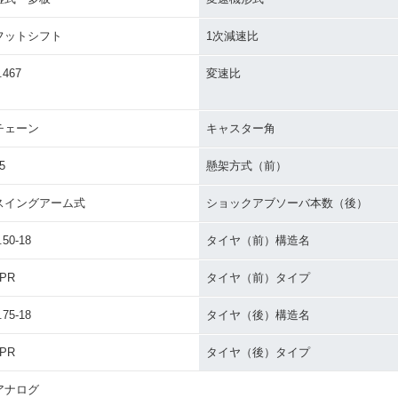
フットシフト
1次減速比
.467
変速比
チェーン
キャスター角
5
懸架方式（前）
スイングアーム式
ショックアブソーバ本数（後）
.50-18
タイヤ（前）構造名
4PR
タイヤ（前）タイプ
.75-18
タイヤ（後）構造名
4PR
タイヤ（後）タイプ
アナログ