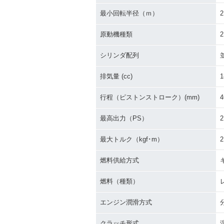
最小回転半径（ｍ）
2
原動機種類
シリンダ配列
排気量 (cc)
1
行程（ピストンストローク）(mm)
4
最高出力（PS）
2
最大トルク（kgf･m）
2
燃料供給方式
燃料（種類）
エンジン潤滑方式
クラッチ形式