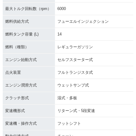
最大トルク回転数（rpm）
6000
燃料供給方式
フューエルインジェクション
燃料タンク容量 (L)
14
燃料（種類）
レギュラーガソリン
エンジン始動方式
セルフスターター式
点火装置
フルトランジスタ式
エンジン潤滑方式
ウェットサンプ式
クラッチ形式
湿式・多板
変速機形式
リターン式・5段変速
変速機・操作方式
フットシフト