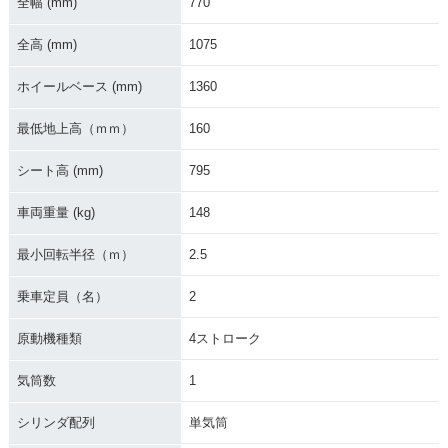
全幅 (mm)
770
全高 (mm)
1075
ホイールベース (mm)
1360
最低地上高（ｍｍ）
160
シート高 (mm)
795
車両重量 (kg)
148
最小回転半径（ｍ）
2.5
乗車定員（名）
2
原動機種類
4ストローク
気筒数
1
シリンダ配列
単気筒