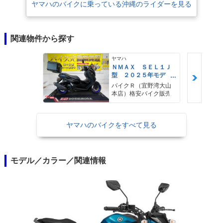
ヤマハのバイクに乗っている沖縄のライダーを見る
関連物件から探す
ヤマハ
ＮＭＡＸ ＳＥＬ１Ｊ
型 ２０２５年モデ
ル ＡＢＳ キーレ
バイクＲ（宜野湾大山
ス リアキャリア リ
本店）格安バイク販売
アＢＯＸ
ヤマハのバイクをすべて見る
モデル／カラー／関連情報