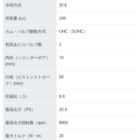
冷却方式
空冷
排気量 (cc)
249
カム・バルブ駆動方式
OHC（SOHC）
気筒あたりバルブ数
2
内径（シリンダーボア）
74
(mm)
行程（ピストンストロー
58
ク）(mm)
圧縮比（:1）
9.8
最高出力（PS）
20.9
最高出力回転数（rpm）
8000
最大トルク（N・m）
20