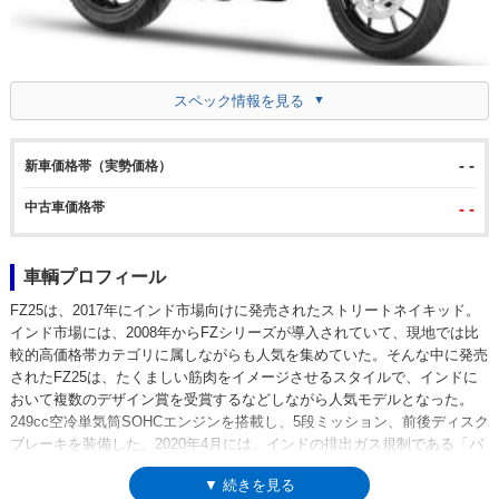
スペック情報を見る
- -
新車価格帯（実勢価格）
中古車価格帯
- -
車輌プロフィール
FZ25は、2017年にインド市場向けに発売されたストリートネイキッド。
インド市場には、2008年からFZシリーズが導入されていて、現地では比
較的高価格帯カテゴリに属しながらも人気を集めていた。そんな中に発売
されたFZ25は、たくましい筋肉をイメージさせるスタイルで、インドに
おいて複数のデザイン賞を受賞するなどしながら人気モデルとなった。
249cc空冷単気筒SOHCエンジンを搭載し、5段ミッション、前後ディスク
ブレーキを装備した。2020年4月には、インドの排出ガス規制である「バ
ーラト・ステージ6」（BS6)に適合するマイナーチェンジを受け、フロン
▼ 続きを見る
トマスクも一新された。※FZ25は、日本市場への正式な導入はない