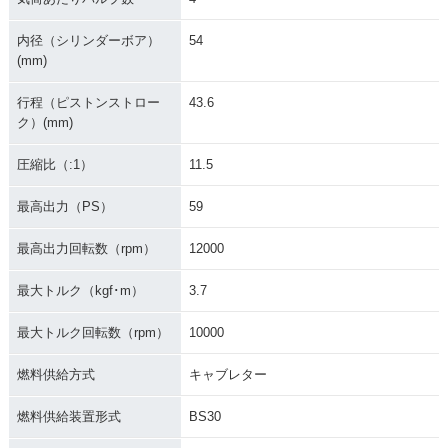
内径（シリンダーボア）
54
(mm)
行程（ピストンストロー
43.6
ク）(mm)
圧縮比（:1）
11.5
最高出力（PS）
59
最高出力回転数（rpm）
12000
最大トルク（kgf･m）
3.7
最大トルク回転数（rpm）
10000
燃料供給方式
キャブレター
燃料供給装置形式
BS30