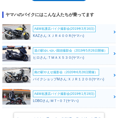
16インチを採用した（回頭性が良いとされていた）。1986年にはマイナ
ーチェンジを受け、セパレートハンドルやフットレストをアルミ製のもの
とするなどの変更を受けた。87年には、フルフェアリングを装備した。
ヤマハのバイクにはこんな人たちが乗ってます
A&W名護店バイク撮影会(2019年3月16日)
KAZさん:ＸＪＲ４００Ｒ(ヤマハ)
道の駅ゆいゆい国頭撮影会（2019年5月26日開催）
ヒロさん:ＴＭＡＸ５３０(ヤマハ)
南の駅やえせ撮影会（2020年6月28日開催）
バイクショップMさん:ＸＪＲ１２００(ヤマハ)
A&W名護店バイク撮影会(2019年1月19日)
LOBOさん:ＭＴ−０７(ヤマハ)