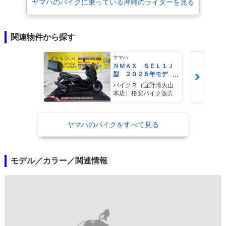
ヤマハのバイクに乗っている沖縄のライダーを見る
関連物件から探す
ヤマハ
ＮＭＡＸ ＳＥＬ１Ｊ
型 ２０２５年モデ
ル ＡＢＳ キーレ
バイクＲ（宜野湾大山
ス リアキャリア リ
本店）格安バイク販売
アＢＯＸ
ヤマハのバイクをすべて見る
モデル／カラー／関連情報