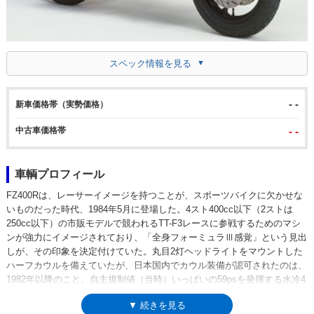
スペック情報を見る
- -
新車価格帯（実勢価格）
中古車価格帯
- -
車輌プロフィール
FZ400Rは、レーサーイメージを持つことが、スポーツバイクに欠かせな
いものだった時代、1984年5月に登場した。4スト400cc以下（2ストは
250cc以下）の市販モデルで競われるTT-F3レースに参戦するためのマシ
ンが強力にイメージされており、「全身フォーミュラⅢ感覚」という見出
しが、その印象を決定付けていた。丸目2灯ヘッドライトをマウントした
ハーフカウルを備えていたが、日本国内でカウル装備が認可されたのは、
1982年以降のこと。自主規制値（当時）いっぱいの59psを発揮する水冷4
スト直列4気筒DOHCエンジンに、クロスレシオの6速ミッション、トリプ
▼ 続きを見る
ルディスクブレーキを組み合わせ、80年代らしく、フロントホイールは