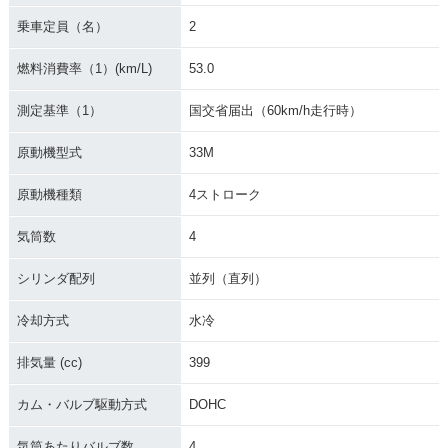
乗車定員（名）
2
燃料消費率（1）(km/L)
53.0
測定基準（1）
国交省届出（60km/h走行時）
原動機型式
33M
原動機種類
4ストローク
気筒数
4
シリンダ配列
並列（直列）
冷却方式
水冷
排気量 (cc)
399
カム・バルブ駆動方式
DOHC
気筒あたりバルブ数
4