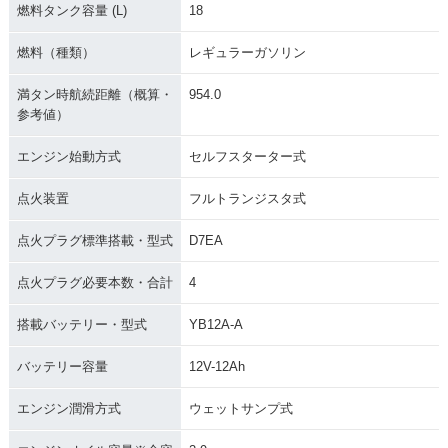
燃料タンク容量 (L)
18
燃料（種類）
レギュラーガソリン
満タン時航続距離（概算・
954.0
参考値）
エンジン始動方式
セルフスターター式
点火装置
フルトランジスタ式
点火プラグ標準搭載・型式
D7EA
点火プラグ必要本数・合計
4
搭載バッテリー・型式
YB12A-A
バッテリー容量
12V-12Ah
エンジン潤滑方式
ウェットサンプ式