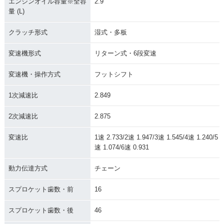
エンジンオイル容量※全容
2.9
量 (L)
クラッチ形式
湿式・多板
変速機形式
リターン式・6段変速
変速機・操作方式
フットシフト
1次減速比
2.849
2次減速比
2.875
変速比
1速 2.733/2速 1.947/3速 1.545/4速 1.240/5
速 1.074/6速 0.931
動力伝達方式
チェーン
スプロケット歯数・前
16
スプロケット歯数・後
46