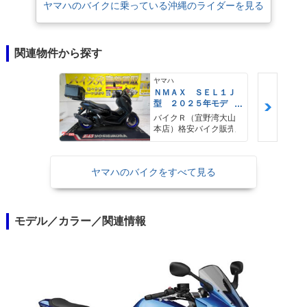
ヤマハのバイクに乗っている沖縄のライダーを見る
関連物件から探す
ヤマハ
ＮＭＡＸ ＳＥＬ１Ｊ
型 ２０２５年モデ
ル ＡＢＳ キーレ
バイクＲ（宜野湾大山
ス リアキャリア リ
本店）格安バイク販売
アＢＯＸ
ヤマハのバイクをすべて見る
モデル／カラー／関連情報