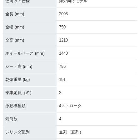
仕向け・仕様
海外向けモデル
全長 (mm)
2095
全幅 (mm)
750
全高 (mm)
1210
ホイールベース (mm)
1440
シート高 (mm)
795
乾燥重量 (kg)
191
乗車定員（名）
2
原動機種類
4ストローク
気筒数
4
シリンダ配列
並列（直列）