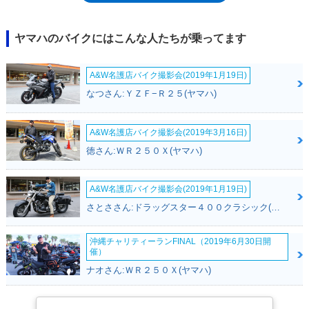
仕様のFZ6 S2もラインナップされていた。その後、600㏄クラスのミドル
スポーツは、XJ6シリーズへと切り替わり、ハーフカウル装備モデルも、
XJ6ディバージョンへとチェンジされた。
ヤマハのバイクにはこんな人たちが乗ってます
A&W名護店バイク撮影会(2019年1月19日)
なつさん:ＹＺＦ−Ｒ２５(ヤマハ)
A&W名護店バイク撮影会(2019年3月16日)
徳さん:ＷＲ２５０Ｘ(ヤマハ)
A&W名護店バイク撮影会(2019年1月19日)
さとささん:ドラッグスター４００クラシック(ヤマハ)
沖縄チャリティーランFINAL（2019年6月30日開
催）
ナオさん:ＷＲ２５０Ｘ(ヤマハ)