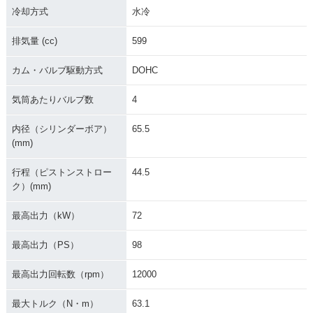
冷却方式
水冷
排気量 (cc)
599
カム・バルブ駆動方式
DOHC
気筒あたりバルブ数
4
内径（シリンダーボア）
65.5
(mm)
行程（ピストンストロー
44.5
ク）(mm)
最高出力（kW）
72
最高出力（PS）
98
最高出力回転数（rpm）
12000
最大トルク（N・m）
63.1