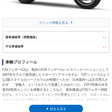
スペック情報を見る
- -
新車価格帯（実勢価格）
中古車価格帯
- -
車輌プロフィール
FZ6フェザーS2は、既存のFZ6フェザーのハイスペックバージョンとして
2007年モデルで新登場したスポーツツアラーモデル。YZFシリーズのよう
な2眼スタイルのハーフカウルが特徴だったが、日本国内へは正式導入さ
れず、「逆輸入」というかたちで流通したのみだった。YZF-R6系の水冷
直列4気筒エンジンを搭載するところなど、基本構成はFZ6フェザー同様
ながら、インジェクションマッピングの変更などによって、スロットルレ
スポンスなどが一層向上していた。フロントブレーキは、対向4ポッドの
モノブロックキャリパーが採用された。メーターは、同年代のFZ1系と同
▼ 続きを見る
じ、アナログ回転計、デジタル速度計の組み合わせとなった。ネイキッド