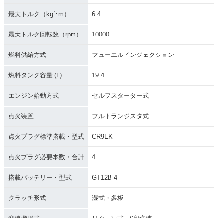
最大トルク（kgf･m）
6.4
最大トルク回転数（rpm）
10000
燃料供給方式
フューエルインジェクション
燃料タンク容量 (L)
19.4
エンジン始動方式
セルフスターター式
点火装置
フルトランジスタ式
点火プラグ標準搭載・型式
CR9EK
点火プラグ必要本数・合計
4
搭載バッテリー・型式
GT12B-4
クラッチ形式
湿式・多板