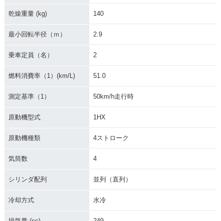
乾燥重量 (kg)
140
最小回転半径（ｍ）
2.9
乗車定員（名）
2
燃料消費率（1）(km/L)
51.0
測定基準（1）
50km/h走行時
原動機型式
1HX
原動機種類
4ストローク
気筒数
4
シリンダ配列
並列（直列）
冷却方式
水冷
排気量 (cc)
249