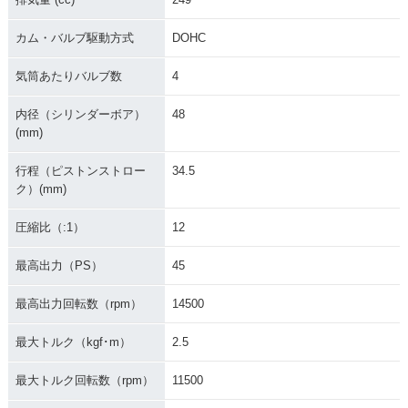
カム・バルブ駆動方式
DOHC
気筒あたりバルブ数
4
内径（シリンダーボア）
48
(mm)
行程（ピストンストロー
34.5
ク）(mm)
圧縮比（:1）
12
最高出力（PS）
45
最高出力回転数（rpm）
14500
最大トルク（kgf･m）
2.5
最大トルク回転数（rpm）
11500