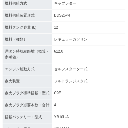
燃料供給方式
キャブレター
燃料供給装置形式
BDS26×4
燃料タンク容量 (L)
12
燃料（種類）
レギュラーガソリン
満タン時航続距離（概算・
612.0
参考値）
エンジン始動方式
セルフスターター式
点火装置
フルトランジスタ式
点火プラグ標準搭載・型式
C9E
点火プラグ必要本数・合計
4
搭載バッテリー・型式
YB10L-A