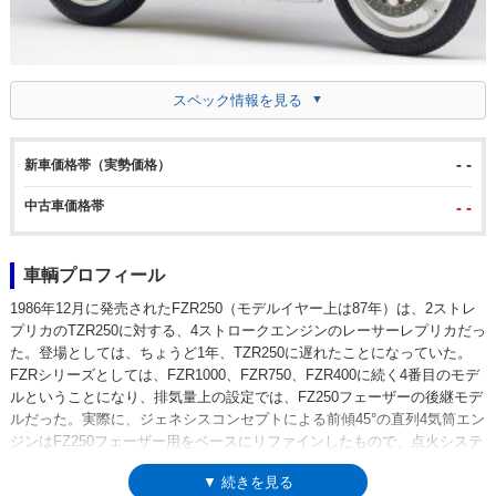
スペック情報を見る
- -
新車価格帯（実勢価格）
中古車価格帯
- -
車輌プロフィール
1986年12月に発売されたFZR250（モデルイヤー上は87年）は、2ストレ
プリカのTZR250に対する、4ストロークエンジンのレーサーレプリカだっ
た。登場としては、ちょうど1年、TZR250に遅れたことになっていた。
FZRシリーズとしては、FZR1000、FZR750、FZR400に続く4番目のモデ
ルということになり、排気量上の設定では、FZ250フェーザーの後継モデ
ルだった。実際に、ジェネシスコンセプトによる前傾45°の直列4気筒エン
ジンはFZ250フェーザー用をベースにリファインしたもので、点火システ
ムは先行したFZR400ゆずりのフルトランジスタ式が採用されていた。88
▼ 続きを見る
年モデルでは、ヤマハの排気デバイスEXUP（エグザップ）を装備し、日