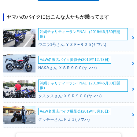
常での実用回転域である5千回転から1万回転でのトルクアップを果たして
いた。また、だ円形断面のマフラーを採用し、レーサーイメージを向上す
るとともに、排気音量の低減も果たしていた。翌89年、後継モデルとなる
ヤマハのバイクにはこんな人たちが乗ってます
FZR250Rが登場し、FZR250としてはモデルエンドとなった。
沖縄チャリティーランFINAL（2019年6月30日開
催）
ウエラ1号さん:ＹＺＦ−Ｒ２５(ヤマハ)
A&W名護店バイク撮影会(2019年12月8日)
NAKAさん:ＸＳＲ９００(ヤマハ)
沖縄チャリティーランFINAL（2019年6月30日開
催）
クスクスさん:ＸＳＲ９００(ヤマハ)
A&W名護店バイク撮影会(2019年3月16日)
グッチーさん:ＦＺ１(ヤマハ)