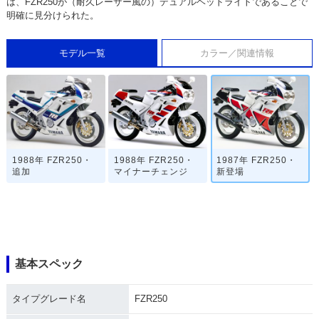
は、FZR250が（耐久レーサー風の）デュアルヘッドライトであることで
明確に見分けられた。
モデル一覧
カラー／関連情報
1988年 FZR250・
1988年 FZR250・
1987年 FZR250・
追加
マイナーチェンジ
新登場
基本スペック
タイプグレード名
FZR250