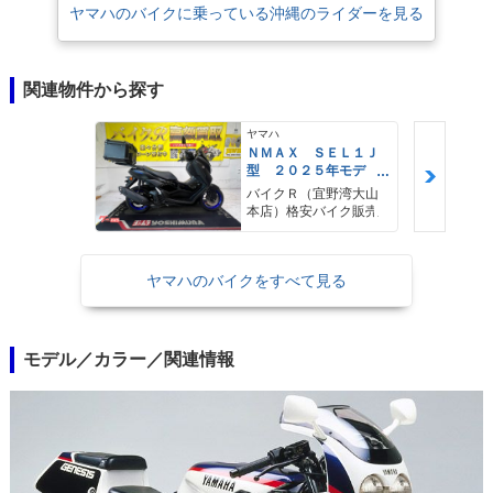
ヤマハのバイクに乗っている沖縄のライダーを見る
関連物件から探す
ヤマハ
ＮＭＡＸ ＳＥＬ１Ｊ
型 ２０２５年モデ
ル ＡＢＳ キーレ
バイクＲ（宜野湾大山
ス リアキャリア リ
本店）格安バイク販売
アＢＯＸ
ヤマハのバイクをすべて見る
モデル／カラー／関連情報