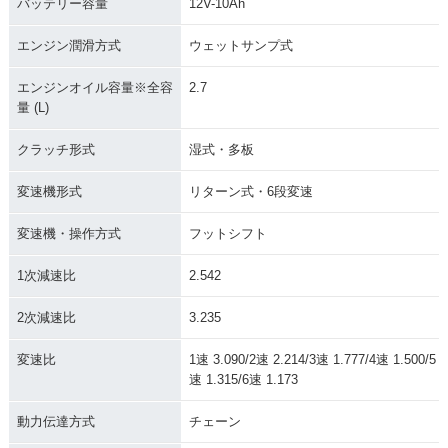
バッテリー容量
12V-10Ah
エンジン潤滑方式
ウェットサンプ式
エンジンオイル容量※全容
2.7
量 (L)
クラッチ形式
湿式・多板
変速機形式
リターン式・6段変速
変速機・操作方式
フットシフト
1次減速比
2.542
2次減速比
3.235
変速比
1速 3.090/2速 2.214/3速 1.777/4速 1.500/5
速 1.315/6速 1.173
動力伝達方式
チェーン