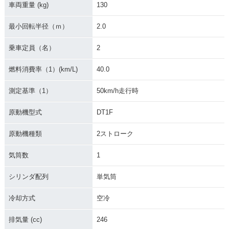
車両重量 (kg)
130
最小回転半径（ｍ）
2.0
乗車定員（名）
2
燃料消費率（1）(km/L)
40.0
測定基準（1）
50km/h走行時
原動機型式
DT1F
原動機種類
2ストローク
気筒数
1
シリンダ配列
単気筒
冷却方式
空冷
排気量 (cc)
246