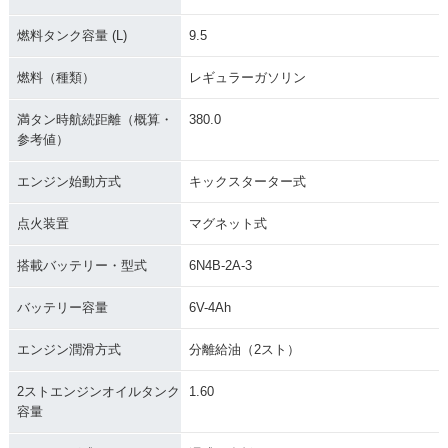
燃料タンク容量 (L)
9.5
燃料（種類）
レギュラーガソリン
満タン時航続距離（概算・
380.0
参考値）
エンジン始動方式
キックスターター式
点火装置
マグネット式
搭載バッテリー・型式
6N4B-2A-3
バッテリー容量
6V-4Ah
エンジン潤滑方式
分離給油（2スト）
2ストエンジンオイルタンク
1.60
容量