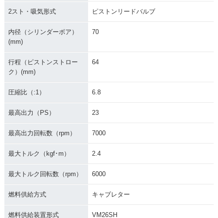
2スト・吸気形式
ピストンリードバルブ
内径（シリンダーボア）
70
(mm)
行程（ピストンストロー
64
ク）(mm)
圧縮比（:1）
6.8
最高出力（PS）
23
最高出力回転数（rpm）
7000
最大トルク（kgf･m）
2.4
最大トルク回転数（rpm）
6000
燃料供給方式
キャブレター
燃料供給装置形式
VM26SH