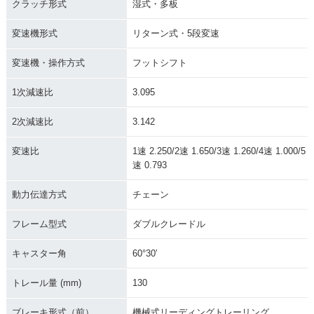
クラッチ形式
湿式・多板
変速機形式
リターン式・5段変速
変速機・操作方式
フットシフト
1次減速比
3.095
2次減速比
3.142
変速比
1速 2.250/2速 1.650/3速 1.260/4速 1.000/5
速 0.793
動力伝達方式
チェーン
フレーム型式
ダブルクレードル
キャスター角
60°30′
トレール量 (mm)
130
ブレーキ形式（前）
機械式リーディングトレーリング