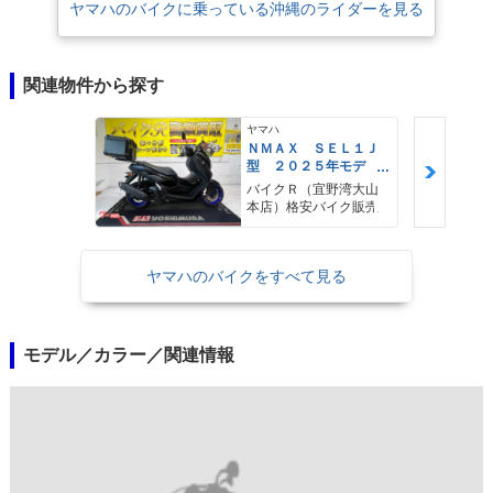
ヤマハのバイクに乗っている沖縄のライダーを見る
関連物件から探す
ヤマハ
ＮＭＡＸ ＳＥＬ１Ｊ
型 ２０２５年モデ
ル ＡＢＳ キーレ
バイクＲ（宜野湾大山
ス リアキャリア リ
本店）格安バイク販売
アＢＯＸ
ヤマハのバイクをすべて見る
モデル／カラー／関連情報