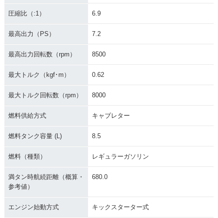
圧縮比（:1）
6.9
最高出力（PS）
7.2
最高出力回転数（rpm）
8500
最大トルク（kgf･m）
0.62
最大トルク回転数（rpm）
8000
燃料供給方式
キャブレター
燃料タンク容量 (L)
8.5
燃料（種類）
レギュラーガソリン
満タン時航続距離（概算・
680.0
参考値）
エンジン始動方式
キックスターター式