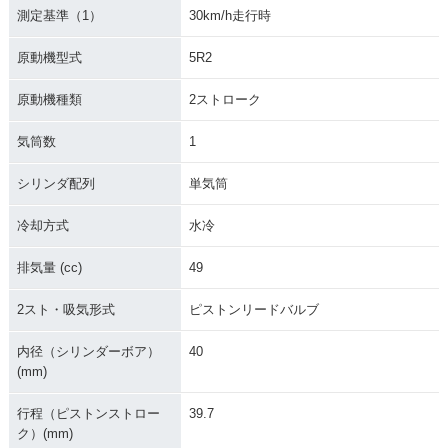
測定基準（1）
30km/h走行時
原動機型式
5R2
原動機種類
2ストローク
気筒数
1
シリンダ配列
単気筒
冷却方式
水冷
排気量 (cc)
49
2スト・吸気形式
ピストンリードバルブ
内径（シリンダーボア）
40
(mm)
行程（ピストンストロー
39.7
ク）(mm)