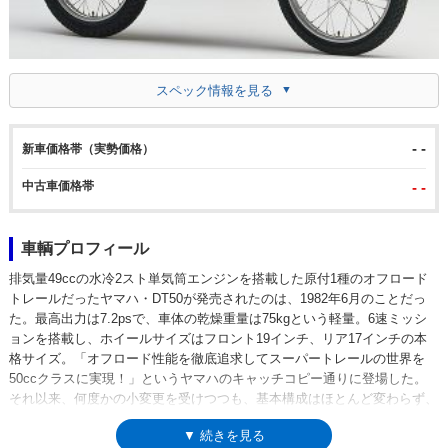
スペック情報を見る
- -
新車価格帯（実勢価格）
中古車価格帯
- -
車輌プロフィール
排気量49ccの水冷2スト単気筒エンジンを搭載した原付1種のオフロード
トレールだったヤマハ・DT50が発売されたのは、1982年6月のことだっ
た。最高出力は7.2psで、車体の乾燥重量は75kgという軽量。6速ミッシ
ョンを搭載し、ホイールサイズはフロント19インチ、リア17インチの本
格サイズ。「オフロード性能を徹底追求してスーパートレールの世界を
50ccクラスに実現！」というヤマハのキャッチコピー通りに登場した。
それ以来、何度かの小変更を受けつつも、基本構成はほとんど変わらず、
入門用でありながら、ベテランライダーをも楽しませるオフロードモデル
▼ 続きを見る
として、15年近くにわたって生産が続けられた。