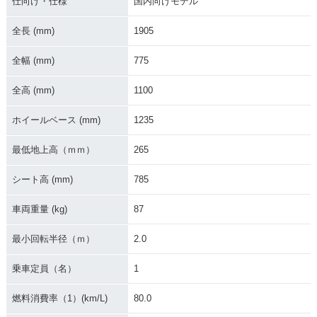
仕向け・仕様
国内向けモデル
全長 (mm)
1905
全幅 (mm)
775
全高 (mm)
1100
ホイールベース (mm)
1235
最低地上高（ｍｍ）
265
シート高 (mm)
785
車両重量 (kg)
87
最小回転半径（ｍ）
2.0
乗車定員（名）
1
燃料消費率（1）(km/L)
80.0