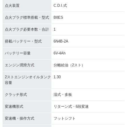
点火装置
C.D.I.式
点火プラグ標準搭載・型式
B8ES
点火プラグ必要本数・合計
1
搭載バッテリー・型式
6N4B-2A
バッテリー容量
6V-4Ah
エンジン潤滑方式
分離給油（2スト）
2ストエンジンオイルタンク
1.30
容量
クラッチ形式
湿式・多板
変速機形式
リターン式・6段変速
変速機・操作方式
フットシフト