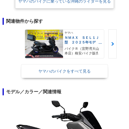
ヤマハのバイクに乗っている沖縄のライダーを見る
関連物件から探す
ヤマハ
ＮＭＡＸ ＳＥＬ１Ｊ
型 ２０２５年モデ
ル ＡＢＳ キーレ
バイクＲ（宜野湾大山
ス リアキャリア リ
本店）格安バイク販売
アＢＯＸ
ヤマハのバイクをすべて見る
モデル／カラー／関連情報