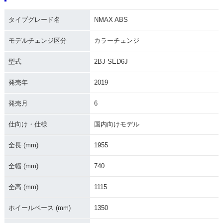
2022年 NMAX AB
2021年 NMAX AB
2021年 NMAX ABS
タイプグレード名
NMAX ABS
S・カラーチェンジ
S・フルモデルチェ
ンジ
モデルチェンジ区分
カラーチェンジ
型式
2BJ-SED6J
発売年
2019
発売月
6
2020年 NMAX AB
2019年 NMAX AB
2018年 NMAX AB
S・カラーチェンジ
S・カラーチェンジ
S・カラーチェンジ
仕向け・仕様
国内向けモデル
全長 (mm)
1955
全幅 (mm)
740
全高 (mm)
1115
2017年 NMAX AB
2016年 NMAX・新
S・マイナーチェン
登場
ジ
ホイールベース (mm)
1350