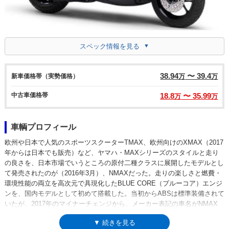
スペック情報を見る
38.94
〜 39.4
新車価格帯（実勢価格）
万
万
中古車価格帯
18.8
〜 35.99
万
万
車輌プロフィール
欧州や日本で人気のスポーツスクーターTMAX、欧州向けのXMAX（2017
年からは日本でも販売）など、ヤマハ・MAXシリーズのスタイルと走り
の良さを、日本市場でいうところの原付二種クラスに展開したモデルとし
て発売されたのが（2016年3月）、NMAXだった。走りの楽しさと燃費・
環境性能の両立を高次元で具現化したBLUE CORE（ブルーコア）エンジ
ンを、国内モデルとして初めて搭載した。当初からABSは標準装備されて
いたが、2017年のマイナーチェンジから、メーカー表記の車名がNMAX
ABSに改められた。そのマイナーチェンジは、平成28年度国内排出ガス
▼ 続きを見る
規制への適合を目的としたものだった。2020年11月には、欧州向けの