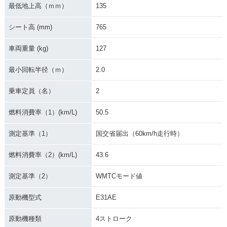
最低地上高（ｍｍ）
135
シート高 (mm)
765
車両重量 (kg)
127
最小回転半径（ｍ）
2.0
乗車定員（名）
2
燃料消費率（1）(km/L)
50.5
測定基準（1）
国交省届出（60km/h走行時）
燃料消費率（2）(km/L)
43.6
測定基準（2）
WMTCモード値
原動機型式
E31AE
原動機種類
4ストローク