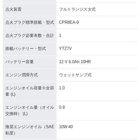
点火装置
フルトランジスタ式
点火プラグ標準搭載・型式
CPR8EA-9
点火プラグ必要本数・合計
1
搭載バッテリー・型式
YTZ7V
バッテリー容量
12 V 6.0Ah 10HR
エンジン潤滑方式
ウェットサンプ式
エンジンオイル容量※全容
1.0
量 (L)
エンジンオイル量（オイル
0.9
交換時） (L)
推奨エンジンオイル（SAE
10W-40
粘度）