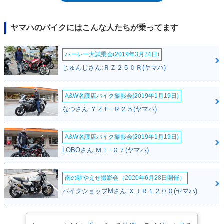
2021年モデルが発表された。ユーロ5規制に適合したモデルとしての登場
だったので、同様の規制に準拠する日本市場への導入も期待され、2021
年6月から、国内販売も開始された。なお、このモデルから、トラクショ
ヤマハのバイクにはこんな人たちが乗ってます
ンコントロールやアイドリングストップ機構、スマートキーシステムなど
が採用された。2025年に仕様変更を受けて、先行して発表された
ハーレー大試乗会(2019年3月24日)
NMAX155と同様の新デザインのエクステリアデザインを採用し、ウイン
カーまで含めた灯火類のLED化、新デザインのLCDメーターパネルへの変
じゅんじさん:ＲＺ２５０Ｒ(ヤマハ)
更、サスセッティングの最適化などが図られえた。※2017年のNMAX 155
国内発売を受けて、この項でのモデル名表記を、便宜上「NMAX 125」に
変更した。※2019年モデルが発表された際に「快適セレクション」とい
A&W名護店バイク撮影会(2019年1月19日)
うアクセサリーパッケージ装着モデルが設定された。もともとNMAXの小
なつさん:ＹＺＦ−Ｒ２５(ヤマハ)
ぶりでスタイリッシュなスクリーンが、+310ミリ高の大型タイプにな
り、フルフェイスヘルメットも収納可能なリアボックスなどがあからじめ
装備されていた（販売店で取り付け販売）。
A&W名護店バイク撮影会(2019年1月19日)
LOBOさん:ＭＴ−０７(ヤマハ)
南の駅やえせ撮影会（2020年6月28日開催）
バイクショップMさん:ＸＪＲ１２００(ヤマハ)