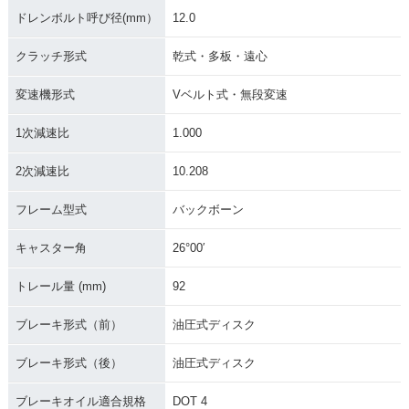
ドレンボルト呼び径(mm）
12.0
クラッチ形式
乾式・多板・遠心
変速機形式
Vベルト式・無段変速
1次減速比
1.000
2次減速比
10.208
フレーム型式
バックボーン
キャスター角
26°00′
トレール量 (mm)
92
ブレーキ形式（前）
油圧式ディスク
ブレーキ形式（後）
油圧式ディスク
ブレーキオイル適合規格
DOT 4