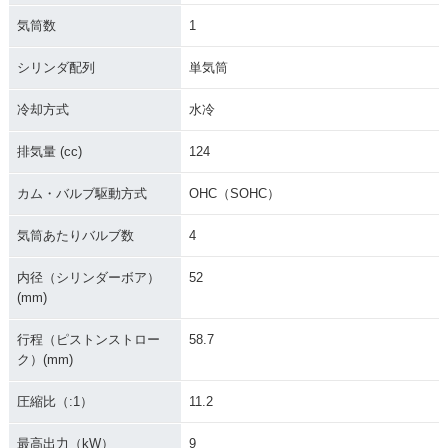
気筒数
1
シリンダ配列
単気筒
冷却方式
水冷
排気量 (cc)
124
カム・バルブ駆動方式
OHC（SOHC）
気筒あたりバルブ数
4
内径（シリンダーボア）
52
(mm)
行程（ピストンストロー
58.7
ク）(mm)
圧縮比（:1）
11.2
最高出力（kW）
9