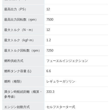
最高出力（PS）
12
最高出力回転数（rpm）
7500
最大トルク（N・m）
12
最大トルク（kgf･m）
1.2
最大トルク回転数（rpm）
7250
燃料供給方式
フューエルインジェクション
燃料タンク容量 (L)
6.6
燃料（種類）
レギュラーガソリン
満タン時航続距離（概算・
333.3
参考値）
エンジン始動方式
セルフスターター式