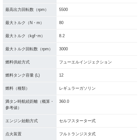
最高出力回転数（rpm）
5500
最大トルク（N・m）
80
最大トルク（kgf･m）
8.2
最大トルク回転数（rpm）
3000
燃料供給方式
フューエルインジェクション
燃料タンク容量 (L)
12
燃料（種類）
レギュラーガソリン
満タン時航続距離（概算・
360.0
参考値）
エンジン始動方式
セルフスターター式
点火装置
フルトランジスタ式