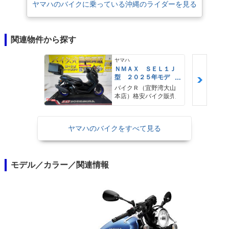
ヤマハのバイクに乗っている沖縄のライダーを見る
関連物件から探す
ヤマハ
ＮＭＡＸ ＳＥＬ１Ｊ
型 ２０２５年モデ
ル ＡＢＳ キーレ
バイクＲ（宜野湾大山
ス リアキャリア リ
本店）格安バイク販売
アＢＯＸ
ヤマハのバイクをすべて見る
モデル／カラー／関連情報