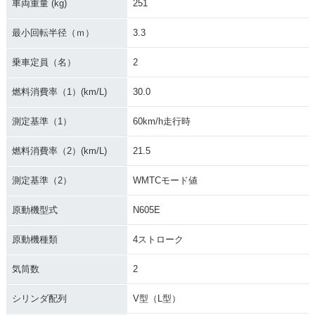
車両重量 (kg)
251
最小回転半径（ｍ）
3.3
乗車定員（名）
2
燃料消費率（1）(km/L)
30.0
測定基準（1）
60km/h走行時
燃料消費率（2）(km/L)
21.5
測定基準（2）
WMTCモード値
原動機型式
N605E
原動機種類
4ストローク
気筒数
2
シリンダ配列
V型（L型）