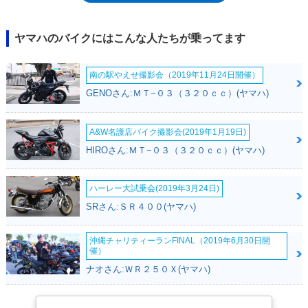
ルト・シリーズが2017年モデル以降も継続されたのに対し、Cスペックは
平成28年規制をクリアすることなく、短命に終わった。
ヤマハのバイクにはこんな人たちが乗ってます
南の駅やえせ撮影会（2019年11月24日開催）
GENOさん:ＭＴ−０３（３２０ｃｃ）(ヤマハ)
A&W名護店バイク撮影会(2019年1月19日)
HIROさん:ＭＴ−０３（３２０ｃｃ）(ヤマハ)
ハーレー大試乗会(2019年3月24日)
SRさん:ＳＲ４００(ヤマハ)
沖縄チャリティーランFINAL（2019年6月30日開
催）
ナオさん:ＷＲ２５０Ｘ(ヤマハ)