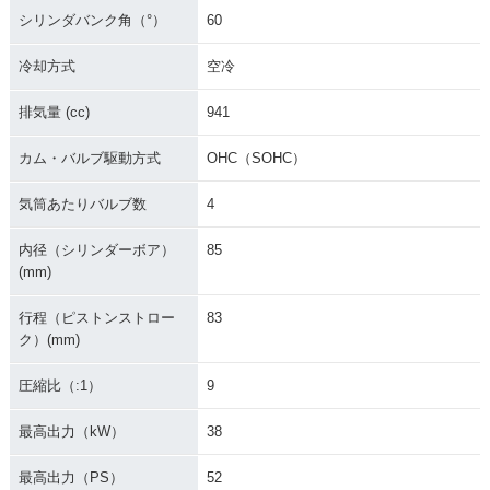
シリンダバンク角（°）
60
冷却方式
空冷
排気量 (cc)
941
カム・バルブ駆動方式
OHC（SOHC）
気筒あたりバルブ数
4
内径（シリンダーボア）
85
(mm)
行程（ピストンストロー
83
ク）(mm)
圧縮比（:1）
9
最高出力（kW）
38
最高出力（PS）
52