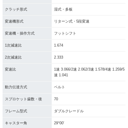
クラッチ形式
湿式・多板
変速機形式
リターン式・5段変速
変速機・操作方式
フットシフト
1次減速比
1.674
2次減速比
2.333
変速比
1速 3.066/2速 2.062/3速 1.578/4速 1.259/5
速 1.041
動力伝達方式
ベルト
スプロケット歯数・後
70
フレーム型式
ダブルクレードル
キャスター角
29°00′