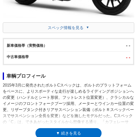
スペック情報を見る
- -
新車価格帯（実勢価格）
中古車価格帯
- -
車輌プロフィール
2015年3月に発売されたボルトCスペックは、ボルトのプラットフォーム
をベースに、よりスポーティな走行が楽しめるライディングポジションへ
の変更（ハンドルとシート形状、フットレスト位置変更）、クラシカルな
イメージのフロントフォークブーツ採用、メーターとウインカー位置の変
更、リザーブタンク付きリアサスペンション装備（ボルトＲスペックベー
スでサスペンション全長を変更）などを施したモデルだった。Cスペック
の「C」は、できあがったスタイルから想像する通り、「カフェレーサ
ー」の頭文字。「ベースを同じくしながら、バリエーションモデルを拡大
▼ 続きを見る
する」というヤマハの方針のもとに生み出されたCスペックだったが、ボ