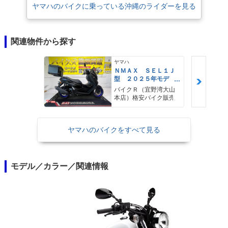
ヤマハのバイクに乗っている沖縄のライダーを見る
関連物件から探す
ヤマハ
ＮＭＡＸ ＳＥＬ１Ｊ
型 ２０２５年モデ
ル ＡＢＳ キーレ
バイクＲ（宜野湾大山
ス リアキャリア リ
本店）格安バイク販売
アＢＯＸ
ヤマハのバイクをすべて見る
モデル／カラー／関連情報