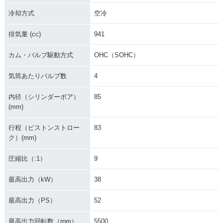
冷却方式
空冷
排気量 (cc)
941
カム・バルブ駆動方式
OHC（SOHC）
気筒あたりバルブ数
4
内径（シリンダーボア）
85
(mm)
行程（ピストンストロー
83
ク）(mm)
圧縮比（:1）
9
最高出力（kW）
38
最高出力（PS）
52
最高出力回転数（rpm）
5500