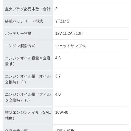
点火プラグ必要本数・合計
2
搭載バッテリー・型式
YTZ14S
バッテリー容量
12V-11.2Ah 10H
エンジン潤滑方式
ウェットサンプ式
エンジンオイル容量※全容
4.3
量 (L)
エンジンオイル量（オイル
3.7
交換時） (L)
エンジンオイル量（フィル
4.0
タ交換時） (L)
推奨エンジンオイル（SAE
10W-40
粘度）
クラッチ形式
湿式・多板