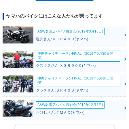
クなどのモデルバリエーションを展開し、2017年のマイナーチェンジで
は、燃料タンクをフランジレス化することで、タンク容量が1L増加
（13L）した。また、この年からABSは標準装備となった。2020年モデル
ヤマハのバイクにはこんな人たちが乗ってます
からは、ヘッドライトにポジションランプが追加された。※2020年モデ
ルをもってラインナップから外れた（Rスペックには2021年モデルが設定
A&W名護店バイク撮影会(2019年3月16日)
された）。
塩川さん:ＸＪＲ４００(ヤマハ)
沖縄チャリティーランFINAL（2019年6月30日開
催）
クスクスさん:ＸＳＲ９００(ヤマハ)
沖縄チャリティーランFINAL（2019年6月30日開
催）
グッチさん:ＳＲ４００(ヤマハ)
A&W名護店バイク撮影会(2019年12月8日)
たけしさん:ＴＭＡＸ(ヤマハ)