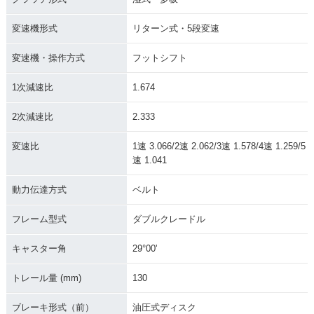
変速機形式
リターン式・5段変速
変速機・操作方式
フットシフト
1次減速比
1.674
2次減速比
2.333
変速比
1速 3.066/2速 2.062/3速 1.578/4速 1.259/5
速 1.041
動力伝達方式
ベルト
フレーム型式
ダブルクレードル
キャスター角
29°00'
トレール量 (mm)
130
ブレーキ形式（前）
油圧式ディスク