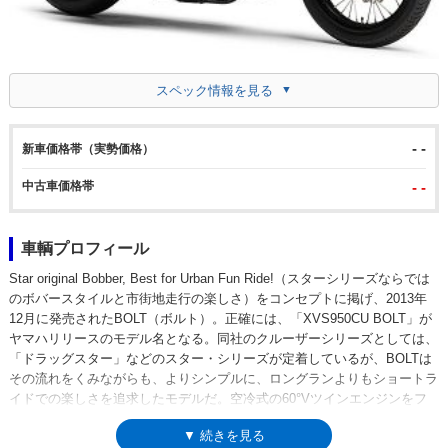
スペック情報を見る
- -
新車価格帯（実勢価格）
中古車価格帯
- -
車輌プロフィール
Star original Bobber, Best for Urban Fun Ride!（スターシリーズならでは
のボバースタイルと市街地走行の楽しさ）をコンセプトに掲げ、2013年
12月に発売されたBOLT（ボルト）。正確には、「XVS950CU BOLT」が
ヤマハリリースのモデル名となる。同社のクルーザーシリーズとしては、
「ドラッグスター」などのスター・シリーズが定着しているが、BOLTは
その流れをくみながらも、よりシンプルに、ロングランよりもショートラ
イドでの楽しさを追求したモデルだ。空冷式の60°Vツインエンジンをフ
レームにリジットマウントし、心地よいパルス感をライダーに伝えた。
▼ 続きを見る
ABS搭載モデルやリザーバータンクを備えるリアサスを採用したRスペッ