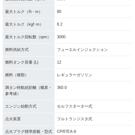
最大トルク（N・m）
80
最大トルク（kgf･m）
8.2
最大トルク回転数（rpm）
3000
燃料供給方式
フューエルインジェクション
燃料タンク容量 (L)
12
燃料（種類）
レギュラーガソリン
満タン時航続距離（概算・
360.0
参考値）
エンジン始動方式
セルフスターター式
点火装置
フルトランジスタ式
点火プラグ標準搭載・型式
CPR7EA-9