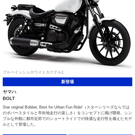
ブルーイッシュホワイトカクテル1
新登場
ヤマハ
BOLT
Star original Bobber, Best for Urban Fun Ride!（スターシリーズならでは
のボバースタイルと市街地走行の楽しさ）をコンセプトに掲げ開発。シン
プルな外観に都市近郊でのショートライドでの快適な走行性を備えたモデ
ルとして登場した。