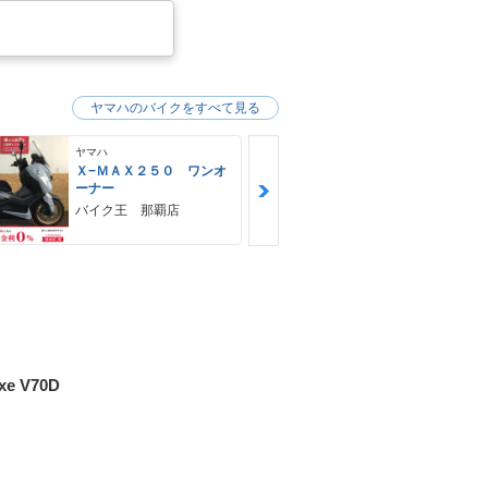
ヤマハのバイクをすべて見る
ヤマハ
ヤマハ
Ｘ−ＭＡＸ２５０ ワンオ
ＭＴ−０３（
ーナー
ＨＵＢＷＡＹ
バイク王 那覇店
xe V70D