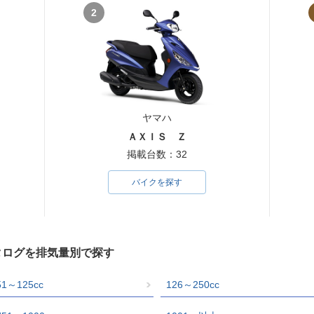
2
ヤマハ
ＡＸＩＳ Ｚ
掲載台数：32
バイクを探す
タログを排気量別で探す
51～125cc
126～250cc