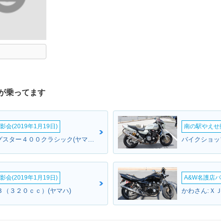
が乗ってます
会(2019年1月19日)
南の駅やえせ撮
さとささん:ドラッグスター４００クラシック(ヤマハ)
バイクショッ
会(2019年1月19日)
A&W名護店バ
０３（３２０ｃｃ）(ヤマハ)
かわさん:Ｘ