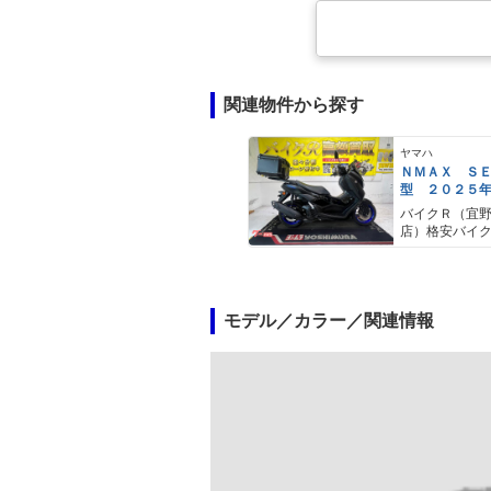
関連物件から探す
ヤマハ
ＮＭＡＸ Ｓ
型 ２０２５
ＡＢＳ キー
バイクＲ（宜
キャリア リ
店）格安バイ
モデル／カラー／関連情報