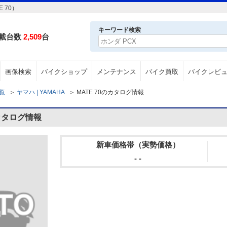
 70）
キーワード検索
載台数
2,509
台
画像検索
バイクショップ
メンテナンス
バイク買取
バイクレビ
一覧
＞
ヤマハ | YAMAHA
＞
MATE 70のカタログ情報
のカタログ情報
新車価格帯（実勢価格）
- -