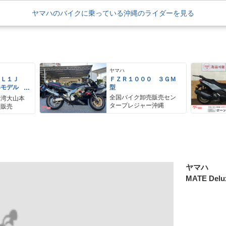
ヤマハのバイクに乗っている沖縄のライダーを見る
ヤマハ
ＥＬ１Ｊ
ＦＺＲ１０００ ３ＧＭ
年モデル
型
レス リア
全国バイク卸売販売セン
野湾大山本
アＢＯＸ
タープレジャー沖縄
ク販売
ヤマハ
MATE Delu