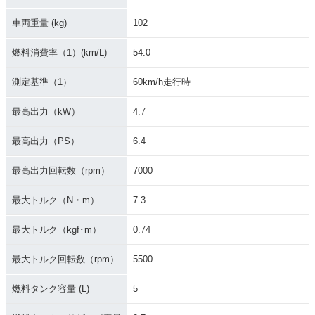
車両重量 (kg)
102
燃料消費率（1）(km/L)
54.0
測定基準（1）
60km/h走行時
最高出力（kW）
4.7
最高出力（PS）
6.4
最高出力回転数（rpm）
7000
最大トルク（N・m）
7.3
最大トルク（kgf･m）
0.74
最大トルク回転数（rpm）
5500
燃料タンク容量 (L)
5