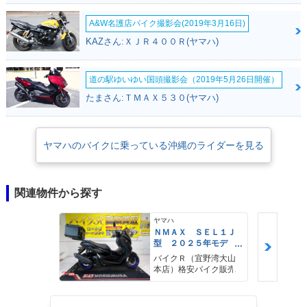
A&W名護店バイク撮影会(2019年3月16日)
KAZさん:ＸＪＲ４００Ｒ(ヤマハ)
道の駅ゆいゆい国頭撮影会（2019年5月26日開催）
たまさん:ＴＭＡＸ５３０(ヤマハ)
ヤマハのバイクに乗っている沖縄のライダーを見る
関連物件から探す
ヤマハ
ＮＭＡＸ ＳＥＬ１Ｊ
型 ２０２５年モデ
ル ＡＢＳ キーレ
バイクＲ（宜野湾大山
ス リアキャリア リ
本店）格安バイク販売
アＢＯＸ