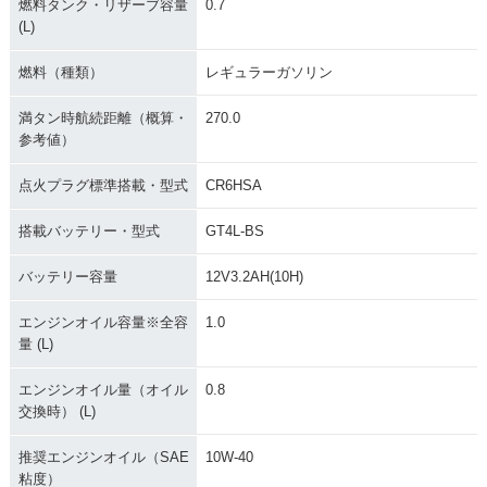
燃料タンク・リザーブ容量
0.7
(L)
燃料（種類）
レギュラーガソリン
満タン時航続距離（概算・
270.0
参考値）
点火プラグ標準搭載・型式
CR6HSA
搭載バッテリー・型式
GT4L-BS
バッテリー容量
12V3.2AH(10H)
エンジンオイル容量※全容
1.0
量 (L)
エンジンオイル量（オイル
0.8
交換時） (L)
推奨エンジンオイル（SAE
10W-40
粘度）