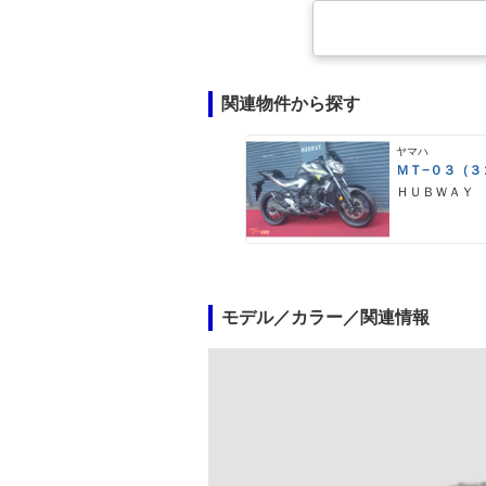
関連物件から探す
ヤマハ
ＭＴ−０３（３
ＨＵＢＷＡＹ
モデル／カラー／関連情報