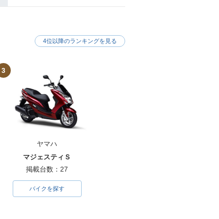
OWN MATE T5
1982年 TOWN MATE T5
ラーチェンジ
0SE・新登場
4位以降のランキングを見る
3
OWN MATE T5
場
ヤマハ
マジェスティＳ
掲載台数：27
バイクを探す