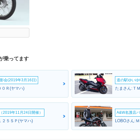
が乗ってます
会(2019年3月16日)
道の駅ゆいゆ
００Ｒ(ヤマハ)
たまさん:Ｔ
2019年11月24日開催）
A&W名護店バ
１２５ＳＰ(ヤマハ)
LOBOさん: