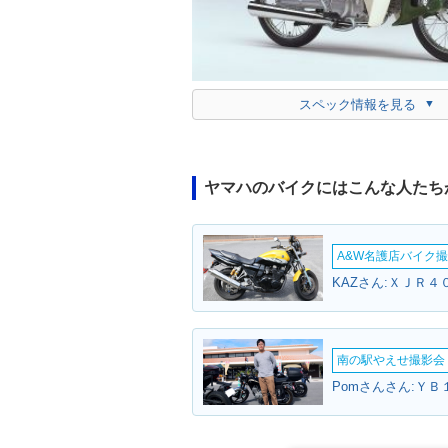
スペック情報を見る
ヤマハのバイクにはこんな人たち
A&W名護店バイク撮影
KAZさん:ＸＪＲ４
南の駅やえせ撮影会（
Pomさんさん:ＹＢ