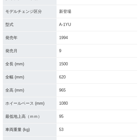
モデルチェンジ区分
新登場
型式
A-1YU
発売年
1994
1989年 MINT Supe
1989年 MINT Speci
1988年 MINT Origi
r Special Edition
al Edition
nal Selection・追加
発売月
9
全長 (mm)
1500
全幅 (mm)
620
全高 (mm)
965
1988年 MINT CUST
1987年 MINT Speci
1986年 MINT
OM・追加
al Edition
ホイールベース (mm)
1080
最低地上高（ｍｍ）
95
車両重量 (kg)
53