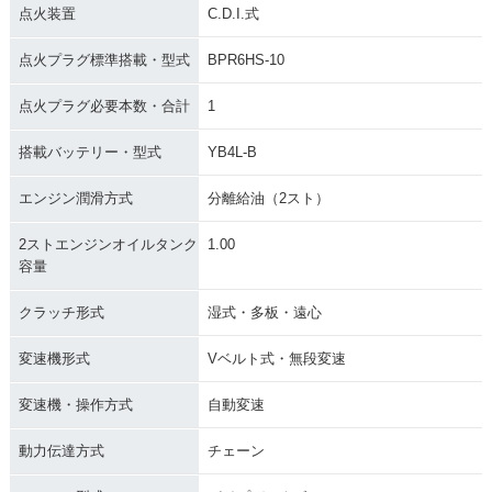
点火装置
C.D.I.式
点火プラグ標準搭載・型式
BPR6HS-10
点火プラグ必要本数・合計
1
搭載バッテリー・型式
YB4L-B
エンジン潤滑方式
分離給油（2スト）
2ストエンジンオイルタンク
1.00
容量
クラッチ形式
湿式・多板・遠心
変速機形式
Vベルト式・無段変速
変速機・操作方式
自動変速
動力伝達方式
チェーン