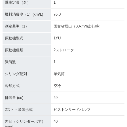
乗車定員（名）
1
1986年 MINT CUST
1986年 MINT Delux
OM
e
燃料消費率（1）(km/L)
76.0
測定基準（1）
国交省届出（30km/h走行時）
原動機型式
1YU
原動機種類
2ストローク
気筒数
1
シリンダ配列
単気筒
冷却方式
空冷
排気量 (cc)
49
2スト・吸気形式
ピストンリードバルブ
内径（シリンダーボア）
40