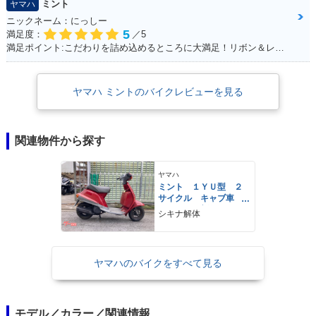
ミント
ヤマハ
ニックネーム：にっしー
5
満足度：
／5
満足ポイント:こだわりを詰め込めるところに大満足！リボン＆レースの生地のシートがポイント！ ※今回のイベントでの撮影は、積載車等で移動をしており、 公道の走行はしておりません。
ヤマハ ミントのバイクレビューを見る
関連物件から探す
ヤマハ
ミント １ＹＵ型 ２
サイクル キャブ車
バッテリー新品
シキナ解体
ヤマハのバイクをすべて見る
モデル／カラー／関連情報