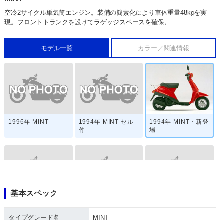
空冷2サイクル単気筒エンジン。装備の簡素化により車体重量48kgを実
現。フロントトランクを設けてラゲッジスペースを確保。
モデル一覧
カラー／関連情報
1996年 MINT
1994年 MINT セル
1994年 MINT・新登
付
場
基本スペック
1992年 MINT Speci
1991年 MINT
1991年 MINT Speci
al Edition
al
タイプグレード名
MINT