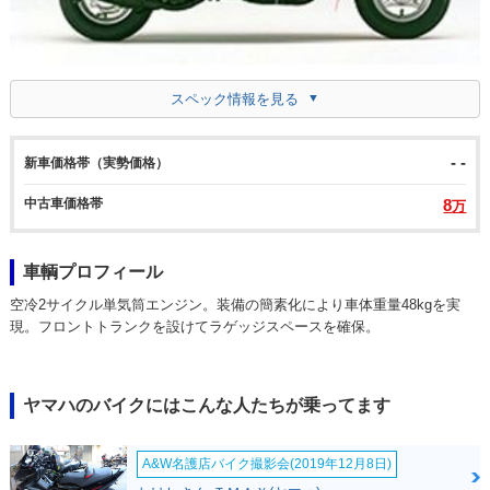
スペック情報を見る
- -
新車価格帯（実勢価格）
中古車価格帯
8
万
車輌プロフィール
空冷2サイクル単気筒エンジン。装備の簡素化により車体重量48kgを実
現。フロントトランクを設けてラゲッジスペースを確保。
ヤマハのバイクにはこんな人たちが乗ってます
A&W名護店バイク撮影会(2019年12月8日)