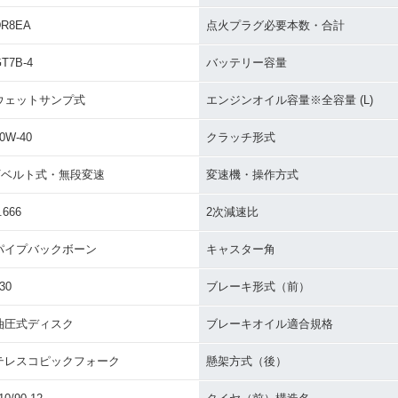
DR8EA
点火プラグ必要本数・合計
T7B-4
バッテリー容量
ウェットサンプ式
エンジンオイル容量※全容量 (L)
0W-40
クラッチ形式
Vベルト式・無段変速
変速機・操作方式
.666
2次減速比
パイプバックボーン
キャスター角
30
ブレーキ形式（前）
油圧式ディスク
ブレーキオイル適合規格
テレスコピックフォーク
懸架方式（後）