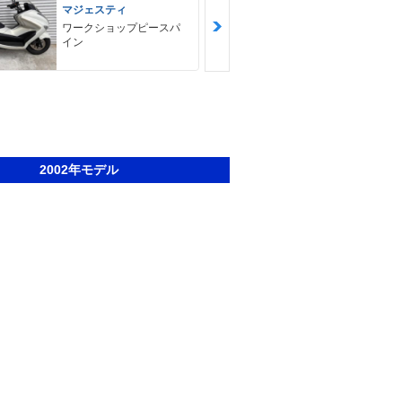
マジェスティ
マジェスティ
ワークショップピースパ
ゴヤオート 
イン
2002年モデル