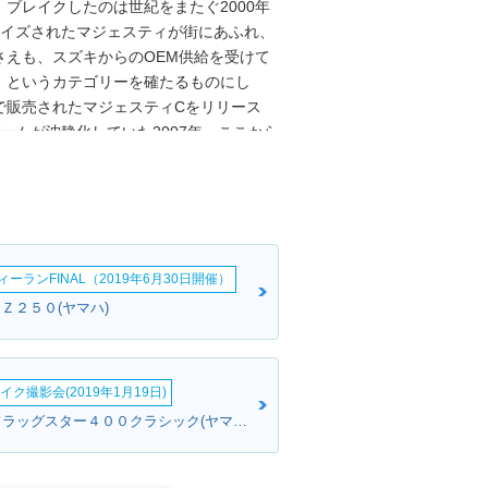
ブレイクしたのは世紀をまたぐ2000年
マイズされたマジェスティが街にあふれ、
さえも、スズキからのOEM供給を受けて
」というカテゴリーを確たるものにし
で販売されたマジェスティCをリリース
ームが沈静化していた2007年。ここから
なく、スタイリッシュで快適なスクータ
クなどを得るマイナーチェンジを受け、
ヤマハのスクーターシリーズは、TMAX
018年からは、国内の250ccクラスに
ーランFINAL（2019年6月30日開催）
:ＲＺ２５０(ヤマハ)
イク撮影会(2019年1月19日)
さとささん:ドラッグスター４００クラシック(ヤマハ)