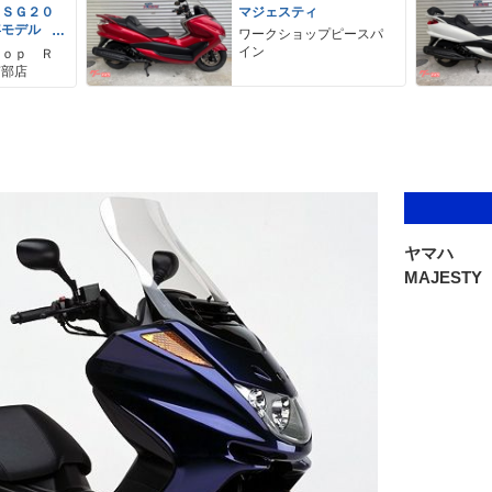
 ＳＧ２０
マジェスティ
年モデル
ワークショップピースパ
ラー バッ
イン
ｈｏｐ Ｒ
ェンダーレ
南部店
キャリパ
ヤマハ
MAJESTY