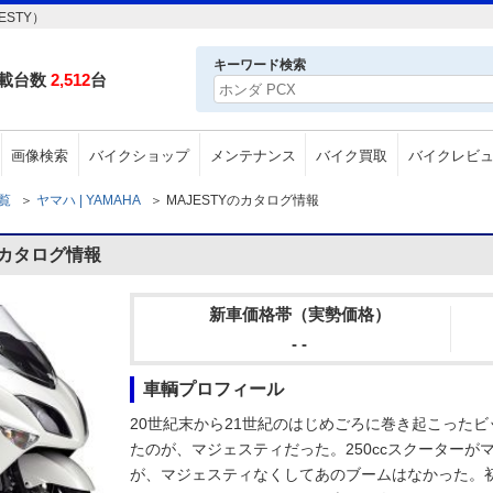
ESTY）
キーワード検索
載台数
2,512
台
画像検索
バイクショップ
メンテナンス
バイク買取
バイクレビ
一覧
＞
ヤマハ | YAMAHA
＞
MAJESTYのカタログ情報
のカタログ情報
新車価格帯（実勢価格）
- -
車輌プロフィール
20世紀末から21世紀のはじめごろに巻き起こった
たのが、マジェスティだった。250ccスクーター
が、マジェスティなくしてあのブームはなかった。初