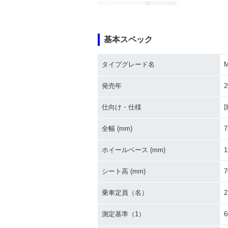
基本スペック
タイプグレード名
2003年 MAJESTY
2002年 MAJES
S・カラーチェ
発売年
2
仕向け・仕様
全幅 (mm)
7
ホイールベース (mm)
1
1999年 MAJESTY
1999年 MAJES
S・カラーチェ
シート高 (mm)
7
乗車定員（名）
2
測定基準（1）