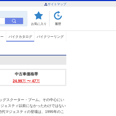
サイトマップ
お気に入り
履歴
ュー
バイクカタログ
バイクツーリング
中古車価格帯
24.99
万
〜 47
万
ビッグスクーター・ブーム。その中心にい
がマジェスティ以前になかったわけではない
代マジェスティの登場は、1995年のこ