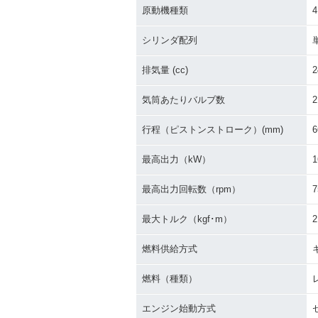
原動機種類
1995年 MAJESTY・新
シリンダ配列
登場
排気量 (cc)
2
気筒あたりバルブ数
2
行程（ピストンストローク）(mm)
6
最高出力（kW）
1
最高出力回転数（rpm）
7
最大トルク（kgf･m）
2
燃料供給方式
燃料（種類）
エンジン始動方式