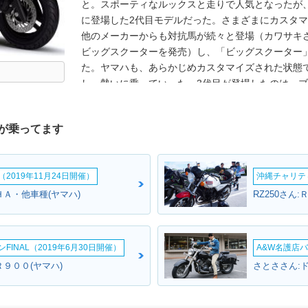
と。スポーティなルックスと走りで人気となったが、
に登場した2代目モデルだった。さまざまにカスタ
他のメーカーからも対抗馬が続々と登場（カワサキ
ビッグスクーターを発売）し、「ビッグスクーター
た。ヤマハも、あらかじめカスタマイズされた状態
し、勢いに乗っていった。3代目が登場したのは、ブ
は、スポーティでカスタムの素材になるバイクでは
ーとなった。2012年モデルで新しいフロントマス
が乗ってます
2014年モデルをもって、生産終了となった。なお、
やNMAXのような「MAX・シリーズ」が中心となり、2
XMAX（エックス・マックス）が投入された。
2019年11月24日開催）
沖縄チャリティ
ＨＡ・他車種(ヤマハ)
RZ250さん
INAL（2019年6月30日開催）
A&W名護店バ
９００(ヤマハ)