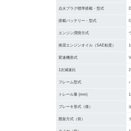
点火プラグ標準搭載・型式
搭載バッテリー・型式
G
エンジン潤滑方式
推奨エンジンオイル（SAE粘度）
1
変速機形式
1次減速比
2
フレーム型式
トレール量 (mm)
1
ブレーキ形式（後）
懸架方式（前）