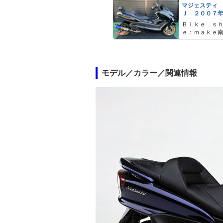
マジェスティ
Ｊ ２００７
ビームスマフ
Ｂｉｋｅ ｓ
クレスト フ
ｅ：ｍａｋｅ
ス ブレンボ
ー Ｙ
モデル／カラー／関連情報