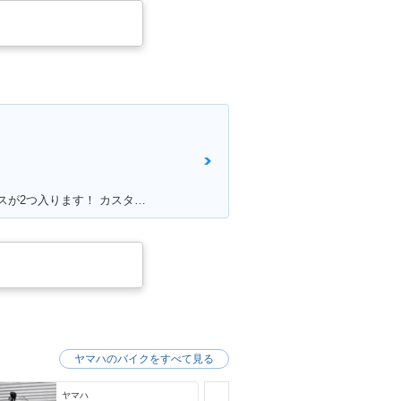
満足ポイント:アクセルが軽く、一気に加速出来、乗り心地も◎！見た目もかっこ良く、メットインも広くフルフェイスが2つ入ります！ カスタムパーツも多いので色々いじって楽しめます！
ヤマハのバイクをすべて見る
ヤマハ
ヤマハ