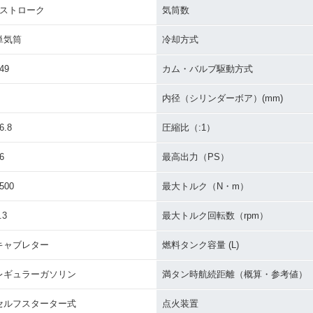
4ストローク
気筒数
単気筒
冷却方式
49
カム・バルブ駆動方式
内径（シリンダーボア）(mm)
6.8
圧縮比（:1）
6
最高出力（PS）
500
最大トルク（N・m）
.3
最大トルク回転数（rpm）
キャブレター
燃料タンク容量 (L)
レギュラーガソリン
満タン時航続距離（概算・参考値）
セルフスターター式
点火装置