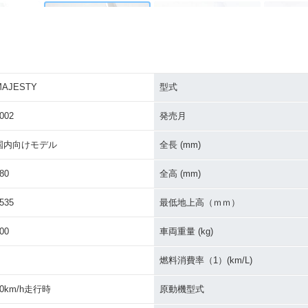
MAJESTY
型式
TY AB
2002年 MAJESTY
2001年 MAJESTY・カ
2001年 
ンジ
ラーチェンジ
イナーチ
002
発売月
国内向けモデル
全長 (mm)
80
全高 (mm)
535
最低地上高（ｍｍ）
TY AB
1998年 MAJESTY AB
1998年 MAJESTY・カ
1997年 M
ンジ
S・追加
ラーチェンジ
00
車両重量 (kg)
燃料消費率（1）(km/L)
60km/h走行時
原動機型式