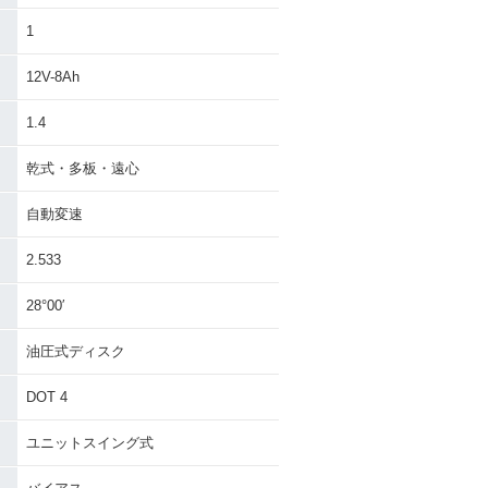
1
12V-8Ah
1.4
乾式・多板・遠心
自動変速
2.533
28°00′
油圧式ディスク
DOT 4
ユニットスイング式