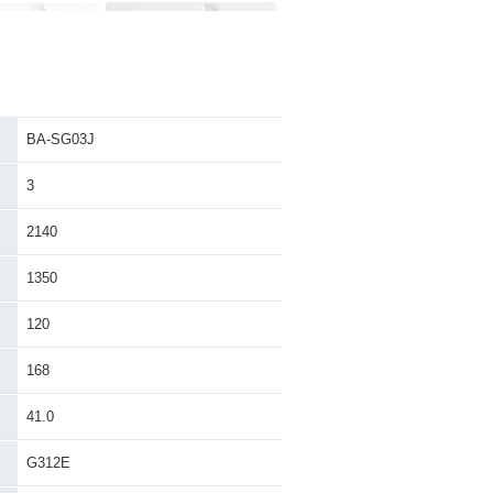
BA-SG03J
MAJESTY・マ
2000年 MAJESTY・フ
ェンジ
ルモデルチェンジ
3
2140
1350
120
AJESTY
1996年 MAJESTY・マ
イナーチェンジ
168
41.0
G312E