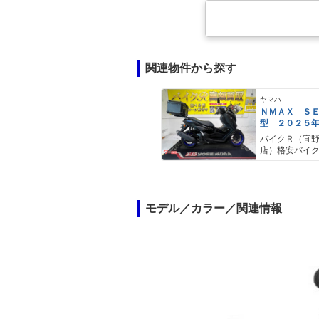
関連物件から探す
ヤマハ
ＮＭＡＸ Ｓ
型 ２０２５
ＡＢＳ キー
バイクＲ（宜
キャリア リ
店）格安バイ
モデル／カラー／関連情報