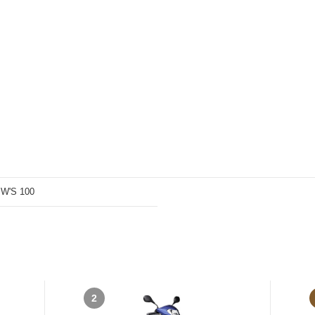
W'S 100
2