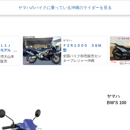
ヤマハのバイクに乗っている沖縄のライダーを見る
ヤマハ
ＥＬ１Ｊ
ＦＺＲ１０００ ３ＧＭ
年モデル
型
レス リア
全国バイク卸売販売セン
野湾大山本
アＢＯＸ
タープレジャー沖縄
ク販売
ヤマハ
BW'S 100