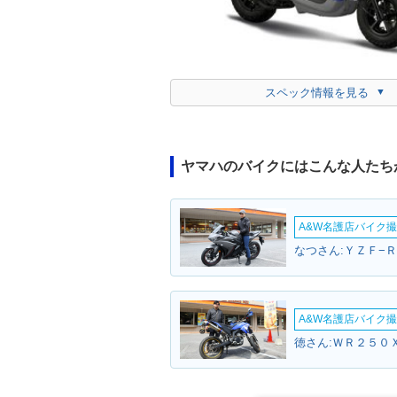
スペック情報を見る
ヤマハのバイクにはこんな人たち
A&W名護店バイク撮影
なつさん:ＹＺＦ−Ｒ
A&W名護店バイク撮影
徳さん:ＷＲ２５０Ｘ