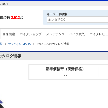
100）
キーワード検索
載台数
2,512
台
画像検索
バイクショップ
メンテナンス
バイク買取
バイクレビ
一覧
＞
ヤマハ | YAMAHA
＞
BW'S 100のカタログ情報
のカタログ情報
新車価格帯（実勢価格）
- -