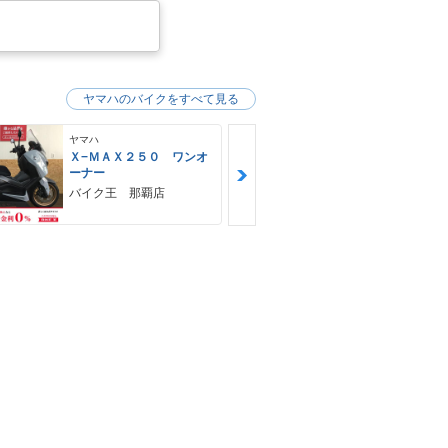
ヤマハのバイクをすべて見る
ヤマハ
ヤマハ
Ｘ−ＭＡＸ２５０ ワンオ
ＭＴ−０３（
ーナー
ＨＵＢＷＡＹ
バイク王 那覇店