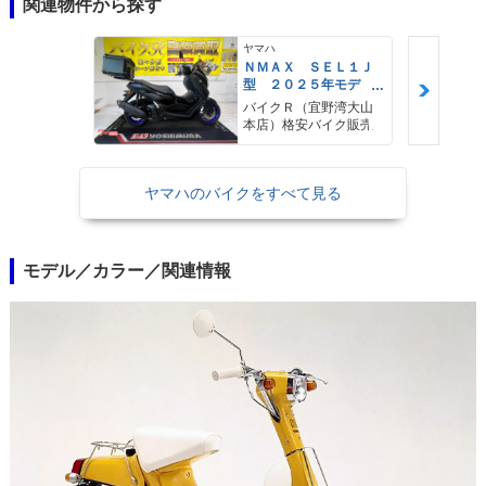
関連物件から探す
ヤマハ
ＮＭＡＸ ＳＥＬ１Ｊ
型 ２０２５年モデ
ル ＡＢＳ キーレ
バイクＲ（宜野湾大山
ス リアキャリア リ
本店）格安バイク販売
アＢＯＸ
ヤマハのバイクをすべて見る
モデル／カラー／関連情報