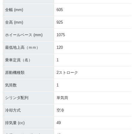
全幅 (mm)
605
全高 (mm)
925
1979年 Passol D・
1977年 Passol・新
追加
登場
ホイールベース (mm)
1075
最低地上高（ｍｍ）
120
乗車定員（名）
1
原動機種類
2ストローク
気筒数
1
シリンダ配列
単気筒
冷却方式
空冷
排気量 (cc)
49