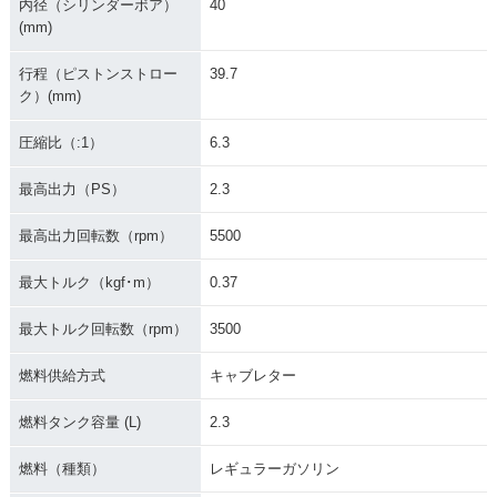
内径（シリンダーボア）
40
(mm)
行程（ピストンストロー
39.7
ク）(mm)
圧縮比（:1）
6.3
最高出力（PS）
2.3
最高出力回転数（rpm）
5500
最大トルク（kgf･m）
0.37
最大トルク回転数（rpm）
3500
燃料供給方式
キャブレター
燃料タンク容量 (L)
2.3
燃料（種類）
レギュラーガソリン