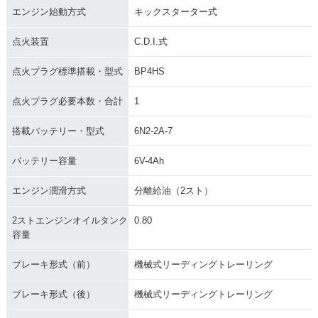
エンジン始動方式
キックスターター式
点火装置
C.D.I.式
点火プラグ標準搭載・型式
BP4HS
点火プラグ必要本数・合計
1
搭載バッテリー・型式
6N2-2A-7
バッテリー容量
6V-4Ah
エンジン潤滑方式
分離給油（2スト）
2ストエンジンオイルタンク
0.80
容量
ブレーキ形式（前）
機械式リーディングトレーリング
ブレーキ形式（後）
機械式リーディングトレーリング