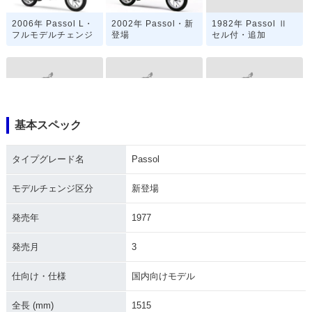
1982年 Passol Ⅱ
2006年 Passol L・
2002年 Passol・新
セル付・追加
フルモデルチェンジ
登場
基本スペック
1982年 Passol Ⅱ・
1982年 Passol Milli
1981年 Passol D・
追加
on
カラーチェンジ
タイプグレード名
Passol
モデルチェンジ区分
新登場
発売年
1977
発売月
3
1981年 Passol・カ
1980年 Passol D・
1980年 Passol・マ
ラーチェンジ
マイナーチェンジ
イナーチェンジ
仕向け・仕様
国内向けモデル
全長 (mm)
1515