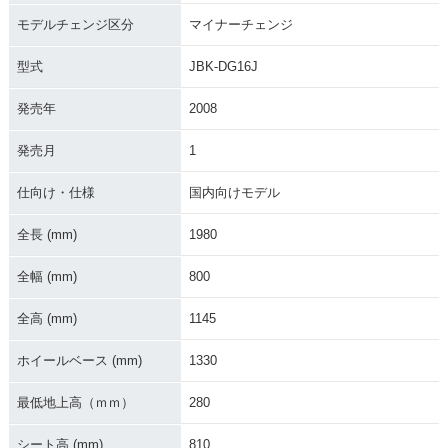
ンジ
ジ
モデルチェンジ区分
マイナーチェンジ
型式
JBK-DG16J
発売年
2008
発売月
1
2006年 tricker XG2
2006年 tricker XG2
2005年 tricker XG2
50 S・カラーチェン
50・カラーチェンジ
50 S・追加
ジ
仕向け・仕様
国内向けモデル
全長 (mm)
1980
全幅 (mm)
800
全高 (mm)
1145
2005年 tricker XG2
2004年 tricker XG2
50・カラーチェンジ
50・新登場
ホイールベース (mm)
1330
最低地上高（ｍｍ）
280
シート高 (mm)
810