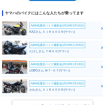
ていた。05年からは、トリッカーXG250Sとしてカラーリングを標準モデ
ルよりも凝ったバージョンが追加された。モデルチェンジは2008年1月。
排出ガス規制をクリアするためにフューエルインジェクションを採用する
ヤマハのバイクにはこんな人たちが乗ってます
とともに、さすがに容量が少なすぎるという意見が多かったのか、燃料タ
ンクが7.2リッターに拡大された（従来は6L）。また、シートの厚みも増
A&W名護店バイク撮影会(2019年3月16日)
して、ふだん乗りに使える普通のバイクになっていた。この2008年モデ
ルまではSもラインアップされたが、2010年、14年のカラーリング変更時
KAZさん:ＸＪＲ４００Ｒ(ヤマハ)
には、トリッカーXG250のみのリリースとなっており、それから変更なく
2017年に平成28年排出ガス規制に適合せず、いったんカタログ落ち。し
かし、蒸発ガソリンの外気排出を低減するキャニスターなどを装備して規
A&W名護店バイク撮影会(2019年12月8日)
制に適合し、2018年9月に再登場した。※2011年10月には、トリッカーに
たけしさん:ＴＭＡＸ(ヤマハ)
取り付ける「TY-S外装キット」が発売された。樹脂製のタンクカバーや
シングルシートなどを取り付けることで、1970年代のトライアルバイク
のようなレトロイメージに変身させるものだった。
A&W名護店バイク撮影会(2019年1月19日)
LOBOさん:ＭＴ−０７(ヤマハ)
A&W名護店バイク撮影会(2019年3月16日)
かわさん:ＸＪＲ４００Ｒ(ヤマハ)