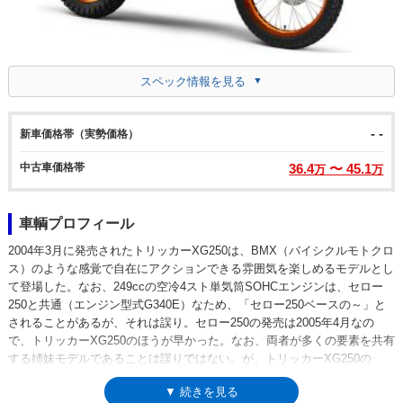
スペック情報を見る
- -
新車価格帯（実勢価格）
中古車価格帯
36.4
〜 45.1
万
万
車輌プロフィール
2004年3月に発売されたトリッカーXG250は、BMX（バイシクルモトクロ
ス）のような感覚で自在にアクションできる雰囲気を楽しめるモデルとし
て登場した。なお、249ccの空冷4スト単気筒SOHCエンジンは、セロー
250と共通（エンジン型式G340E）なため、「セロー250ベースの～」と
されることがあるが、それは誤り。セロー250の発売は2005年4月なの
で、トリッカーXG250のほうが早かった。なお、両者が多くの要素を共有
する姉妹モデルであることは誤りではない。が、トリッカーXG250の
「BMXっぽさ」は、セロー250よりも短いホイールベース、ボディアクシ
▼ 続きを見る
ョンの妨げにならない燃料タンク（そのかわり容量は少ない）などに表れ