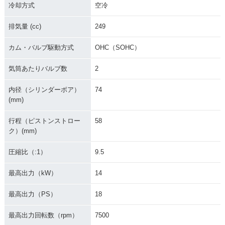
冷却方式
空冷
排気量 (cc)
249
カム・バルブ駆動方式
OHC（SOHC）
気筒あたりバルブ数
2
内径（シリンダーボア）
74
(mm)
行程（ピストンストロー
58
ク）(mm)
圧縮比（:1）
9.5
最高出力（kW）
14
最高出力（PS）
18
最高出力回転数（rpm）
7500