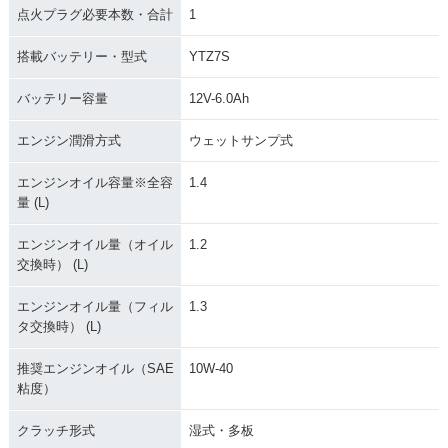
点火プラグ必要本数・合計
1
搭載バッテリー・型式
YTZ7S
バッテリー容量
12V-6.0Ah
エンジン潤滑方式
ウェットサンプ式
エンジンオイル容量※全容
1.4
量 (L)
エンジンオイル量（オイル
1.2
交換時） (L)
エンジンオイル量（フィル
1.3
タ交換時） (L)
推奨エンジンオイル（SAE
10W-40
粘度）
クラッチ形式
湿式・多板