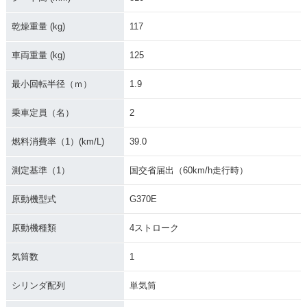
乾燥重量 (kg)
117
車両重量 (kg)
125
最小回転半径（ｍ）
1.9
乗車定員（名）
2
燃料消費率（1）(km/L)
39.0
測定基準（1）
国交省届出（60km/h走行時）
原動機型式
G370E
原動機種類
4ストローク
気筒数
1
シリンダ配列
単気筒