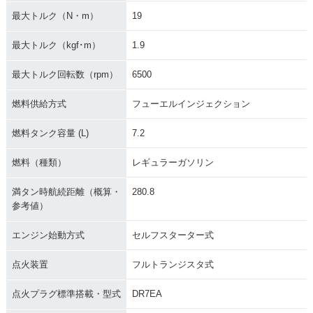
最大トルク（N・m）
19
最大トルク（kgf･m）
1.9
最大トルク回転数（rpm）
6500
燃料供給方式
フューエルインジェクション
燃料タンク容量 (L)
7.2
燃料（種類）
レギュラーガソリン
満タン時航続距離（概算・
280.8
参考値）
エンジン始動方式
セルフスターター式
点火装置
フルトランジスタ式
点火プラグ標準搭載・型式
DR7EA