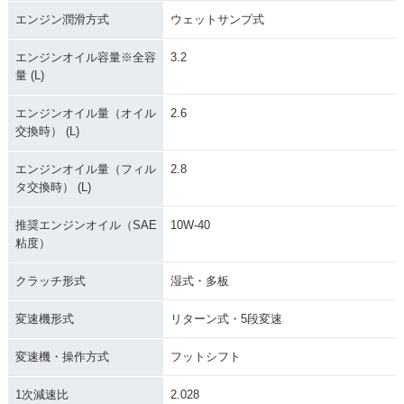
エンジン潤滑方式
ウェットサンプ式
エンジンオイル容量※全容
3.2
量 (L)
エンジンオイル量（オイル
2.6
交換時） (L)
エンジンオイル量（フィル
2.8
タ交換時） (L)
推奨エンジンオイル（SAE
10W-40
粘度）
クラッチ形式
湿式・多板
変速機形式
リターン式・5段変速
変速機・操作方式
フットシフト
1次減速比
2.028