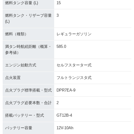
燃料タンク容量 (L)
15
燃料タンク・リザーブ容量
3
(L)
燃料（種類）
レギュラーガソリン
満タン時航続距離（概算・
585.0
参考値）
エンジン始動方式
セルフスターター式
点火装置
フルトランジスタ式
点火プラグ標準搭載・型式
DPR7EA-9
点火プラグ必要本数・合計
2
搭載バッテリー・型式
GT12B-4
バッテリー容量
12V-10Ah