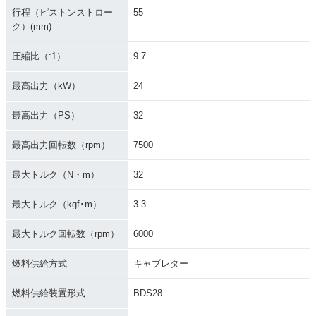
行程（ピストンストロー
55
ク）(mm)
圧縮比（:1）
9.7
最高出力（kW）
24
最高出力（PS）
32
最高出力回転数（rpm）
7500
最大トルク（N・m）
32
最大トルク（kgf･m）
3.3
最大トルク回転数（rpm）
6000
燃料供給方式
キャブレター
燃料供給装置形式
BDS28