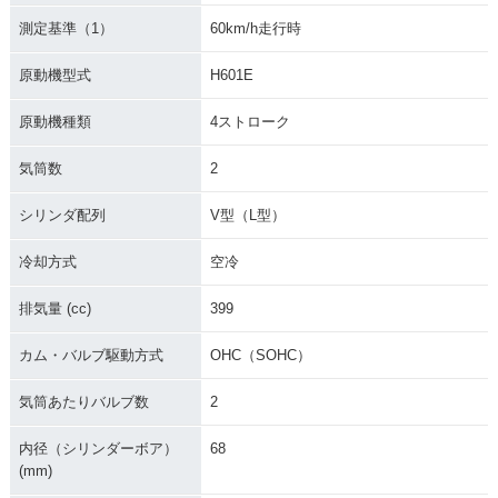
測定基準（1）
60km/h走行時
原動機型式
H601E
原動機種類
4ストローク
気筒数
2
シリンダ配列
V型（L型）
冷却方式
空冷
排気量 (cc)
399
カム・バルブ駆動方式
OHC（SOHC）
気筒あたりバルブ数
2
内径（シリンダーボア）
68
(mm)