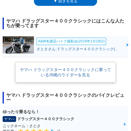
▼ 続きを見る
い（大排気量のロイヤルスターからの流用パーツも多かった）。2001年
モデルからは、チェンジペダルがフートボード＆シーソー式となり、燃料
計が追加された。その後、ドラッグスター400と同時期（2009年11月）に
インジェクション化され、2017年（平成29年）9月からの規制に対応する
ヤマハ ドラッグスター４００クラシックにはこんな人た
ことなく生産が終了した。なお、モデル名はXVS400Cドラッグスターク
ちが乗ってます
ラシックと表記されることもあるため、バイクブロスでは併記した。ま
た、「DSC4」という簡略表記もあったが、これは広告やカタログに用い
A&W名護店バイク撮影会(2019年1月19日)
られた通称だった。
さとささん:ドラッグスター４００クラシック(ヤマハ)
ヤマハ ドラッグスター４００クラシックに乗って
いる沖縄のライダーを見る
ヤマハ ドラッグスター４００クラシックのバイクレビュ
ー
ゆったり乗るなら！
ドラッグスター４００クラシック
ヤマハ
ニックネーム：さとさ