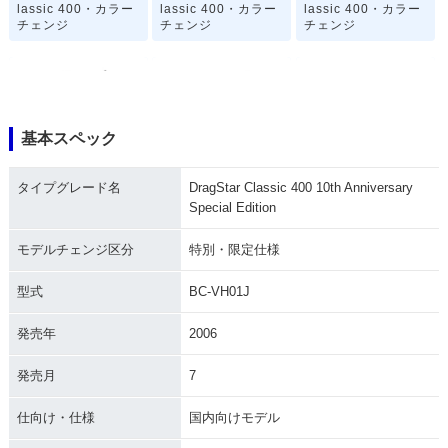
lassic 400・カラー
lassic 400・カラー
lassic 400・カラー
チェンジ
チェンジ
チェンジ
基本スペック
2010年 DragStar C
2008年 DragStar C
2007年 DragStar C
タイプグレード名
DragStar Classic 400 10th Anniversary
lassic 400・マイナ
lassic 400・カラー
lassic 400・カラー
Special Edition
ーチェンジ
チェンジ
チェンジ
モデルチェンジ区分
特別・限定仕様
型式
BC-VH01J
発売年
2006
2006年 DragStar C
2006年 DragStar C
2005年 DragStar C
発売月
7
lassic 400 10th An
lassic 400・カラー
lassic 400・マイナ
niversary Special
チェンジ
ーチェンジ
Edition・特別・限定
仕向け・仕様
国内向けモデル
仕様