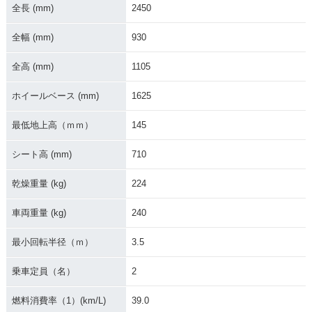
全長 (mm)
2450
全幅 (mm)
930
全高 (mm)
1105
2004年 DragStar C
2003年 DragStar C
2002年 DragStar C
ホイールベース (mm)
1625
lassic 400・マイナ
lassic 400・カラー
lassic 400・カラー
ーチェンジ
チェンジ
チェンジ
最低地上高（ｍｍ）
145
シート高 (mm)
710
乾燥重量 (kg)
224
車両重量 (kg)
240
2001年 DragStar C
1999年 DragStar C
1998年 DragStar C
lassic 400・マイナ
lassic 400・カラー
lassic 400・新登場
ーチェンジ
チェンジ
最小回転半径（ｍ）
3.5
乗車定員（名）
2
燃料消費率（1）(km/L)
39.0