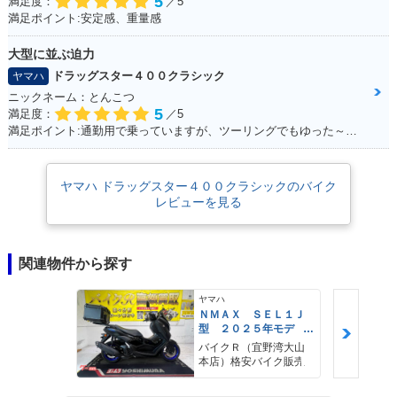
5
満足度：
／5
満足ポイント:安定感、重量感
大型に並ぶ迫力
ドラッグスター４００クラシック
ヤマハ
ニックネーム：とんこつ
5
満足度：
／5
満足ポイント:通勤用で乗っていますが、ツーリングでもゆった～り走るのに最適です。 車体は230～240kgと重いですが、座ったときの足つきも良く、走り出すと非常に安定感があり快適。 カスタムパーツも豊富で、バイクをいじりたい方は楽しめると思います。 収納は付いていないので、サイドバッグ等を取り付けて乗ると良いです。 クラシックタイプはシャフトドライブになっていて、メンテナンスが苦手な方にもオススメ。 大型に負けないフォルムなので「ハーレーに乗りたいけど中免しか持ってない。。」と言う方は是非！
ヤマハ ドラッグスター４００クラシックのバイク
レビューを見る
関連物件から探す
ヤマハ
ＮＭＡＸ ＳＥＬ１Ｊ
型 ２０２５年モデ
ル ＡＢＳ キーレ
バイクＲ（宜野湾大山
ス リアキャリア リ
本店）格安バイク販売
アＢＯＸ