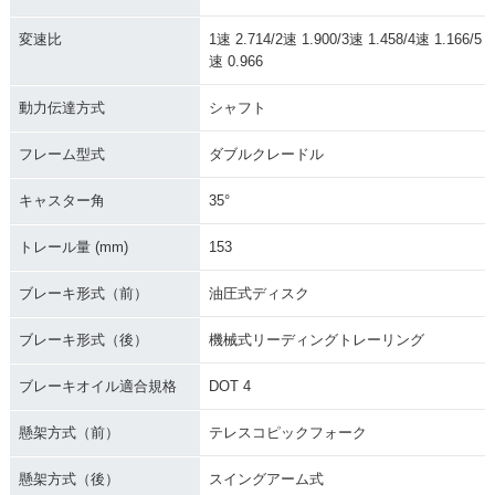
変速比
1速 2.714/2速 1.900/3速 1.458/4速 1.166/5
速 0.966
動力伝達方式
シャフト
フレーム型式
ダブルクレードル
キャスター角
35°
トレール量 (mm)
153
ブレーキ形式（前）
油圧式ディスク
ブレーキ形式（後）
機械式リーディングトレーリング
ブレーキオイル適合規格
DOT 4
懸架方式（前）
テレスコピックフォーク
懸架方式（後）
スイングアーム式