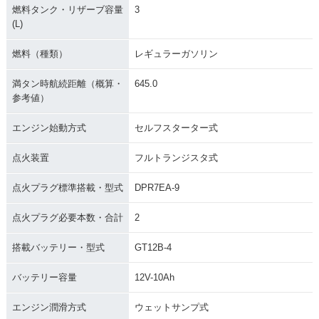
燃料タンク・リザーブ容量
3
(L)
燃料（種類）
レギュラーガソリン
満タン時航続距離（概算・
645.0
参考値）
エンジン始動方式
セルフスターター式
点火装置
フルトランジスタ式
点火プラグ標準搭載・型式
DPR7EA-9
点火プラグ必要本数・合計
2
搭載バッテリー・型式
GT12B-4
バッテリー容量
12V-10Ah
エンジン潤滑方式
ウェットサンプ式