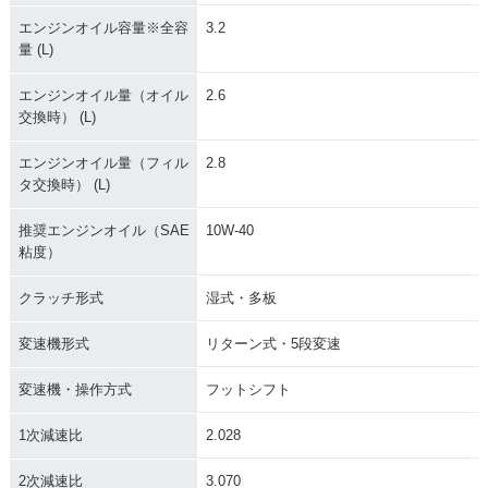
エンジンオイル容量※全容
3.2
量 (L)
エンジンオイル量（オイル
2.6
交換時） (L)
エンジンオイル量（フィル
2.8
タ交換時） (L)
推奨エンジンオイル（SAE
10W-40
粘度）
クラッチ形式
湿式・多板
変速機形式
リターン式・5段変速
変速機・操作方式
フットシフト
1次減速比
2.028
2次減速比
3.070