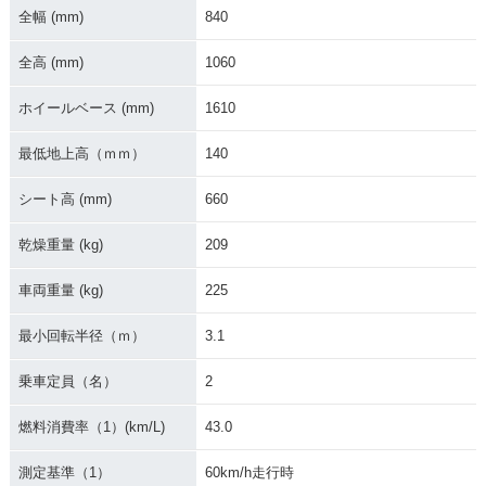
全幅 (mm)
840
2004年 DragStar 4
2003年 DragStar 4
2002年 DragStar 4
全高 (mm)
1060
00・カラーチェンジ
00・マイナーチェン
00・カラーチェンジ
ジ
ホイールベース (mm)
1610
最低地上高（ｍｍ）
140
シート高 (mm)
660
乾燥重量 (kg)
209
2001年 DragStar 4
2000年 DragStar 4
1999年 DragStar 4
00・カラーチェンジ
00・マイナーチェン
00・カラーチェンジ
ジ
車両重量 (kg)
225
最小回転半径（ｍ）
3.1
乗車定員（名）
2
燃料消費率（1）(km/L)
43.0
1998年 DragStar 4
1996年 DragStar 4
00・カラーチェンジ
00・新登場
測定基準（1）
60km/h走行時