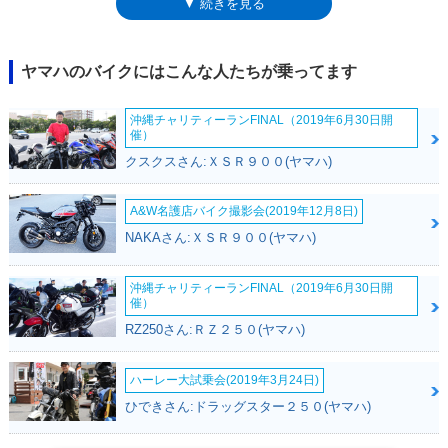
▼ 続きを見る
けられたが、2017年（平成29年）9月からの規制には対応することなく、
20年以上にわたったモデルライフが終了した。なお、1998年2月には、派
生モデルとなるドラッグスタークラシック400が追加された。ドラッグス
ター400は、XVS400ドラッグスター（XVS400Cドラッグスタークラシッ
ヤマハのバイクにはこんな人たちが乗ってます
ク）と表記されることもあるため、バイクブロスでは併記した。また、別
に「DS4」（ディーエスフォー）という表記もあったが、これは広告やカ
沖縄チャリティーランFINAL（2019年6月30日開
タログに用いられた通称名だった。
催）
クスクスさん:ＸＳＲ９００(ヤマハ)
A&W名護店バイク撮影会(2019年12月8日)
NAKAさん:ＸＳＲ９００(ヤマハ)
沖縄チャリティーランFINAL（2019年6月30日開
催）
RZ250さん:ＲＺ２５０(ヤマハ)
ハーレー大試乗会(2019年3月24日)
ひできさん:ドラッグスター２５０(ヤマハ)