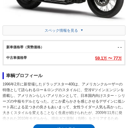
スペック情報を見る
- -
新車価格帯（実勢価格）
中古車価格帯
59.1
〜 77
万
万
車輌プロフィール
1996年2月に新登場したドラッグスター400は、アメリカンクルーザーの
特徴として語られるロー＆ロングのスタイルに、空冷Vツインエンジンを
搭載し、アメリカンらしいアメリカンとして、日本国内向けスター・シリ
ーズの中核モデルとなった。どこか柔らかさを感じさせるデザインに低シ
ート高による足つきの良さもあいまって、女性ライダー人気も高かった。
大きくスタイルを変えることなく生産が続けられたが、2009年11月に発
売された2010年モデルから、排出ガス規制（当時）をクリアするため
に、空冷エンジンのままフューエルインジェクションを装備して販売が続