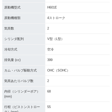
原動機型式
H601E
原動機種類
4ストローク
気筒数
2
シリンダ配列
V型（L型）
冷却方式
空冷
排気量 (cc)
399
カム・バルブ駆動方式
OHC（SOHC）
気筒あたりバルブ数
2
内径（シリンダーボア）
68
(mm)
行程（ピストンストロー
55
ク）(mm)