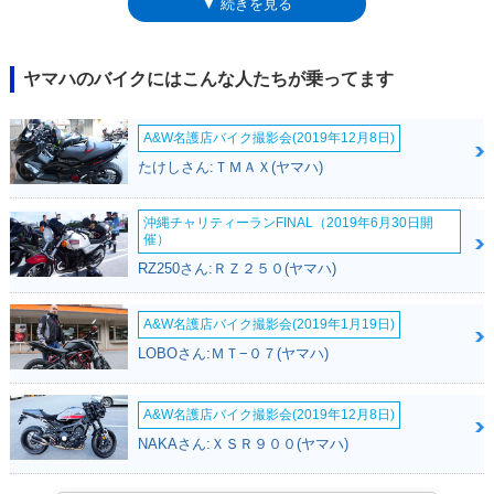
▼ 続きを見る
けられたが、2017年（平成29年）9月からの規制には対応することなく、
20年以上にわたったモデルライフが終了した。なお、1998年2月には、派
生モデルとなるドラッグスタークラシック400が追加された。ドラッグス
ター400は、XVS400ドラッグスター（XVS400Cドラッグスタークラシッ
ヤマハのバイクにはこんな人たちが乗ってます
ク）と表記されることもあるため、バイクブロスでは併記した。また、別
に「DS4」（ディーエスフォー）という表記もあったが、これは広告やカ
A&W名護店バイク撮影会(2019年12月8日)
タログに用いられた通称名だった。
たけしさん:ＴＭＡＸ(ヤマハ)
沖縄チャリティーランFINAL（2019年6月30日開
催）
RZ250さん:ＲＺ２５０(ヤマハ)
A&W名護店バイク撮影会(2019年1月19日)
LOBOさん:ＭＴ−０７(ヤマハ)
A&W名護店バイク撮影会(2019年12月8日)
NAKAさん:ＸＳＲ９００(ヤマハ)