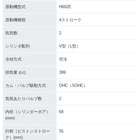
1998年 DragStar 4
1996年 DragStar 4
00・カラーチェンジ
00・新登場
原動機型式
H602E
原動機種類
4ストローク
気筒数
2
シリンダ配列
V型（L型）
冷却方式
空冷
排気量 (cc)
399
カム・バルブ駆動方式
OHC（SOHC）
気筒あたりバルブ数
2
内径（シリンダーボア）
68
(mm)
行程（ピストンストロー
55
ク）(mm)