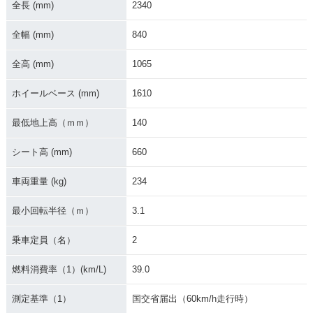
全長 (mm)
2340
全幅 (mm)
840
2004年 DragStar 4
2003年 DragStar 4
2002年 DragStar 4
全高 (mm)
1065
00・カラーチェンジ
00・マイナーチェン
00・カラーチェンジ
ジ
ホイールベース (mm)
1610
最低地上高（ｍｍ）
140
シート高 (mm)
660
車両重量 (kg)
234
2001年 DragStar 4
2000年 DragStar 4
1999年 DragStar 4
00・カラーチェンジ
00・マイナーチェン
00・カラーチェンジ
ジ
最小回転半径（ｍ）
3.1
乗車定員（名）
2
燃料消費率（1）(km/L)
39.0
測定基準（1）
国交省届出（60km/h走行時）