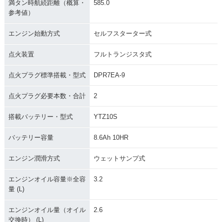
満タン時航続距離（概算・
585.0
参考値）
エンジン始動方式
セルフスターター式
点火装置
フルトランジスタ式
点火プラグ標準搭載・型式
DPR7EA-9
点火プラグ必要本数・合計
2
搭載バッテリー・型式
YTZ10S
バッテリー容量
8.6Ah 10HR
エンジン潤滑方式
ウェットサンプ式
エンジンオイル容量※全容
3.2
量 (L)
エンジンオイル量（オイル
2.6
交換時） (L)