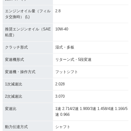
エンジンオイル量（フィル
2.8
タ交換時） (L)
推奨エンジンオイル（SAE
10W-40
粘度）
クラッチ形式
湿式・多板
変速機形式
リターン式・5段変速
変速機・操作方式
フットシフト
1次減速比
2.028
2次減速比
3.070
変速比
1速 2.714/2速 1.900/3速 1.458/4速 1.166/5
速 0.966
動力伝達方式
シャフト