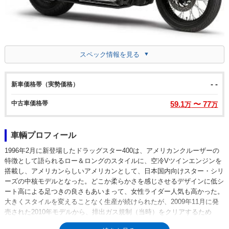
スペック情報を見る
- -
新車価格帯（実勢価格）
中古車価格帯
59.1
〜 77
万
万
車輌プロフィール
1996年2月に新登場したドラッグスター400は、アメリカンクルーザーの
特徴として語られるロー＆ロングのスタイルに、空冷Vツインエンジンを
搭載し、アメリカンらしいアメリカンとして、日本国内向けスター・シリ
ーズの中核モデルとなった。どこか柔らかさを感じさせるデザインに低シ
ート高による足つきの良さもあいまって、女性ライダー人気も高かった。
大きくスタイルを変えることなく生産が続けられたが、2009年11月に発
売された2010年モデルから、排出ガス規制（当時）をクリアするため
に、空冷エンジンのままフューエルインジェクションを装備して販売が続