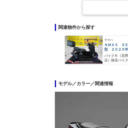
関連物件から探す
ヤマハ
ＮＭＡＸ Ｓ
型 ２０２５
ＡＢＳ キー
バイクＲ（宜
キャリア リ
店）格安バイ
モデル／カラー／関連情報