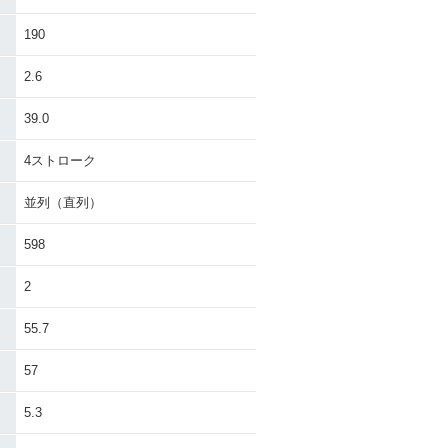
190
2.6
39.0
4ストローク
並列（直列）
598
2
55.7
57
5.3