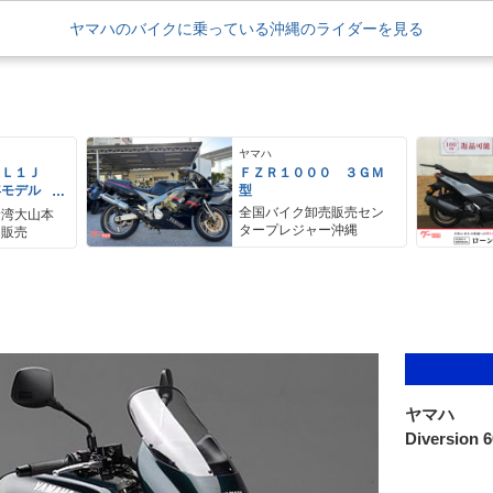
ヤマハのバイクに乗っている沖縄のライダーを見る
ヤマハ
ＥＬ１Ｊ
ＦＺＲ１０００ ３ＧＭ
年モデル
型
レス リア
全国バイク卸売販売セン
野湾大山本
アＢＯＸ
タープレジャー沖縄
ク販売
ヤマハ
Diversion 