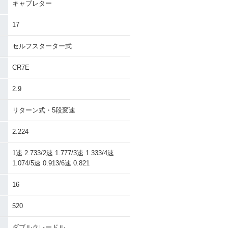
キャブレター
17
セルフスターター式
CR7E
2.9
リターン式・5段変速
2.224
1速 2.733/2速 1.777/3速 1.333/4速
1.074/5速 0.913/6速 0.821
16
520
ダブルクレードル