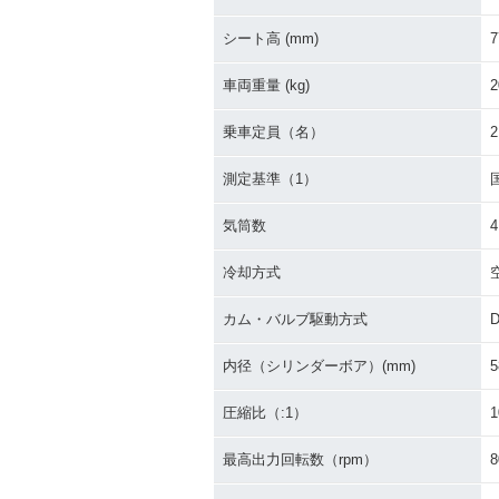
シート高 (mm)
7
車両重量 (kg)
2
乗車定員（名）
2
測定基準（1）
気筒数
4
冷却方式
カム・バルブ駆動方式
内径（シリンダーボア）(mm)
5
圧縮比（:1）
1
最高出力回転数（rpm）
8