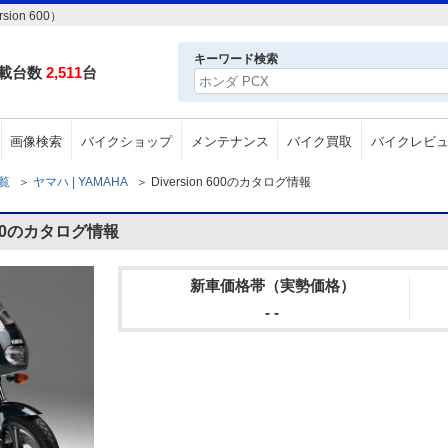
on 600）
キーワード検索
載台数
2,511
台
画像検索
バイクショップ
メンテナンス
バイク買取
バイクレビ
一覧
＞
ヤマハ | YAMAHA
＞
Diversion 600のカタログ情報
 600のカタログ情報
新車価格帯（実勢価格）
- -