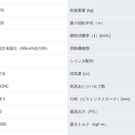
70
乾燥重量 (kg)
05
最小回転半径（ｍ）
燃料消費率（1）(km/L)
国交省届出（60km/h走行時）
原動機種類
シリンダ配列
空冷
排気量 (cc)
DOHC
気筒あたりバルブ数
8.5
行程（ピストンストローク）(mm)
0
最高出力（PS）
000
最大トルク（kgf･m）