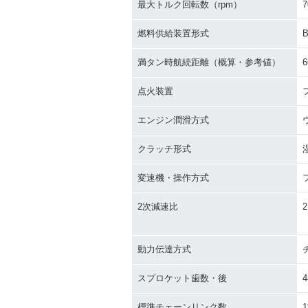
最大トルク回転数（rpm）
7
燃料供給装置形式
満タン時航続距離（概算・参考値）
6
点火装置
エンジン潤滑方式
クラッチ形式
変速機・操作方式
2次減速比
2
動力伝達方式
スプロケット歯数・後
4
標準チェーンリンク数
1