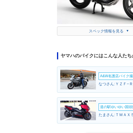
スペック情報を見る
ヤマハのバイクにはこんな人たち
A&W名護店バイク撮影
なつさん:ＹＺＦ−Ｒ
道の駅ゆいゆい国頭撮
たまさん:ＴＭＡＸ５