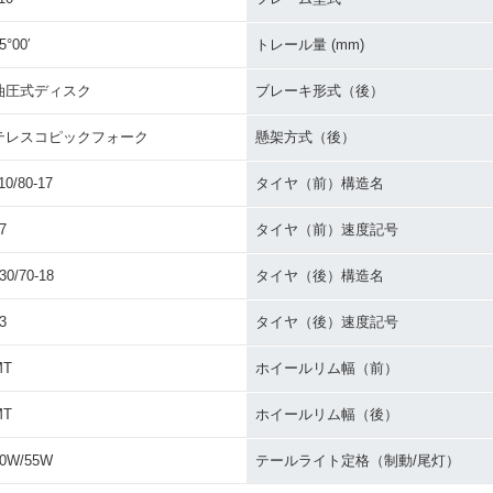
5°00′
トレール量 (mm)
油圧式ディスク
ブレーキ形式（後）
テレスコピックフォーク
懸架方式（後）
10/80-17
タイヤ（前）構造名
7
タイヤ（前）速度記号
30/70-18
タイヤ（後）構造名
3
タイヤ（後）速度記号
MT
ホイールリム幅（前）
MT
ホイールリム幅（後）
0W/55W
テールライト定格（制動/尾灯）