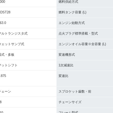
000
燃料供給方式
BDST28
燃料タンク容量 (L)
63.0
エンジン始動方式
フルトランジスタ式
点火プラグ標準搭載・型式
ウェットサンプ式
エンジンオイル容量※全容量 (L)
湿式・多板
変速機形式
フットシフト
1次減速比
.875
変速比
チェーン
スプロケット歯数・前
8
チェーンサイズ
10
フレーム型式