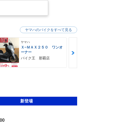
ヤマハのバイクをすべて見る
ヤマハ
ヤマハ
Ｘ−ＭＡＸ２５０ ワンオ
ＭＴ−０３（
ーナー
ＨＵＢＷＡＹ
バイク王 那覇店
新登場
600