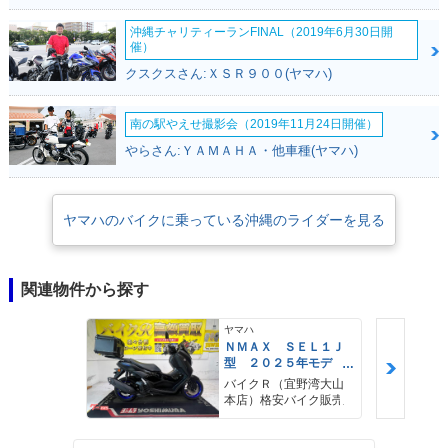
沖縄チャリティーランFINAL（2019年6月30日開
催）
クスクスさん:ＸＳＲ９００(ヤマハ)
南の駅やえせ撮影会（2019年11月24日開催）
やらさん:ＹＡＭＡＨＡ・他車種(ヤマハ)
ヤマハのバイクに乗っている沖縄のライダーを見る
関連物件から探す
ヤマハ
ＮＭＡＸ ＳＥＬ１Ｊ
型 ２０２５年モデ
ル ＡＢＳ キーレ
バイクＲ（宜野湾大山
ス リアキャリア リ
本店）格安バイク販売
アＢＯＸ