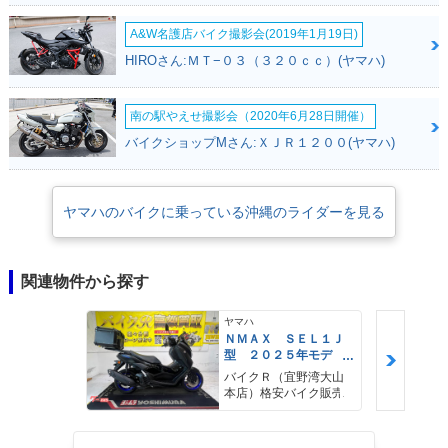
A&W名護店バイク撮影会(2019年1月19日)
HIROさん:ＭＴ−０３（３２０ｃｃ）(ヤマハ)
南の駅やえせ撮影会（2020年6月28日開催）
バイクショップMさん:ＸＪＲ１２００(ヤマハ)
ヤマハのバイクに乗っている沖縄のライダーを見る
関連物件から探す
ヤマハ
ＮＭＡＸ ＳＥＬ１Ｊ
型 ２０２５年モデ
ル ＡＢＳ キーレ
バイクＲ（宜野湾大山
ス リアキャリア リ
本店）格安バイク販売
アＢＯＸ