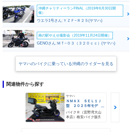
沖縄チャリティーランFINAL（2019年6月30日開
催）
ウエラ1号さん:ＹＺＦ−Ｒ２５(ヤマハ)
南の駅やえせ撮影会（2019年11月24日開催）
GENOさん:ＭＴ−０３（３２０ｃｃ）(ヤマハ)
ヤマハのバイクに乗っている沖縄のライダーを見る
関連物件から探す
ヤマハ
ＮＭＡＸ ＳＥＬ１Ｊ
型 ２０２５年モデ
ル ＡＢＳ キーレ
バイクＲ（宜野湾大山
ス リアキャリア リ
本店）格安バイク販売
アＢＯＸ