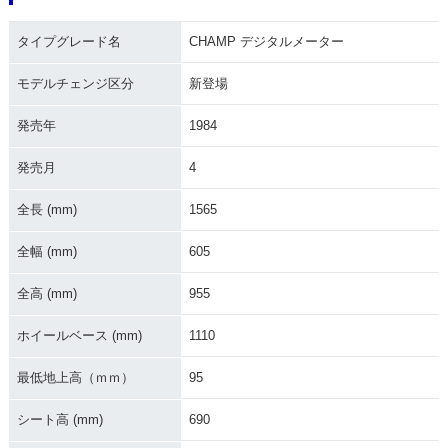
1984年 CHAMP デ
1984年 CHAMP・
ジタルメーター・新
新登場
タイプグレード名
CHAMP デジタルメーター
登場
モデルチェンジ区分
新登場
発売年
1984
発売月
4
全長 (mm)
1565
全幅 (mm)
605
全高 (mm)
955
ホイールベース (mm)
1110
最低地上高（ｍｍ）
95
シート高 (mm)
690