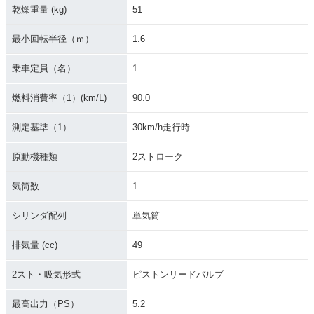
乾燥重量 (kg)
51
最小回転半径（ｍ）
1.6
乗車定員（名）
1
燃料消費率（1）(km/L)
90.0
測定基準（1）
30km/h走行時
原動機種類
2ストローク
気筒数
1
シリンダ配列
単気筒
排気量 (cc)
49
2スト・吸気形式
ピストンリードバルブ
最高出力（PS）
5.2