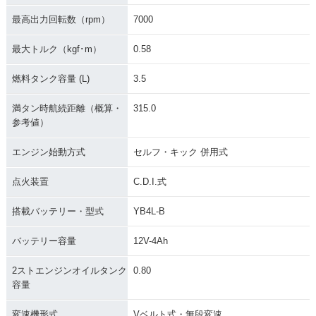
最高出力回転数（rpm）
7000
最大トルク（kgf･m）
0.58
燃料タンク容量 (L)
3.5
満タン時航続距離（概算・
315.0
参考値）
エンジン始動方式
セルフ・キック 併用式
点火装置
C.D.I.式
搭載バッテリー・型式
YB4L-B
バッテリー容量
12V-4Ah
2ストエンジンオイルタンク
0.80
容量
変速機形式
Vベルト式・無段変速