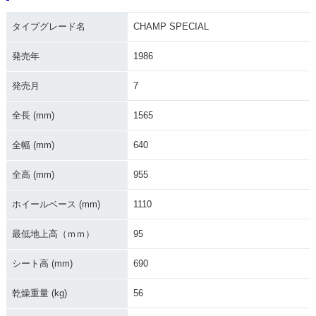
1984年 CHAMP デ
1984年 CHAMP・
ジタルメーター・新
新登場
タイプグレード名
CHAMP SPECIAL
登場
発売年
1986
発売月
7
全長 (mm)
1565
全幅 (mm)
640
全高 (mm)
955
ホイールベース (mm)
1110
最低地上高（ｍｍ）
95
シート高 (mm)
690
乾燥重量 (kg)
56