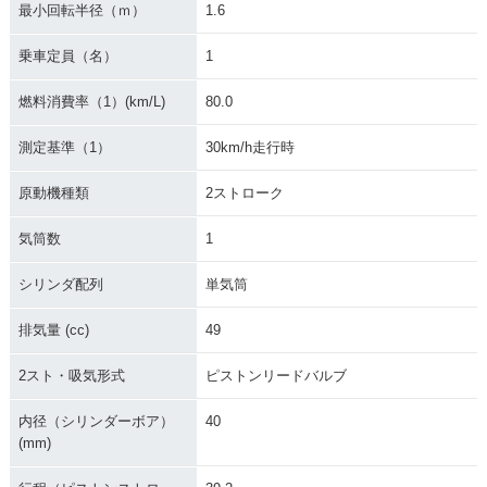
最小回転半径（ｍ）
1.6
乗車定員（名）
1
燃料消費率（1）(km/L)
80.0
測定基準（1）
30km/h走行時
原動機種類
2ストローク
気筒数
1
シリンダ配列
単気筒
排気量 (cc)
49
2スト・吸気形式
ピストンリードバルブ
内径（シリンダーボア）
40
(mm)