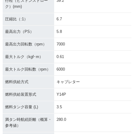
行程（ピストンストロー
39.2
ク）(mm)
圧縮比（:1）
6.7
最高出力（PS）
5.8
最高出力回転数（rpm）
7000
最大トルク（kgf･m）
0.61
最大トルク回転数（rpm）
6000
燃料供給方式
キャブレター
燃料供給装置形式
Y14P
燃料タンク容量 (L)
3.5
満タン時航続距離（概算・
280.0
参考値）