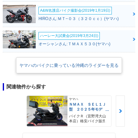
A&W名護店バイク撮影会(2019年1月19日)
HIROさん:ＭＴ−０３（３２０ｃｃ）(ヤマハ)
ハーレー大試乗会(2019年3月24日)
オーシャンさん:ＴＭＡＸ５３０(ヤマハ)
ヤマハのバイクに乗っている沖縄のライダーを見る
関連物件から探す
ヤマハ
ＮＭＡＸ ＳＥＬ１Ｊ
型 ２０２５年モデ
ル ＡＢＳ キーレ
バイクＲ（宜野湾大山
ス リアキャリア リ
本店）格安バイク販売
アＢＯＸ