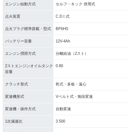
エンジン始動方式
セルフ・キック 併用式
点火装置
C.D.I.式
点火プラグ標準搭載・型式
BP6HS
バッテリー容量
12V-4Ah
エンジン潤滑方式
分離給油（2スト）
2ストエンジンオイルタンク
0.80
容量
クラッチ形式
乾式・多板・遠心
変速機形式
Vベルト式・無段変速
変速機・操作方式
自動変速
1次減速比
3.500