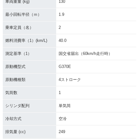
車両重量 (kg)
130
2008年 SEROW 25
2008年 SEROW 25
2007年 SEROW 25
0S・マイナーチェン
0・マイナーチェン
0S・カラーチェンジ
最小回転半径（ｍ）
1.9
ジ
ジ
乗車定員（名）
2
燃料消費率（1）(km/L)
40.0
測定基準（1）
国交省届出（60km/h走行時）
2007年 SEROW 25
2006年 SEROW 25
2006年 SEROW 25
原動機型式
G370E
0
0S・新登場
0・カラーチェンジ
原動機種類
4ストローク
気筒数
1
シリンダ配列
単気筒
2005年 SEROW 25
2005年 SEROW 25
冷却方式
空冷
0 20th Anniversary
0・新登場
Special・特別・限
定仕様
排気量 (cc)
249