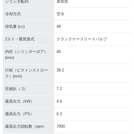
シリンダ配列
単気筒
冷却方式
空冷
排気量 (cc)
49
2スト・吸気形式
クランクケースリードバルブ
内径（シリンダーボア）
40
(mm)
行程（ピストンストロー
39.2
ク）(mm)
圧縮比（:1）
7.2
最高出力（kW）
4.6
最高出力（PS）
6.3
最高出力回転数（rpm）
7000