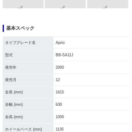
基本スペック
1997年 Aprio Type
1997年 Aprio・追加
1996年 Aprio
2
タイプグレード名
Aprio
型式
BB-SA11J
発売年
2000
発売月
12
1996年 Aprio Type
1996年 Aprio・特
1996年 Aprio・マイ
2・特別・限定仕様
別・限定仕様
ナーチェンジ
全長 (mm)
1615
全幅 (mm)
630
全高 (mm)
1000
ホイールベース (mm)
1135