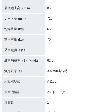
1996年 Aprio Speci
1995年 Aprio Speci
1995年 Aprio Type
al・特別・限定仕様
al
2
最低地上高（ｍｍ）
85
シート高 (mm)
715
乾燥重量 (kg)
65
車両重量 (kg)
70
1995年 Aprio
1994年 Aprio
1994年 Aprio EX
乗車定員（名）
1
燃料消費率（1）(km/L)
62.0
測定基準（1）
30km/h走行時
原動機型式
A113E
1993年 Aprio
原動機種類
2ストローク
気筒数
1