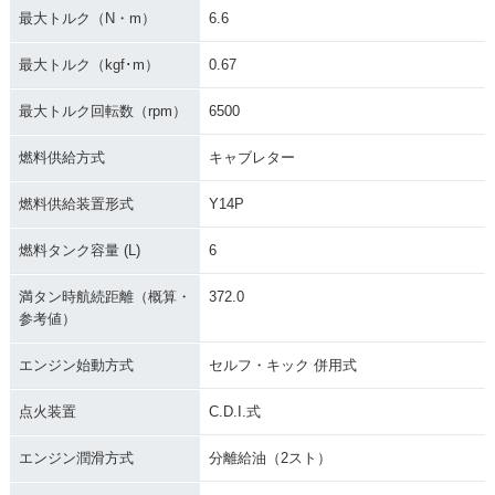
最大トルク（N・m）
6.6
最大トルク（kgf･m）
0.67
最大トルク回転数（rpm）
6500
燃料供給方式
キャブレター
燃料供給装置形式
Y14P
燃料タンク容量 (L)
6
満タン時航続距離（概算・
372.0
参考値）
エンジン始動方式
セルフ・キック 併用式
点火装置
C.D.I.式
エンジン潤滑方式
分離給油（2スト）