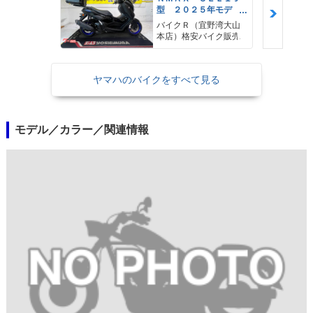
型 ２０２５年モデ
ル ＡＢＳ キーレ
バイクＲ（宜野湾大山
ス リアキャリア リ
本店）格安バイク販売
アＢＯＸ
ヤマハのバイクをすべて見る
モデル／カラー／関連情報