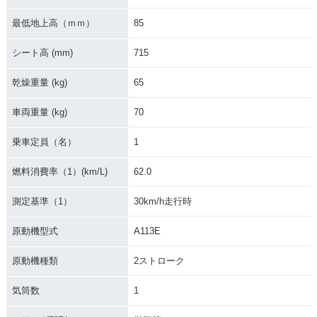
1996年 Aprio Speci
1995年 Aprio Speci
1995年 Aprio Type
al・特別・限定仕様
al
2
最低地上高（ｍｍ）
85
シート高 (mm)
715
乾燥重量 (kg)
65
車両重量 (kg)
70
1995年 Aprio
1994年 Aprio
1994年 Aprio EX
乗車定員（名）
1
燃料消費率（1）(km/L)
62.0
測定基準（1）
30km/h走行時
原動機型式
A113E
1993年 Aprio
原動機種類
2ストローク
気筒数
1