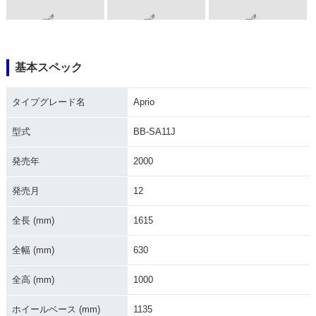
基本スペック
1997年 Aprio Type
1997年 Aprio・追加
1996年 Aprio
2
タイプグレード名
Aprio
型式
BB-SA11J
発売年
2000
発売月
12
1996年 Aprio Type
1996年 Aprio・特
1996年 Aprio・マイ
2・特別・限定仕様
別・限定仕様
ナーチェンジ
全長 (mm)
1615
全幅 (mm)
630
全高 (mm)
1000
ホイールベース (mm)
1135