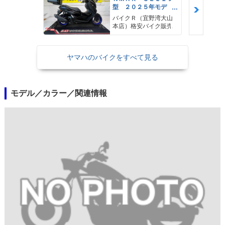
型 ２０２５年モデ
ル ＡＢＳ キーレ
バイクＲ（宜野湾大山
ス リアキャリア リ
本店）格安バイク販売
アＢＯＸ
ヤマハのバイクをすべて見る
モデル／カラー／関連情報