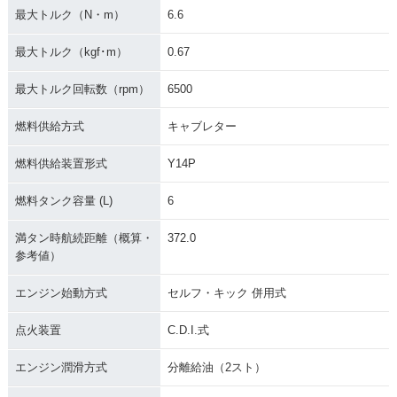
最大トルク（N・m）
6.6
最大トルク（kgf･m）
0.67
最大トルク回転数（rpm）
6500
燃料供給方式
キャブレター
燃料供給装置形式
Y14P
燃料タンク容量 (L)
6
満タン時航続距離（概算・
372.0
参考値）
エンジン始動方式
セルフ・キック 併用式
点火装置
C.D.I.式
エンジン潤滑方式
分離給油（2スト）