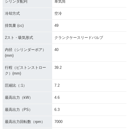
シリンダ配列
単気筒
冷却方式
空冷
排気量 (cc)
49
2スト・吸気形式
クランクケースリードバルブ
内径（シリンダーボア）
40
(mm)
行程（ピストンストロー
39.2
ク）(mm)
圧縮比（:1）
7.2
最高出力（kW）
4.6
最高出力（PS）
6.3
最高出力回転数（rpm）
7000