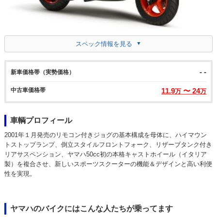
スペック情報を見る
- -
新車価格帯（実勢価格）
中古車価格帯
11.9
〜 24
万
万
車輌プロフィール
2001年１月発売のリモコン付きジョグの基本構成を母体に、ハイマウン
トストップランプ、倒立スタイルフロントフォーク、リザーブタンク付き
リアサスペンション、ヤマハ50cc初の本格キャストホイール（イタリア
製）を複合させ、新しいスポーツスクーターの機能＆デザインと高い利便
性を実現。
ヤマハのバイクにはこんな人たちが乗ってます