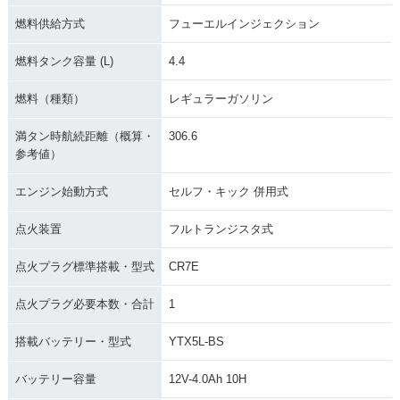
燃料供給方式
フューエルインジェクション
燃料タンク容量 (L)
4.4
燃料（種類）
レギュラーガソリン
満タン時航続距離（概算・
306.6
参考値）
エンジン始動方式
セルフ・キック 併用式
点火装置
フルトランジスタ式
点火プラグ標準搭載・型式
CR7E
点火プラグ必要本数・合計
1
搭載バッテリー・型式
YTX5L-BS
バッテリー容量
12V-4.0Ah 10H