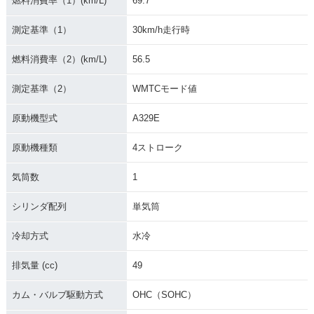
燃料消費率（1）(km/L)
69.7
測定基準（1）
30km/h走行時
2001年 JOG ZR・
フルモデルチェンジ
燃料消費率（2）(km/L)
56.5
測定基準（2）
WMTCモード値
原動機型式
A329E
原動機種類
4ストローク
気筒数
1
シリンダ配列
単気筒
冷却方式
水冷
排気量 (cc)
49
カム・バルブ駆動方式
OHC（SOHC）