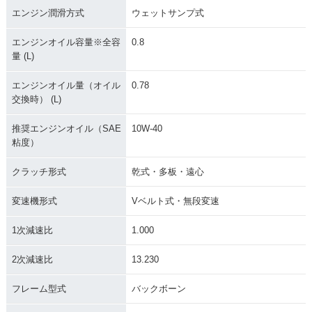
エンジン潤滑方式
ウェットサンプ式
エンジンオイル容量※全容
0.8
量 (L)
エンジンオイル量（オイル
0.78
交換時） (L)
推奨エンジンオイル（SAE
10W-40
粘度）
クラッチ形式
乾式・多板・遠心
変速機形式
Vベルト式・無段変速
1次減速比
1.000
2次減速比
13.230
フレーム型式
バックボーン