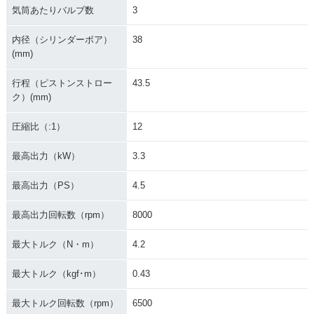
気筒あたりバルブ数
3
内径（シリンダーボア）
38
(mm)
行程（ピストンストロー
43.5
ク）(mm)
圧縮比（:1）
12
最高出力（kW）
3.3
最高出力（PS）
4.5
最高出力回転数（rpm）
8000
最大トルク（N・m）
4.2
最大トルク（kgf･m）
0.43
最大トルク回転数（rpm）
6500