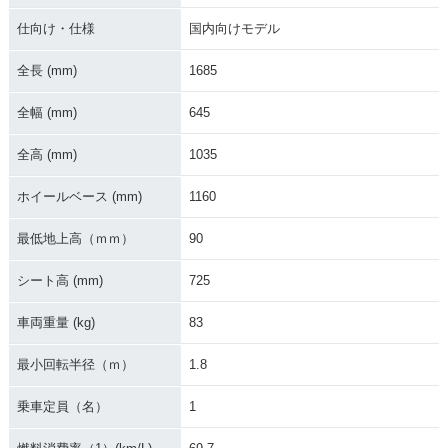
ecial Edition・特
カラーチェンジ
マイナーチェンジ
別・限定仕様
仕向け・仕様
国内向けモデル
全長 (mm)
1685
全幅 (mm)
645
全高 (mm)
1035
2009年 JOG ZR・
2006年 JOG ZR・
2004年 JOG ZR・
フルモデルチェンジ
カラーチェンジ
カラーチェンジ
ホイールベース (mm)
1160
最低地上高（ｍｍ）
90
シート高 (mm)
725
車両重量 (kg)
83
2003年 JOG ZR・
2003年 JOG ZR・
2002年 JOG ZR・
特別・限定仕様
マイナーチェンジ
特別・限定仕様
最小回転半径（ｍ）
1.8
乗車定員（名）
1