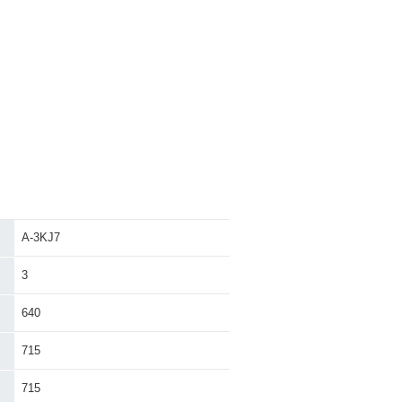
A-3KJ7
3
640
715
715