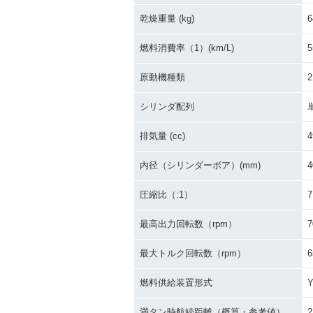
乾燥重量 (kg)
6
燃料消費率（1）(km/L)
5
原動機種類
シリンダ配列
排気量 (cc)
4
内径（シリンダーボア）(mm)
4
圧縮比（:1）
7
最高出力回転数（rpm）
7
最大トルク回転数（rpm）
6
燃料供給装置形式
Y
満タン時航続距離（概算・参考値）
2