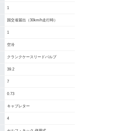
1
国交省届出（30km/h走行時）
1
空冷
クランクケースリードバルブ
39.2
7
0.73
キャブレター
4
セルフ・キック 併用式