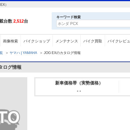
EX）
キーワード検索
載台数
2,512
台
画像検索
バイクショップ
メンテナンス
バイク買取
バイクレビ
一覧
＞
ヤマハ | YAMAHA
＞
JOG EXのカタログ情報
カタログ情報
新車価格帯（実勢価格）
- -