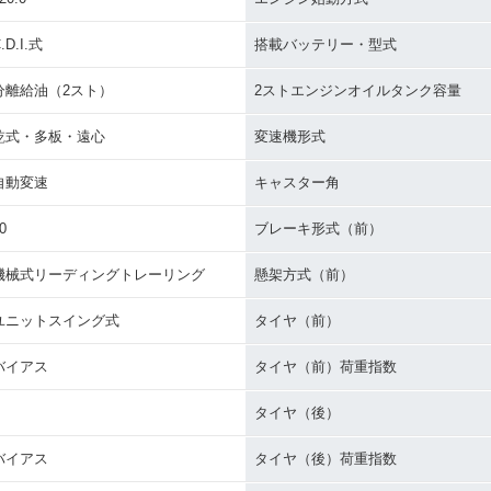
.D.I.式
搭載バッテリー・型式
分離給油（2スト）
2ストエンジンオイルタンク容量
乾式・多板・遠心
変速機形式
自動変速
キャスター角
0
ブレーキ形式（前）
機械式リーディングトレーリング
懸架方式（前）
ユニットスイング式
タイヤ（前）
バイアス
タイヤ（前）荷重指数
タイヤ（後）
バイアス
タイヤ（後）荷重指数