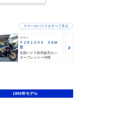
ヤマハのバイクをすべて見る
ヤマハ
ヤマハ
ＦＺＲ１０００ ３ＧＭ
ビーノ
型
スクーターキ
全国バイク卸売販売セン
タープレジャー沖縄
1993年モデル