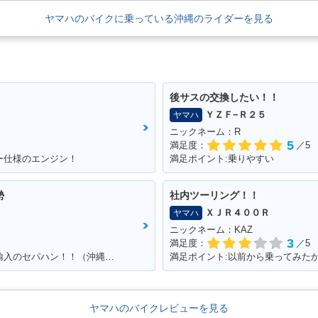
ヤマハのバイクに乗っている沖縄のライダーを見る
後サスの交換したい！！
ＹＺＦ−Ｒ２５
ヤマハ
ニックネーム：R
5
満足度：
／5
ー仕様のエンジン！
満足ポイント:乗りやすい
勢
社内ツーリング！！
ＸＪＲ４００Ｒ
ヤマハ
ニックネーム：KAZ
3
満足度：
／5
満足ポイント:カッコよくて速い！！個人輸入のセパハン！！（沖縄で他に見たことがない・・）
満足ポイント:以前から乗ってみた
ヤマハのバイクレビューを見る