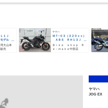
ヤマハ
ＥＬ１Ｊ
ＭＴ−０３（３２０ｃｃ）
年モデル
ＡＢＳ ＲＨ１３Ｊ
レス リア
グリップヒーター タイ
野湾大山本
Ｂｉｋｅ ｓｈｏｐ Ｒ
アＢＯＸ
プＣ充電器
ク販売
ｅ：ｍａｋｅ中部店
ヤマハ
JOG EX