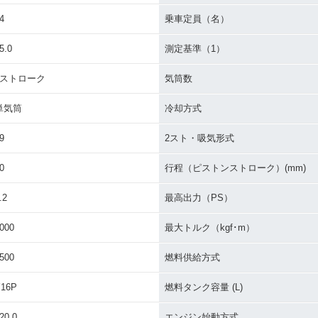
4
乗車定員（名）
5.0
測定基準（1）
2ストローク
気筒数
単気筒
冷却方式
9
2スト・吸気形式
0
行程（ピストンストローク）(mm)
.2
最高出力（PS）
000
最大トルク（kgf･m）
500
燃料供給方式
16P
燃料タンク容量 (L)
20.0
エンジン始動方式