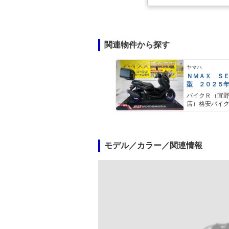
関連物件から探す
ヤマハ
ＮＭＡＸ Ｓ
型 ２０２５
ＡＢＳ キー
バイクＲ（宜
キャリア リ
店）格安バイ
モデル／カラー／関連情報