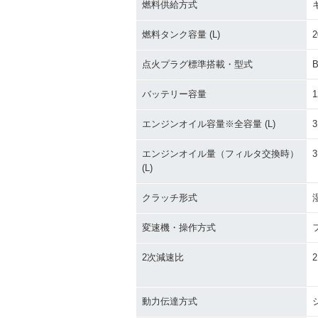
燃料供給方式
燃料タンク容量 (L)
2
点火プラグ標準搭載・型式
バッテリー容量
1
エンジンオイル容量※全容量 (L)
3
エンジンオイル量（フィルタ交換時）
3
(L)
クラッチ形式
変速機・操作方式
2次減速比
2
動力伝達方式