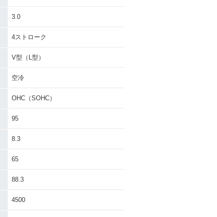
3.0
4ストローク
V型（L型）
空冷
OHC（SOHC）
95
8.3
65
88.3
4500