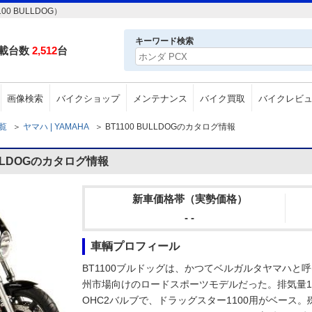
0 BULLDOG）
キーワード検索
載台数
2,512
台
画像検索
バイクショップ
メンテナンス
バイク買取
バイクレビ
一覧
＞
ヤマハ | YAMAHA
＞
BT1100 BULLDOGのカタログ情報
ULLDOGのカタログ情報
新車価格帯（実勢価格）
- -
車輌プロフィール
BT1100ブルドッグは、かつてベルガルタヤマハ
州市場向けのロードスポーツモデルだった。排気量1,0
OHC2バルブで、ドラッグスター1100用がベース