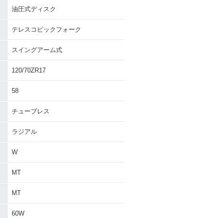
油圧式ディスク
テレスコピックフォーク
スイングアーム式
120/70ZR17
58
チューブレス
ラジアル
W
MT
MT
60W