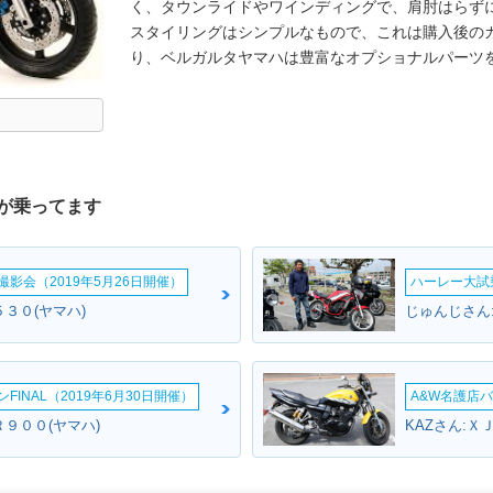
く、タウンライドやワインディングで、肩肘はらず
スタイリングはシンプルなもので、これは購入後の
り、ベルガルタヤマハは豊富なオプショナルパーツ
が乗ってます
影会（2019年5月26日開催）
ハーレー大試乗
３０(ヤマハ)
じゅんじさん
INAL（2019年6月30日開催）
A&W名護店バ
９００(ヤマハ)
KAZさん:Ｘ