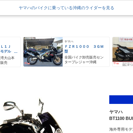
ヤマハのバイクに乗っている沖縄のライダーを見る
ヤマハ
ＥＬ１Ｊ
ＦＺＲ１０００ ３ＧＭ
年モデル
型
レス リア
全国バイク卸売販売セン
野湾大山本
アＢＯＸ
タープレジャー沖縄
ク販売
ヤマハ
BT1100 B
海外専用モデ