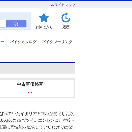
サイトマップ
お気に入り
履歴
ュー
バイクカタログ
バイクツーリング
中古車価格帯
- -
と呼ばれていたイタリアヤマハが開発した欧
63ccの75°Vツインエンジンは、空冷・
。殊更に高性能を追求していたわけではな