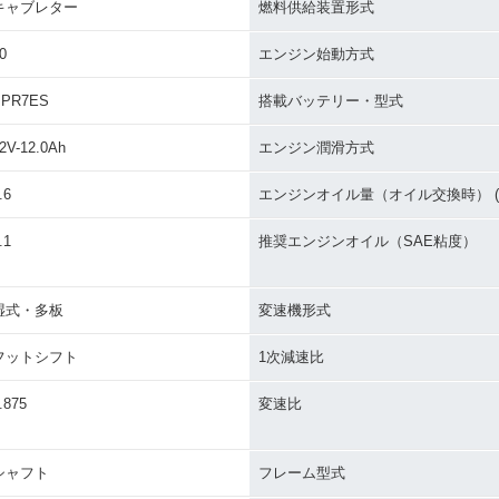
キャブレター
燃料供給装置形式
0
エンジン始動方式
BPR7ES
搭載バッテリー・型式
2V-12.0Ah
エンジン潤滑方式
.6
エンジンオイル量（オイル交換時） (L
.1
推奨エンジンオイル（SAE粘度）
湿式・多板
変速機形式
フットシフト
1次減速比
.875
変速比
シャフト
フレーム型式