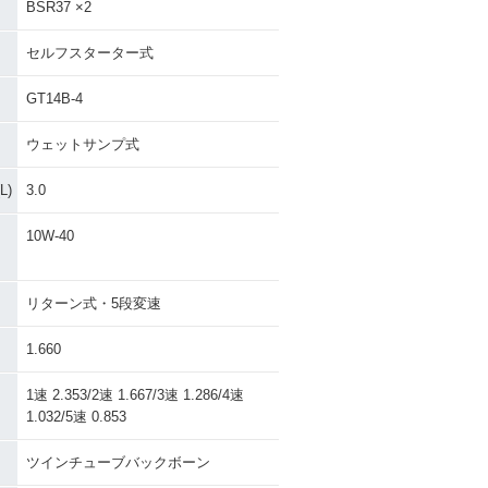
BSR37 ×2
セルフスターター式
GT14B-4
ウェットサンプ式
)
3.0
10W-40
リターン式・5段変速
1.660
1速 2.353/2速 1.667/3速 1.286/4速
1.032/5速 0.853
ツインチューブバックボーン