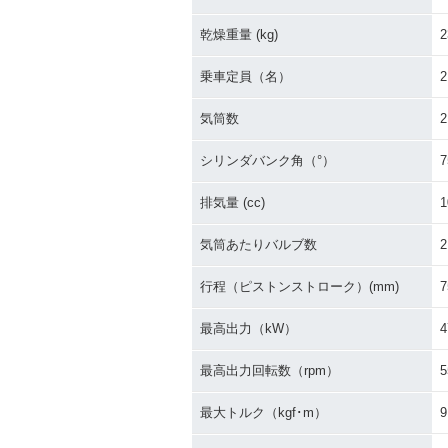
乾燥重量 (kg)
2
乗車定員（名）
2
気筒数
2
シリンダバンク角（°）
7
排気量 (cc)
1
気筒あたりバルブ数
2
行程（ピストンストローク）(mm)
7
最高出力（kW）
4
最高出力回転数（rpm）
5
最大トルク（kgf･m）
9