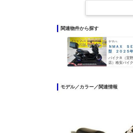
関連物件から探す
ヤマハ
ＮＭＡＸ Ｓ
型 ２０２５
ＡＢＳ キー
バイクＲ（宜
キャリア リ
店）格安バイ
モデル／カラー／関連情報