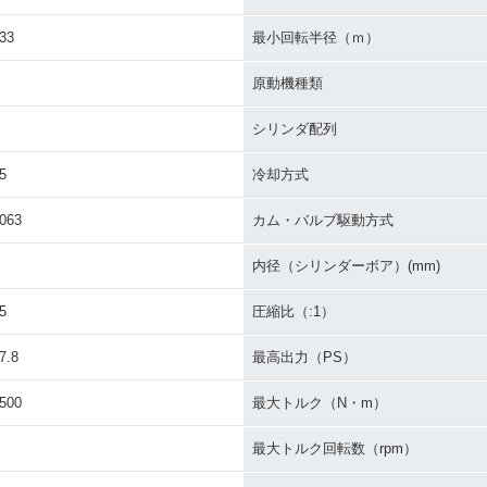
33
最小回転半径（ｍ）
原動機種類
シリンダ配列
5
冷却方式
063
カム・バルブ駆動方式
内径（シリンダーボア）(mm)
5
圧縮比（:1）
7.8
最高出力（PS）
500
最大トルク（N・m）
最大トルク回転数（rpm）