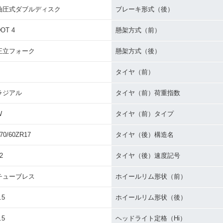
油圧式ダブルディスク
ブレーキ形式（後）
OT 4
懸架方式（前）
正立フォーク
懸架方式（後）
タイヤ（前）
ラジアル
タイヤ（前）荷重指数
W
タイヤ（前）タイプ
70/60ZR17
タイヤ（後）構造名
2
タイヤ（後）速度記号
チューブレス
ホイールリム形状（前）
.5
ホイールリム形状（後）
.5
ヘッドライト定格（Hi）