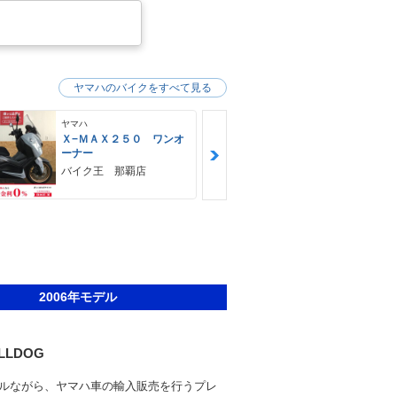
ヤマハのバイクをすべて見る
ヤマハ
ヤマハ
Ｘ−ＭＡＸ２５０ ワンオ
ＭＴ−０３（
ーナー
ＨＵＢＷＡＹ
バイク王 那覇店
2006年モデル
ULLDOG
ルながら、ヤマハ車の輸入販売を行うプレ