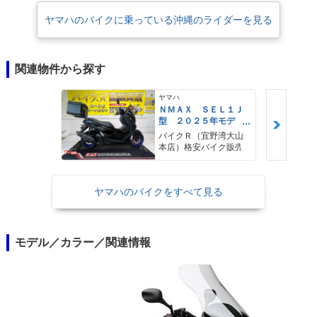
ヤマハのバイクに乗っている沖縄のライダーを見る
関連物件から探す
ヤマハ
ＮＭＡＸ ＳＥＬ１Ｊ
型 ２０２５年モデ
ル ＡＢＳ キーレ
バイクＲ（宜野湾大山
ス リアキャリア リ
本店）格安バイク販売
アＢＯＸ
ヤマハのバイクをすべて見る
モデル／カラー／関連情報