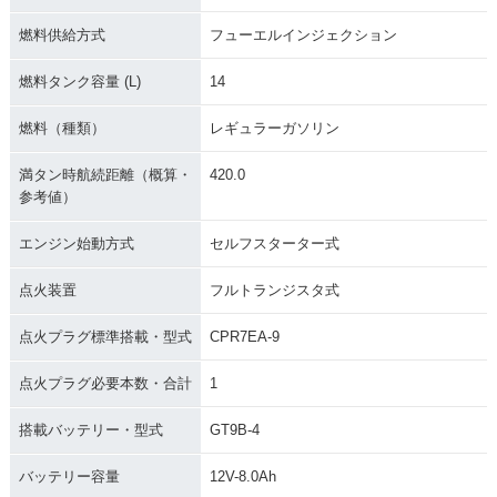
燃料供給方式
フューエルインジェクション
燃料タンク容量 (L)
14
燃料（種類）
レギュラーガソリン
満タン時航続距離（概算・
420.0
参考値）
エンジン始動方式
セルフスターター式
点火装置
フルトランジスタ式
点火プラグ標準搭載・型式
CPR7EA-9
点火プラグ必要本数・合計
1
搭載バッテリー・型式
GT9B-4
バッテリー容量
12V-8.0Ah