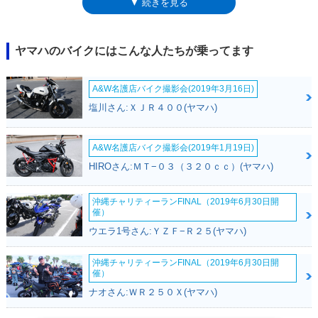
▼ 続きを見る
フラーの仕様などだった。姉妹モデルのグランドマジェスティ250は、
2006年を最後に姿を消したが、グランドマジェスティ400は、2007年にマ
イナーチェンジを受けて生産が続けられ、2009年には外観も大きくチェ
ンジ。2011年モデルまでラインナップされた。
ヤマハのバイクにはこんな人たちが乗ってます
A&W名護店バイク撮影会(2019年3月16日)
塩川さん:ＸＪＲ４００(ヤマハ)
A&W名護店バイク撮影会(2019年1月19日)
HIROさん:ＭＴ−０３（３２０ｃｃ）(ヤマハ)
沖縄チャリティーランFINAL（2019年6月30日開
催）
ウエラ1号さん:ＹＺＦ−Ｒ２５(ヤマハ)
沖縄チャリティーランFINAL（2019年6月30日開
催）
ナオさん:ＷＲ２５０Ｘ(ヤマハ)