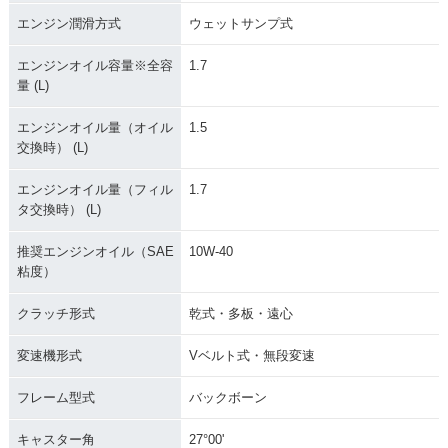
エンジン潤滑方式
ウェットサンプ式
エンジンオイル容量※全容
1.7
量 (L)
エンジンオイル量（オイル
1.5
交換時） (L)
エンジンオイル量（フィル
1.7
タ交換時） (L)
推奨エンジンオイル（SAE
10W-40
粘度）
クラッチ形式
乾式・多板・遠心
変速機形式
Vベルト式・無段変速
フレーム型式
バックボーン
キャスター角
27°00'