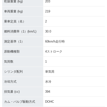
乾燥重量 (kg)
203
車両重量 (kg)
219
乗車定員（名）
2
燃料消費率（1）(km/L)
30.0
測定基準（1）
60km/h走行時
原動機種類
4ストローク
気筒数
1
シリンダ配列
単気筒
冷却方式
水冷
排気量 (cc)
394
カム・バルブ駆動方式
DOHC