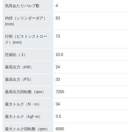
気筒あたりバルブ数
4
内径（シリンダーボア）
83
(mm)
行程（ピストンストロー
73
ク）(mm)
圧縮比（:1）
10.6
最高出力（kW）
24
最高出力（PS）
33
最高出力回転数（rpm）
7250
最大トルク（N・m）
34
最大トルク（kgf･m）
3.5
最大トルク回転数（rpm）
6000