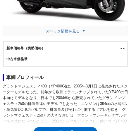
スペック情報を見る
- -
新車価格帯（実勢価格）
中古車価格帯
- -
車輌プロフィール
グランドマジェスティ400（YP400G)は、2005年3月1日に発売されたスク
ーターモデルだった。前年から欧州でラインナップされていたYP400の日
本向けモデルとなり、日本でも2004年から販売されていたグランドマジ
ェスティ250の排気量違いモデルでもあった。エンジンは394ccの水冷4ス
ト単気筒DOHC4バルブで、排気量及びそれに付随するギア比を除き、グ
ランドマジェスティ250との大きな違いは、フロントブレーキがダブルデ
ィスク式になっていたこと（250はシングルディスク）。欧州向けYP400
との違いは、シートオープナー機構が付いたリモコンキーシャッターやマ