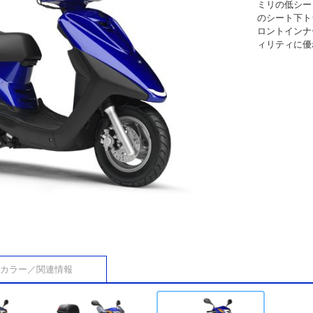
ミリの低シー
のシート下ト
ロントインナ
ィリティに優
カラー／関連情報