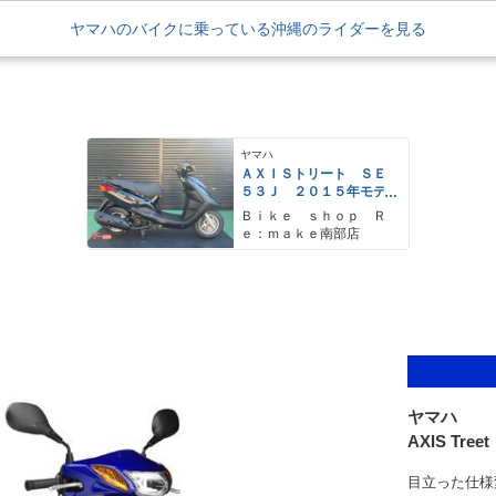
ヤマハのバイクに乗っている沖縄のライダーを見る
ヤマハ
ＡＸＩＳトリート ＳＥ
５３Ｊ ２０１５年モデ
ル ブラックメタリック
Ｂｉｋｅ ｓｈｏｐ Ｒ
Ｘ
ｅ：ｍａｋｅ南部店
ヤマハ
AXIS Treet
目立った仕様