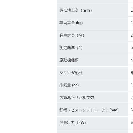
最低地上高（ｍｍ）
1
車両重量 (kg)
1
乗車定員（名）
2
測定基準（1）
原動機種類
シリンダ配列
排気量 (cc)
1
気筒あたりバルブ数
2
行程（ピストンストローク）(mm)
6
最高出力（kW）
6