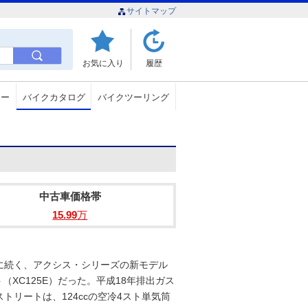
サイトマップ
お気に入り
履歴
ュー
バイクカタログ
バイクツーリング
中古車価格帯
15.99
万
0に続く、アクシス・シリーズの新モデル
（XC125E）だった。平成18年排出ガス
リートは、124ccの空冷4スト単気筒