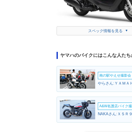
スペック情報を見る
ヤマハのバイクにはこんな人たち
南の駅やえせ撮影会（
やらさん:ＹＡＭＡ
A&W名護店バイク撮影
NAKAさん:ＸＳＲ