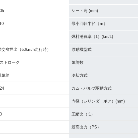
05
シート高 (mm)
10
最小回転半径（ｍ）
燃料消費率（1）(km/L)
国交省届出（60km/h走行時）
原動機型式
4ストローク
気筒数
単気筒
冷却方式
24
カム・バルブ駆動方式
内径（シリンダーボア）(mm)
0
圧縮比（:1）
最高出力（PS）