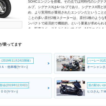
SOHCエンジンを搭載。その点では同時代のシグナ
ルブ、シグナスXは4バルブであり、シグナスX用と
め、より実用性が重視されたエンジンだということ
ことの多い原付2種スクーターは、原付1種のような
ンパクトで経済的で機能的、という要素が求められ
さ、駐車スペースをとらないサイズ、A4ファイルも
ながら、同時代のシグナスXよりも8万5千円安い車両
でシート上面にメッシュ加工を施したことが、唯一の
が乗ってます
れ、2017年には、平成28年排出ガス規制に対応す
2019年11月24日開催）
ハーレー大試乗
ＨＡ・他車種(ヤマハ)
オーシャンさ
会(2019年12月8日)
道の駅ゆいゆ
９００(ヤマハ)
ヒロさん:Ｔ