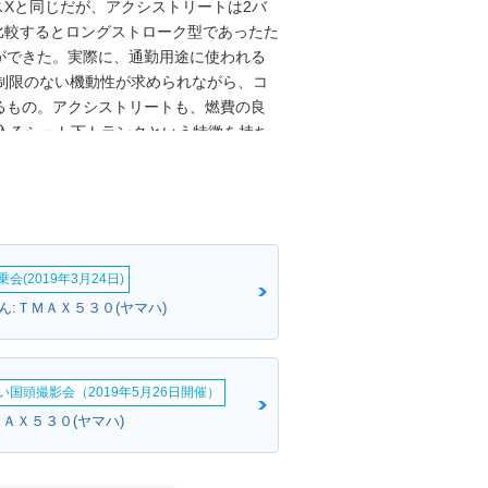
スXと同じだが、アクシストリートは2バ
比較するとロングストローク型であったた
ができた。実際に、通勤用途に使われる
制限のない機動性が求められながら、コ
るもの。アクシストリートも、燃費の良
入るシート下トランクという特徴を持ち
価格が設定されていた。2012年モデル
仕様変更で、2015年モデルまで生産さ
る新モデル「アクシスZ」が登場した。
会(2019年3月24日)
ん:ＴＭＡＸ５３０(ヤマハ)
い国頭撮影会（2019年5月26日開催）
ＭＡＸ５３０(ヤマハ)