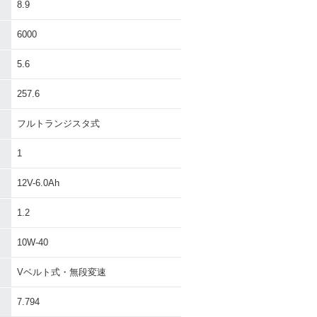
8.9
6000
5.6
257.6
フルトランジスタ式
1
12V-6.0Ah
1.2
10W-40
Vベルト式・無段変速
7.794