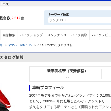
reet）
キーワード検索
載台数
2,512
台
画像検索
バイクショップ
メンテナンス
バイク買取
バイクレビ
一覧
＞
ヤマハ | YAMAHA
＞
AXIS Treetのカタログ情報
tのカタログ情報
新車価格帯（実勢価格）
- -
車輌プロフィール
2007年モデルまで生産されたグランドアクシス10
として、2009年8月に登場したのがアクシストリート
規制をクリアする新モデルとして開発されたアクシスト