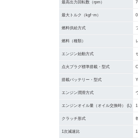
最高出力回転数（rpm）
7
最大トルク（kgf･m）
0
燃料供給方式
燃料（種類）
エンジン始動方式
点火プラグ標準搭載・型式
搭載バッテリー・型式
Y
エンジン潤滑方式
エンジンオイル量（オイル交換時） (L)
1
クラッチ形式
1次減速比
1