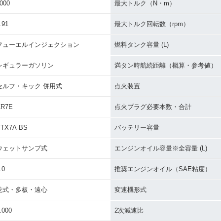
000
最大トルク（N・m）
.91
最大トルク回転数（rpm）
フューエルインジェクション
燃料タンク容量 (L)
レギュラーガソリン
満タン時航続距離（概算・参考値）
セルフ・キック 併用式
点火装置
CR7E
点火プラグ必要本数・合計
TX7A-BS
バッテリー容量
ウェットサンプ式
エンジンオイル容量※全容量 (L)
.0
推奨エンジンオイル（SAE粘度）
乾式・多板・遠心
変速機形式
.000
2次減速比