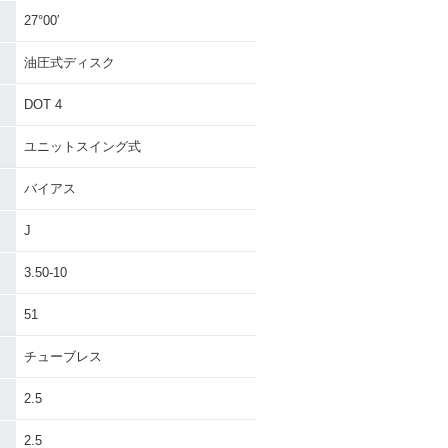
27°00′
油圧式ディスク
DOT 4
ユニットスイング式
バイアス
J
3.50-10
51
チューブレス
2.5
2.5