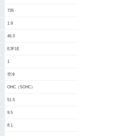
735
1.9
46.0
E3F1E
1
空冷
OHC（SOHC）
51.5
9.5
8.1