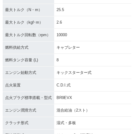
最大トルク（N・m）
25.5
2011年 YZ125・カ
2010年 YZ125・カ
2009年 YZ125・マ
最大トルク（kgf･m）
2.6
ラーチェンジ
ラーチェンジ
イナーチェンジ
最大トルク回転数（rpm）
10000
燃料供給方式
キャブレター
燃料タンク容量 (L)
8
2008年 YZ125・マ
2007年 YZ125・マ
2006年 YZ125・マ
エンジン始動方式
キックスターター式
イナーチェンジ
イナーチェンジ
イナーチェンジ
点火装置
C.D.I.式
点火プラグ標準搭載・型式
BR9EVX
エンジン潤滑方式
混合給油（2スト）
2005年 YZ125・マ
クラッチ形式
湿式・多板
イナーチェンジ