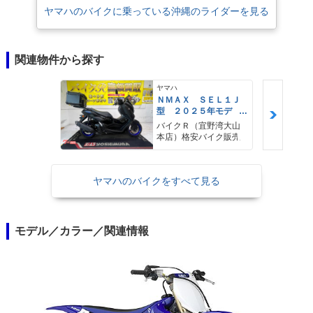
ヤマハのバイクに乗っている沖縄のライダーを見る
関連物件から探す
ヤマハ
ＮＭＡＸ ＳＥＬ１Ｊ
型 ２０２５年モデ
ル ＡＢＳ キーレ
バイクＲ（宜野湾大山
ス リアキャリア リ
本店）格安バイク販売
アＢＯＸ
ヤマハのバイクをすべて見る
モデル／カラー／関連情報