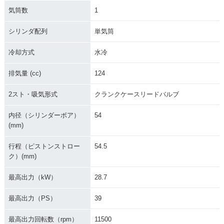
2020年 YZ125・カ
2019年 YZ125・カ
2018年 YZ125・カ
気筒数
1
ラーチェンジ
ラーチェンジ
ラーチェンジ
シリンダ配列
単気筒
冷却方式
水冷
排気量 (cc)
124
2017年 YZ125・マ
2016年 YZ125・カ
2015年 YZ125・マ
2スト・吸気形式
クランクケースリードバルブ
イナーチェンジ
ラーチェンジ
イナーチェンジ
内径（シリンダーボア）
54
(mm)
行程（ピストンストロー
54.5
ク）(mm)
2014年 YZ125・カ
2013年 YZ125・マ
2012年 YZ125・カ
最高出力（kW）
28.7
ラーチェンジ
イナーチェンジ
ラーチェンジ
最高出力（PS）
39
最高出力回転数（rpm）
11500