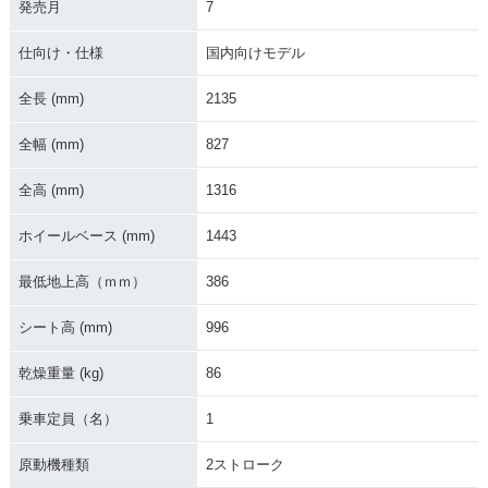
発売月
7
仕向け・仕様
国内向けモデル
2024年 YZ125・カ
2023年 YZ125 Mon
2023年 YZ125・カ
ラーチェンジ
ster Energy Yamah
ラーチェンジ
a Racing Edition・
全長 (mm)
2135
特別・限定仕様
全幅 (mm)
827
全高 (mm)
1316
ホイールベース (mm)
1443
2022年 YZ125 Mon
2022年 YZ125・フ
2021年 YZ125・カ
最低地上高（ｍｍ）
386
ster Energy Yamah
ルモデルチェンジ
ラーチェンジ
a Racing Edition・
シート高 (mm)
996
特別・限定仕様
乾燥重量 (kg)
86
乗車定員（名）
1
原動機種類
2ストローク