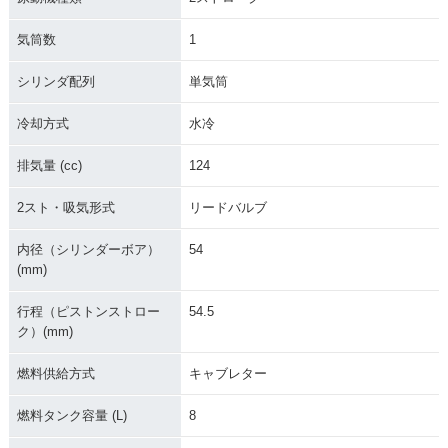
気筒数
1
シリンダ配列
単気筒
冷却方式
水冷
排気量 (cc)
124
2スト・吸気形式
リードバルブ
内径（シリンダーボア）
54
(mm)
行程（ピストンストロー
54.5
ク）(mm)
燃料供給方式
キャブレター
燃料タンク容量 (L)
8