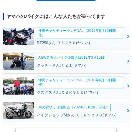
モデルも同様の仕様変更を受けた。後方ストレート吸気などを採用した新
エンジンは、クロスカントリーモデル向けに最適化されていた。サスペン
ションセッティングも同様で、YZ125よりもしなやかさを重視した減衰特
ヤマハのバイクにはこんな人たちが乗ってます
性が与えられた。2025年モデルでも、冷却系などに小変更が加えられ
た。※ナンバー取得、公道走行は不可
沖縄チャリティーランFINAL（2019年6月30日開
催）
RZ250さん:ＲＺ２５０(ヤマハ)
A&W名護店バイク撮影会(2019年3月16日)
グッチーさん:ＦＺ１(ヤマハ)
沖縄チャリティーランFINAL（2019年6月30日開
催）
クスクスさん:ＸＳＲ９００(ヤマハ)
南の駅やえせ撮影会（2020年6月28日開催）
バイクショップMさん:ＸＪＲ１２００(ヤマハ)