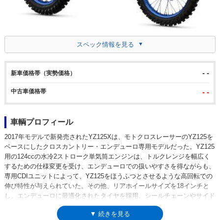
スペック情報を見る
- -
新車価格帯（実勢価格）
中古車価格帯
- -
車輌プロフィール
2017年モデルで新発売されたYZ125Xは、モトクロスレーサーのYZ125を
ベースにしたクロスカントリー・エンデューロ専用モデルだった。YZ125
用の124ccの水冷2ストローク単気筒エンジンは、トルクレンジを幅広く
するための仕様変更を受け、エンデューロでの扱いやすさを得ながらも、
専用CDIユニットによって、YZ125をほうふつとさせるような高回転での
伸び特性が与えられていた。その他、リアホイールサイズを18インチと
し、エンデューロに最適化されたタイヤを採用。シールチェーンやサイド
スタンド、リザーブコック付きの燃料タンクなどが装備された。ベースモ
▼ 続きを見る
デル（YZ125）が2022年に全面変更されたのを受けて、YZ125Xの2023年