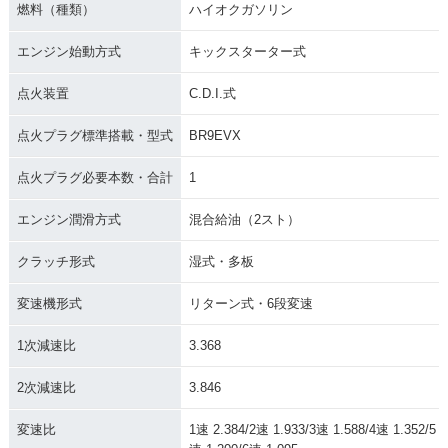
燃料（種類）
ハイオクガソリン
エンジン始動方式
キックスターター式
点火装置
C.D.I.式
点火プラグ標準搭載・型式
BR9EVX
点火プラグ必要本数・合計
1
エンジン潤滑方式
混合給油（2スト）
クラッチ形式
湿式・多板
変速機形式
リターン式・6段変速
1次減速比
3.368
2次減速比
3.846
変速比
1速 2.384/2速 1.933/3速 1.588/4速 1.352/5