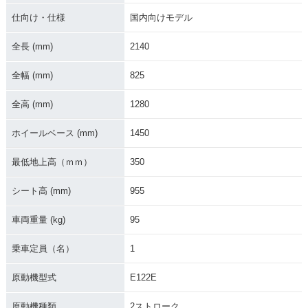
カラーチェンジ
カラーチェンジ
カラーチェンジ
仕向け・仕様
国内向けモデル
全長 (mm)
2140
全幅 (mm)
825
全高 (mm)
1280
2018年 YZ125X・
2017年 YZ125X・
カラーチェンジ
新登場
ホイールベース (mm)
1450
最低地上高（ｍｍ）
350
シート高 (mm)
955
車両重量 (kg)
95
乗車定員（名）
1
原動機型式
E122E
原動機種類
2ストローク