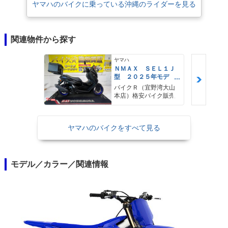
ヤマハのバイクに乗っている沖縄のライダーを見る
関連物件から探す
ヤマハ
ＮＭＡＸ ＳＥＬ１Ｊ
型 ２０２５年モデ
ル ＡＢＳ キーレ
バイクＲ（宜野湾大山
ス リアキャリア リ
本店）格安バイク販売
アＢＯＸ
ヤマハのバイクをすべて見る
モデル／カラー／関連情報