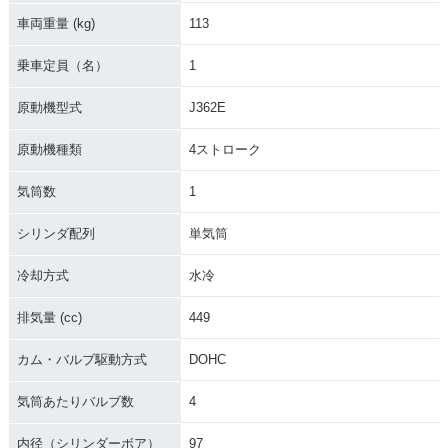
車両重量 (kg)
113
乗車定員（名）
1
原動機型式
J362E
原動機種類
4ストローク
気筒数
1
シリンダ配列
単気筒
冷却方式
水冷
排気量 (cc)
449
カム・バルブ駆動方式
DOHC
気筒あたりバルブ数
4
内径（シリンダーボア）
97