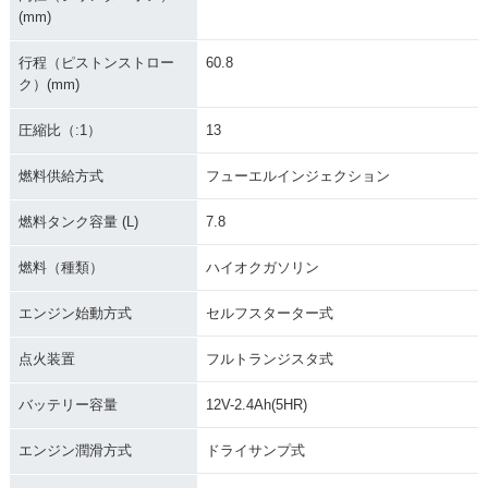
(mm)
行程（ピストンストロー
60.8
ク）(mm)
圧縮比（:1）
13
燃料供給方式
フューエルインジェクション
燃料タンク容量 (L)
7.8
燃料（種類）
ハイオクガソリン
エンジン始動方式
セルフスターター式
点火装置
フルトランジスタ式
バッテリー容量
12V-2.4Ah(5HR)
エンジン潤滑方式
ドライサンプ式