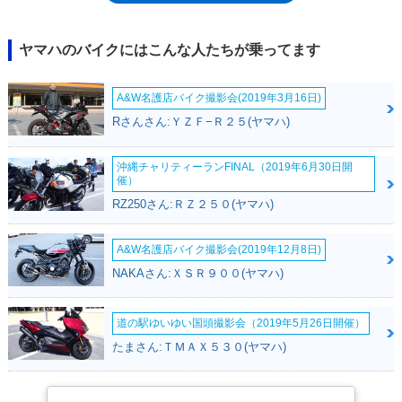
ースに、エンデューロ走行に最適化されたものに変更された。ベース車両
のYZ450Fが2023年モデルでモデルチェンジを受けたことを受けて、
YZ450FXも2024年モデルで一新された。吸気経路などを見直した新エン
ヤマハのバイクにはこんな人たちが乗ってます
ジンは、クロスカントリーレースに最適化された専用ECU（エンジンコン
トロールユニット）を採用。従来のコイルスプリングから皿バネ式となっ
A&W名護店バイク撮影会(2019年3月16日)
たクラッチも、モトクロスレーサーよりもマイルドなクラッチミートがで
きるようになるなど、さまざまな進化を遂げていた。2027年も仕様変更
Rさんさん:ＹＺＦ−Ｒ２５(ヤマハ)
を受けた。前回同様に、YZ450Fが2026年に全面変更を受けたことによる
もの。油圧クラッチの採用などは、YZ450F・2026年モデル同様ながら、
沖縄チャリティーランFINAL（2019年6月30日開
クロスカントリーモデルに求められる扱いやすさ、懐の深さを感じられる
催）
仕様になっていた。※ナンバー取得、公道走行は不可
RZ250さん:ＲＺ２５０(ヤマハ)
A&W名護店バイク撮影会(2019年12月8日)
NAKAさん:ＸＳＲ９００(ヤマハ)
道の駅ゆいゆい国頭撮影会（2019年5月26日開催）
たまさん:ＴＭＡＸ５３０(ヤマハ)