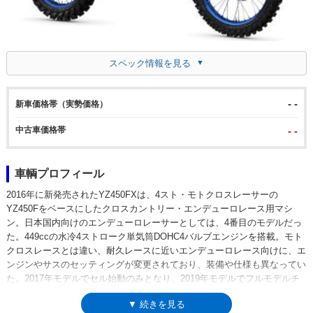
スペック情報を見る
- -
新車価格帯（実勢価格）
中古車価格帯
- -
車輌プロフィール
2016年に新発売されたYZ450FXは、4スト・モトクロスレーサーの
YZ450Fをベースにしたクロスカントリー・エンデューロレース用マシ
ン。日本国内向けのエンデューロレーサーとしては、4番目のモデルだっ
た。449ccの水冷4ストローク単気筒DOHC4バルブエンジンを搭載。モト
クロスレースとは違い、耐久レースに近いエンデューロレース向けに、エ
ンジンやサスのセッティングが変更されており、装備や仕様も異なってい
た。2017年モデルでセル始動のみとなり、2019年モデルでフルモデルチ
ェンジされ、フレームから一新された。2021年モデルでは、圧縮比を
▼ 続きを見る
13.0：1までアップさせた新エンジンを採用し、フレームもYZ450F用をベ