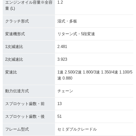
エンジンオイル容量※全容
1.2
量 (L)
クラッチ形式
湿式・多板
変速機形式
リターン式・5段変速
1次減速比
2.481
2次減速比
3.923
変速比
1速 2.500/2速 1.800/3速 1.350/4速 1.100/5
速 0.880
動力伝達方式
チェーン
スプロケット歯数・前
13
スプロケット歯数・後
51
フレーム型式
セミダブルクレードル