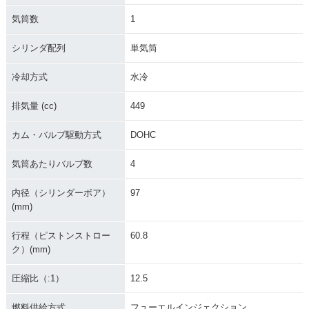
気筒数
1
シリンダ配列
単気筒
冷却方式
水冷
2012年 YZ450F・
2011年 YZ450F Sp
2011年 YZ450F・
マイナーチェンジ
ecial Edition・特
マイナーチェンジ
排気量 (cc)
449
別・限定仕様
カム・バルブ駆動方式
DOHC
気筒あたりバルブ数
4
内径（シリンダーボア）
97
(mm)
2010年 YZ450F Wh
2010年 YZ450F・
2009年 YZ450F・
ite Edition・特別・
フルモデルチェンジ
マイナーチェンジ
行程（ピストンストロー
60.8
限定仕様
ク）(mm)
圧縮比（:1）
12.5
燃料供給方式
フューエルインジェクション